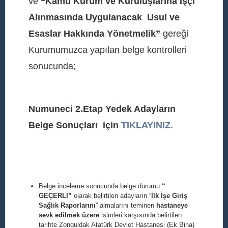
ve
“Kamu Kurum ve Kuruluşlarına İşçi
Alınmasında Uygulanacak Usul ve
Esaslar Hakkında Yönetmelik”
gereği
Kurumumuzca yapılan belge kontrolleri
sonucunda;
Numuneci 2.Etap Yedek Adayların
Belge Sonuçları için
TIKLAYINIZ.
Belge inceleme sonucunda belge durumu
“
GEÇERLİ”
olarak belirtilen adayların “
İlk İşe Giriş
Sağlık Raporlarını
” almalarını teminen
hastaneye
sevk edilmek üzere
isimleri karşısında belirtilen
tarihte Zonguldak Atatürk Devlet Hastanesi (Ek Bina)