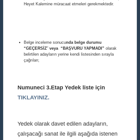
Heyet Kalemine
müracaat etmeleri gerekmektedir.
Belge inceleme sonucu
nda belge durumu
“GEÇERSİZ
”
veya
“BAŞVURU YAPMADI”
olarak
belirtilen adayların yerine kendi listesinden sırayla
çağrılan;
Numuneci 3.Etap Yedek liste için
TIKLAYINIZ.
Yedek olarak davet edilen adayların,
çalışacağı sanat ile ilgili aşağıda istenen