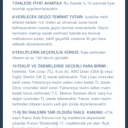
7-İHALEDE FİYAT AVANTAJI
:Bu ihalede % 15 oranında fiyat
avantajı uygulanmayacaktır.
8-VERİLECEK GEÇİCİ TEMİNAT TUTARI:
İstekliler teklif
ettikleri bedelin %3 ‘ünden az olmamak üzere kendi
belirleyecekleri tutarda geçici teminat vereceklerdir. Geçici
teminatın mektup olarak verilmesi halinde ise teminat
mektubunun süresi, teklif geçerlilik süresine 30 gün ilave
edilerek düzenlenecektir.
9-TEKLİFLERİN GEÇERLİLİK SÜRESİ:
İhale tarihinden
itibaren en az 120 takvim günüdür.
10-TEKLİF VE ÖDEMELERDE GEÇERLİ PARA BİRİMİ :
İstekliler, Türk Lirası (TL), Euro (€), ABD Doları (USA $) veya
İngiliz Sterlini (UK £) olarak belirtecektir. Türk Lirası cinsinden
teklif veren Yükleniciye teslim edilen malın bedeli TL olarak,
Döviz cinsinden teklif veren Yükleniciye teslim edilen malın
bedeli fatura tarihindeki T.C. Merkez Bankası döviz satış kur
değeri üzerinden TL olarak ödenecektir. Fatura, malın teslim
tarihinden itibaren azami yedi gün içinde düzenlenecektir.
11-İŞ BU İHALENİN TABİ OLDUĞU İHALE KANUNU:
4734
sayılı Kamu ihale Kanunu’nun 3g maddesine dayanılarak
çıkarılan Kurum Yönetmeliği 17. maddesinde yer alan “Açık