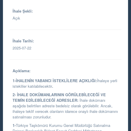
İhale Şekli:
Açık
İhale Tarihi:
2025-07-22
Açıklama:
1-İHALENİN YABANCI İSTEKLİLERE AÇIKLIĞI:
İhaleye yerli
istekliler katılabilecektir
.
2- İHALE DOKÜMANLARININ GÖRÜLEBİLECEĞİ VE
TEMİN EDİLEBİLECEĞİ ADRESLER:
İhale dokümanı
aşağıda belirtilen adreste bedelsiz olarak görülebilir. Ancak,
ihaleye teklif verecek olanların idarece onaylı ihale dokümanını
satınalması zorunludur.
1-
Türkiye Taşkömürü Kurumu Genel Müdürlüğü Satınalma
Dairesi Başkanlığı
Bülent Ecevit Caddesi Mithatpaşa