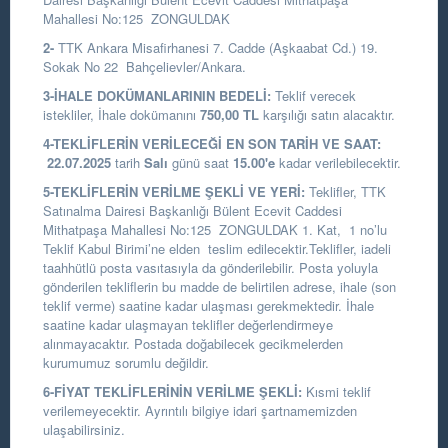
Mahallesi No:125 ZONGULDAK
2-
TTK Ankara Misafirhanesi 7. Cadde (Aşkaabat Cd.) 19.
Sokak No 22 Bahçelievler/Ankara.
3-İHALE DOKÜMANLARININ BEDELİ:
Teklif verecek
istekliler, İhale dokümanını
750,00
TL
karşılığı satın alacaktır.
4-TEKLİFLERİN VERİLECEĞİ EN SON TARİH VE SAAT:
22.07.2025
tarih
Salı
günü saat
15.00
'e
kadar verilebilecektir.
5-TEKLİFLERİN VERİLME ŞEKLİ VE YERİ:
Teklifler, TTK
Satınalma Dairesi Başkanlığı Bülent Ecevit Caddesi
Mithatpaşa Mahallesi No:125 ZONGULDAK 1. Kat, 1 no’lu
Teklif Kabul Birimi’ne elden teslim edilecektir.Teklifler, iadeli
taahhütlü posta vasıtasıyla da gönderilebilir. Posta yoluyla
gönderilen tekliflerin bu madde de belirtilen adrese, ihale (son
teklif verme) saatine kadar ulaşması gerekmektedir. İhale
saatine kadar ulaşmayan teklifler değerlendirmeye
alınmayacaktır. Postada doğabilecek gecikmelerden
kurumumuz sorumlu değildir.
6-FİYAT TEKLİFLERİNİN VERİLME ŞEKLİ:
Kısmi teklif
verilemeyecektir. Ayrıntılı bilgiye idari şartnamemizden
ulaşabilirsiniz.