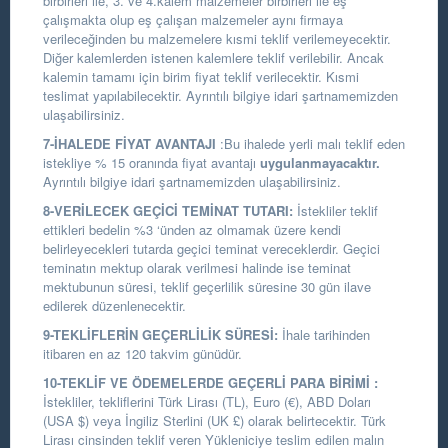
birbirleri ile, 3. ve 4.kalem malzemeler birbirleri ile eş
çalışmakta olup eş çalışan malzemeler aynı firmaya
verileceğinden bu malzemelere kısmi teklif verilemeyecektir.
Diğer kalemlerden istenen kalemlere teklif verilebilir. Ancak
kalemin tamamı için birim fiyat teklif verilecektir. Kısmi
teslimat yapılabilecektir. Ayrıntılı bilgiye idari şartnamemizden
ulaşabilirsiniz.
7-İHALEDE FİYAT AVANTAJI
:Bu ihalede yerli malı teklif eden
istekliye % 15 oranında fiyat avantajı
uygulanmayacaktır.
Ayrıntılı bilgiye idari şartnamemizden ulaşabilirsiniz.
8-VERİLECEK GEÇİCİ TEMİNAT TUTARI:
İstekliler teklif
ettikleri bedelin %3 ‘ünden az olmamak üzere kendi
belirleyecekleri tutarda geçici teminat vereceklerdir. Geçici
teminatın mektup olarak verilmesi halinde ise teminat
mektubunun süresi, teklif geçerlilik süresine 30 gün ilave
edilerek düzenlenecektir.
9-TEKLİFLERİN GEÇERLİLİK SÜRESİ:
İhale tarihinden
itibaren en az 120 takvim günüdür.
10-TEKLİF VE ÖDEMELERDE GEÇERLİ PARA BİRİMİ :
İstekliler, tekliflerini Türk Lirası (TL), Euro (€), ABD Doları
(USA $) veya İngiliz Sterlini (UK £) olarak belirtecektir. Türk
Lirası cinsinden teklif veren Yükleniciye teslim edilen malın