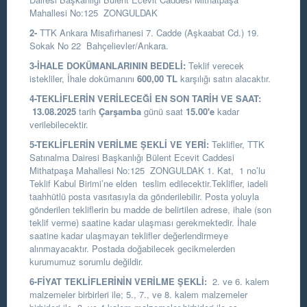
Mahallesi No:125 ZONGULDAK
2-
TTK Ankara Misafirhanesi 7. Cadde (Aşkaabat Cd.) 19.
Sokak No 22 Bahçelievler/Ankara.
3-İHALE DOKÜMANLARININ BEDELİ:
Teklif verecek
istekliler, İhale dokümanını
600,00 TL
karşılığı satın alacaktır.
4-TEKLİFLERİN VERİLECEĞİ EN SON TARİH VE SAAT:
13.08.2025
tarih
Çarşamba
günü saat
15.00
'e
kadar
verilebilecektir.
5-TEKLİFLERİN VERİLME ŞEKLİ VE YERİ:
Teklifler, TTK
Satınalma Dairesi Başkanlığı Bülent Ecevit Caddesi
Mithatpaşa Mahallesi No:125 ZONGULDAK 1. Kat, 1 no’lu
Teklif Kabul Birimi’ne elden teslim edilecektir.Teklifler, iadeli
taahhütlü posta vasıtasıyla da gönderilebilir. Posta yoluyla
gönderilen tekliflerin bu madde de belirtilen adrese, ihale (son
teklif verme) saatine kadar ulaşması gerekmektedir. İhale
saatine kadar ulaşmayan teklifler değerlendirmeye
alınmayacaktır. Postada doğabilecek gecikmelerden
kurumumuz sorumlu değildir.
6-FİYAT TEKLİFLERİNİN VERİLME ŞEKLİ:
2. ve 6. kalem
malzemeler birbirleri ile; 5., 7., ve 8. kalem malzemeler