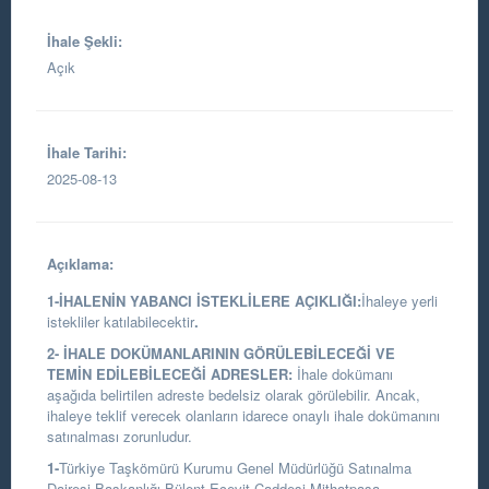
İhale Şekli:
Açık
İhale Tarihi:
2025-08-13
Açıklama:
1-İHALENİN YABANCI İSTEKLİLERE AÇIKLIĞI:
İhaleye yerli
istekliler katılabilecektir
.
2- İHALE DOKÜMANLARININ GÖRÜLEBİLECEĞİ VE
TEMİN EDİLEBİLECEĞİ ADRESLER:
İhale dokümanı
aşağıda belirtilen adreste bedelsiz olarak görülebilir. Ancak,
ihaleye teklif verecek olanların idarece onaylı ihale dokümanını
satınalması zorunludur.
1-
Türkiye Taşkömürü Kurumu Genel Müdürlüğü Satınalma
Dairesi Başkanlığı
Bülent Ecevit Caddesi Mithatpaşa