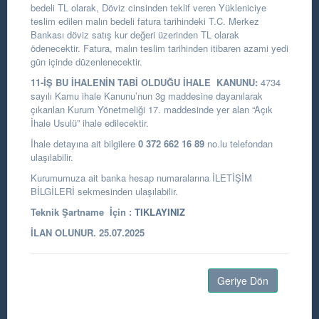
bedeli TL olarak, Döviz cinsinden teklif veren Yükleniciye
teslim edilen malın bedeli fatura tarihindeki T.C. Merkez
Bankası döviz satış kur değeri üzerinden TL olarak
ödenecektir. Fatura, malın teslim tarihinden itibaren azami yedi
gün içinde düzenlenecektir.
11-İŞ BU İHALENİN TABİ OLDUĞU İHALE KANUNU:
4734
sayılı Kamu ihale Kanunu’nun 3g maddesine dayanılarak
çıkarılan Kurum Yönetmeliği 17. maddesinde yer alan “Açık
İhale Usulü” ihale edilecektir.
İhale detayına ait bilgilere
0 372 662 16 89
no.lu telefondan
ulaşılabilir.
Kurumumuza ait banka hesap numaralarına İLETİŞİM
BİLGİLERİ sekmesinden ulaşılabilir.
Teknik Şartname İçin :
TIKLAYINIZ
İLAN OLUNUR. 25.07.2025
Geriye Dön