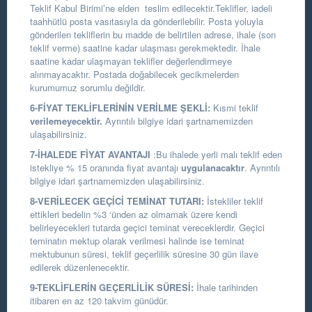
Teklif Kabul Birimi’ne elden teslim edilecektir.Teklifler, iadeli
taahhütlü posta vasıtasıyla da gönderilebilir. Posta yoluyla
gönderilen tekliflerin bu madde de belirtilen adrese, ihale (son
teklif verme) saatine kadar ulaşması gerekmektedir. İhale
saatine kadar ulaşmayan teklifler değerlendirmeye
alınmayacaktır. Postada doğabilecek gecikmelerden
kurumumuz sorumlu değildir.
6-FİYAT TEKLİFLERİNİN VERİLME ŞEKLİ:
Kısmi teklif
verilemeyecektir.
Ayrıntılı bilgiye idari şartnamemizden
ulaşabilirsiniz.
7-İHALEDE FİYAT AVANTAJI
:Bu ihalede yerli malı teklif eden
istekliye % 15 oranında fiyat avantajı
uygulanacaktır
. Ayrıntılı
bilgiye idari şartnamemizden ulaşabilirsiniz.
8-VERİLECEK GEÇİCİ TEMİNAT TUTARI:
İstekliler teklif
ettikleri bedelin %3 ‘ünden az olmamak üzere kendi
belirleyecekleri tutarda geçici teminat vereceklerdir. Geçici
teminatın mektup olarak verilmesi halinde ise teminat
mektubunun süresi, teklif geçerlilik süresine 30 gün ilave
edilerek düzenlenecektir.
9-TEKLİFLERİN GEÇERLİLİK SÜRESİ:
İhale tarihinden
itibaren en az 120 takvim günüdür.