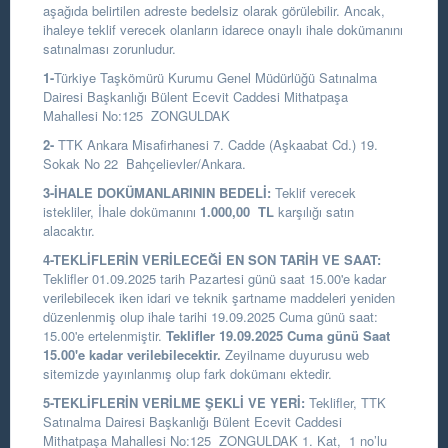
aşağıda belirtilen adreste bedelsiz olarak görülebilir. Ancak,
ihaleye teklif verecek olanların idarece onaylı ihale dokümanını
satınalması zorunludur.
1-
Türkiye Taşkömürü Kurumu Genel Müdürlüğü Satınalma
Dairesi Başkanlığı
Bülent Ecevit Caddesi Mithatpaşa
Mahallesi No:125 ZONGULDAK
2-
TTK Ankara Misafirhanesi 7. Cadde (Aşkaabat Cd.) 19.
Sokak No 22 Bahçelievler/Ankara.
3-İHALE DOKÜMANLARININ BEDELİ:
Teklif verecek
istekliler, İhale dokümanını
1.000,00
TL
karşılığı satın
alacaktır.
4-TEKLİFLERİN VERİLECEĞİ EN SON TARİH VE SAAT:
Teklifler 01.09.2025 tarih Pazartesi günü saat 15.00'e kadar
verilebilecek iken idari ve teknik şartname maddeleri yeniden
düzenlenmiş olup ihale tarihi 19.09.2025 Cuma günü saat:
15.00'e ertelenmiştir.
Teklifler 19.09.2025 Cuma günü Saat
15.00'e kadar verilebilecektir.
Zeyilname duyurusu web
sitemizde yayınlanmış olup fark dokümanı ektedir.
5-TEKLİFLERİN VERİLME ŞEKLİ VE YERİ:
Teklifler, TTK
Satınalma Dairesi Başkanlığı Bülent Ecevit Caddesi
Mithatpaşa Mahallesi No:125 ZONGULDAK 1. Kat, 1 no’lu