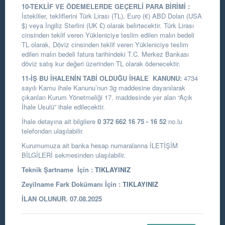
10-TEKLİF VE ÖDEMELERDE GEÇERLİ PARA BİRİMİ :
İstekliler, tekliflerini Türk Lirası (TL), Euro (€) ABD Doları (USA
$) veya İngiliz Sterlini (UK £) olarak belirtecektir. Türk Lirası
cinsinden teklif veren Yükleniciye teslim edilen malın bedeli
TL olarak, Döviz cinsinden teklif veren Yükleniciye teslim
edilen malın bedeli fatura tarihindeki T.C. Merkez Bankası
döviz satış kur değeri üzerinden TL olarak ödenecektir.
11-İŞ BU İHALENİN TABİ OLDUĞU İHALE KANUNU:
4734
sayılı Kamu ihale Kanunu’nun 3g maddesine dayanılarak
çıkarılan Kurum Yönetmeliği 17. maddesinde yer alan “Açık
İhale Usulü” ihale edilecektir.
İhale detayına ait bilgilere
0 372 662 16 75 - 16 52
no.lu
telefondan ulaşılabilir.
Kurumumuza ait banka hesap numaralarına İLETİŞİM
BİLGİLERİ sekmesinden ulaşılabilir.
Teknik Şartname İçin :
TIKLAYINIZ
Zeyilname Fark Dokümanı İçin :
TIKLAYINIZ
İLAN OLUNUR. 07.08.2025