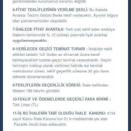
gecikmelerden kurumumuz sorumlu değildir.
6-FİYAT TEKLİFLERİNİN VERİLME ŞEKLİ:
Bu ihalede
Anahtar Teslimi Götürü Bedel teklif verilecektir. Ayrıntılı bilgiye
idari şartnamemizden ulaşılabilir.
7-İHALEDE FİYAT AVANTAJI:
Yerli malı teklif eden istekliye
ihalenin tamamında % 15 (onbeş) oranında fiyat avantajı
uygulanmayacaktır.
8-VERİLECEK GEÇİCİ TEMİNAT TURARI :
İstekliler teklif
ettikleri bedelin %3 ‘ünden az olmamak üzere kendi
belirleyecekleri tutarda geçici teminat vereceklerdir. Geçici
teminatın mektup olarak verilmesi halinde ise teminat
mektubunun süresi, teklif geçerlilik süresine 30 gün ilave
edilerek düzenlenecektir.
9-TEKLİFLERİN GEÇERLİLİK SÜRESİ:
İhale tarihinden
itibaren 180 takvim günüdür.
10-TEKLİF VE ÖDEMELERDE GEÇERLİ PARA BİRİMİ :
Türk Lirası (TL)
11-İŞ BU İHALENİN TABİ OLDUĞU İHALE KANUNU:
4734
sayılı Kamu İhale Kanunu’nun 21.b maddesinde yer alan
Pazarlık Usulü ihale edilecektir.