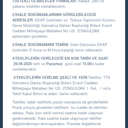
1-İSTEKLİ OLABİLECEK FİRMALAR:
İhaleye yerli ve
yabancı istekliler katılabilecektir
.
2-İHALE DOKÜMANLARININ GÖRÜLEBİLECEĞİ
ADRESLER:
EKAP üzerinden ve
Türkiye Taşkömürü Kurumu
Genel Müdürlüğü Satınalma Dairesi Başkanlığı
Bülent Ecevit
Caddesi Mithatpaşa Mahallesi No:125 ZONGULDAK
adresinden görülebilir
.
3-İHALE DOKÜMANININ TEMİNİ:
İhale Dokümanı EKAP
üzerinden E-İmza ve M-İmza karşılığı temin edilecektir.
4-TEKLİFLERİN VERİLECEĞİ EN SON TARİH VE SAAT:
29.09.2025
tarih ve
Pazartesi
günü saat
15.00
'e kadar
verilebilecektir.
5-TEKLİFLERİN VERİLME ŞEKLİ VE YERİ:
Teklifler, TTK
Satınalma Dairesi Başkanlığı Bülent Ecevit Caddesi
Mithatpaşa Mahallesi No:125 ZONGULDAK 1. Kat, 1 no’lu
Teklif Kabul Birimi’ne elden teslim edilecektir.
Teklifler, iadeli taahhütlü posta vasıtasıyla da gönderilebilir.
Posta yoluyla gönderilen tekliflerin bu madde de belirtilen
adrese, İhale (son teklif verme) saatine kadar ulaşması
gerekmektedir. İhale saatine kadar ulaşmayan teklifler
değerlendirmeye alınmayacaktır. Postada doğabilecek