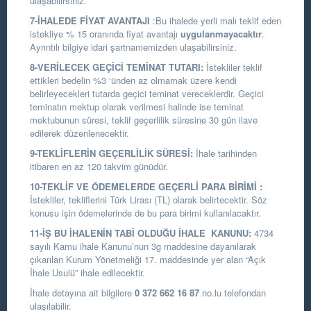
ulaşabilirsiniz.
7-İHALEDE FİYAT AVANTAJI
:Bu ihalede yerli malı teklif eden
istekliye % 15 oranında fiyat avantajı
uygulanmayacaktır
.
Ayrıntılı bilgiye idari şartnamemizden ulaşabilirsiniz.
8-VERİLECEK GEÇİCİ TEMİNAT TUTARI:
İstekliler teklif
ettikleri bedelin %3 ‘ünden az olmamak üzere kendi
belirleyecekleri tutarda geçici teminat vereceklerdir. Geçici
teminatın mektup olarak verilmesi halinde ise teminat
mektubunun süresi, teklif geçerlilik süresine 30 gün ilave
edilerek düzenlenecektir.
9-TEKLİFLERİN GEÇERLİLİK SÜRESİ:
İhale tarihinden
itibaren en az 120 takvim günüdür.
10-TEKLİF VE ÖDEMELERDE GEÇERLİ PARA BİRİMİ :
İstekliler, tekliflerini Türk Lirası (TL) olarak belirtecektir. Söz
konusu işin ödemelerinde de bu para birimi kullanılacaktır.
11-İŞ BU İHALENİN TABİ OLDUĞU İHALE KANUNU:
4734
sayılı Kamu ihale Kanunu’nun 3g maddesine dayanılarak
çıkarılan Kurum Yönetmeliği 17. maddesinde yer alan “Açık
İhale Usulü” ihale edilecektir.
İhale detayına ait bilgilere
0 372 662 16 87
no.lu telefondan
ulaşılabilir.