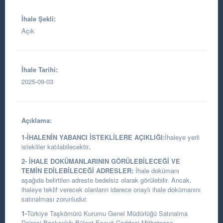
İhale Şekli:
Açık
İhale Tarihi:
2025-09-03
Açıklama:
1-İHALENİN YABANCI İSTEKLİLERE AÇIKLIĞI:
İhaleye yerli
istekliler katılabilecektir
.
2- İHALE DOKÜMANLARININ GÖRÜLEBİLECEĞİ VE
TEMİN EDİLEBİLECEĞİ ADRESLER:
İhale dokümanı
aşağıda belirtilen adreste bedelsiz olarak görülebilir. Ancak,
ihaleye teklif verecek olanların idarece onaylı ihale dokümanını
satınalması zorunludur.
1-
Türkiye Taşkömürü Kurumu Genel Müdürlüğü Satınalma
Dairesi Başkanlığı
Bülent Ecevit Caddesi Mithatpaşa