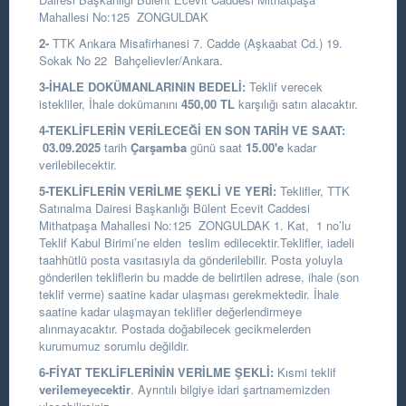
Mahallesi No:125 ZONGULDAK
2-
TTK Ankara Misafirhanesi 7. Cadde (Aşkaabat Cd.) 19.
Sokak No 22 Bahçelievler/Ankara.
3-İHALE DOKÜMANLARININ BEDELİ:
Teklif verecek
istekliler, İhale dokümanını
450,00
TL
karşılığı satın alacaktır.
4-TEKLİFLERİN VERİLECEĞİ EN SON TARİH VE SAAT:
03.09.2025
tarih
Çarşamba
günü saat
15.00
'e
kadar
verilebilecektir.
5-TEKLİFLERİN VERİLME ŞEKLİ VE YERİ:
Teklifler, TTK
Satınalma Dairesi Başkanlığı Bülent Ecevit Caddesi
Mithatpaşa Mahallesi No:125 ZONGULDAK 1. Kat, 1 no’lu
Teklif Kabul Birimi’ne elden teslim edilecektir.Teklifler, iadeli
taahhütlü posta vasıtasıyla da gönderilebilir. Posta yoluyla
gönderilen tekliflerin bu madde de belirtilen adrese, ihale (son
teklif verme) saatine kadar ulaşması gerekmektedir. İhale
saatine kadar ulaşmayan teklifler değerlendirmeye
alınmayacaktır. Postada doğabilecek gecikmelerden
kurumumuz sorumlu değildir.
6-FİYAT TEKLİFLERİNİN VERİLME ŞEKLİ:
Kısmi teklif
verilemeyecektir
. Ayrıntılı bilgiye idari şartnamemizden