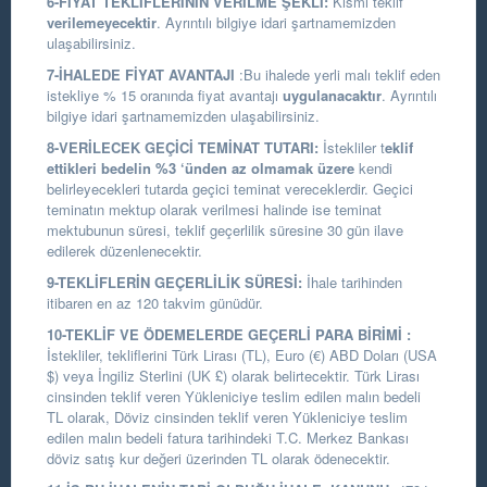
6-FİYAT TEKLİFLERİNİN VERİLME ŞEKLİ:
Kısmi teklif
verilemeyecektir
. Ayrıntılı bilgiye idari şartnamemizden
ulaşabilirsiniz.
7-İHALEDE FİYAT AVANTAJI
:Bu ihalede yerli malı teklif eden
istekliye % 15 oranında fiyat avantajı
uygulanacaktır
. Ayrıntılı
bilgiye idari şartnamemizden ulaşabilirsiniz.
8-VERİLECEK GEÇİCİ TEMİNAT TUTARI:
İstekliler t
eklif
ettikleri bedelin %3 ‘ünden az olmamak üzere
kendi
belirleyecekleri tutarda geçici teminat vereceklerdir. Geçici
teminatın mektup olarak verilmesi halinde ise teminat
mektubunun süresi, teklif geçerlilik süresine 30 gün ilave
edilerek düzenlenecektir.
9-TEKLİFLERİN GEÇERLİLİK SÜRESİ:
İhale tarihinden
itibaren en az 120 takvim günüdür.
10-TEKLİF VE ÖDEMELERDE GEÇERLİ PARA BİRİMİ :
İstekliler, tekliflerini Türk Lirası (TL), Euro (€) ABD Doları (USA
$) veya İngiliz Sterlini (UK £) olarak belirtecektir. Türk Lirası
cinsinden teklif veren Yükleniciye teslim edilen malın bedeli
TL olarak, Döviz cinsinden teklif veren Yükleniciye teslim
edilen malın bedeli fatura tarihindeki T.C. Merkez Bankası
döviz satış kur değeri üzerinden TL olarak ödenecektir.