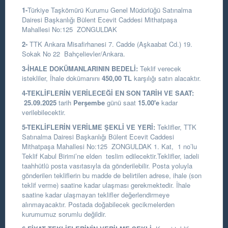
1-
Türkiye Taşkömürü Kurumu Genel Müdürlüğü Satınalma
Dairesi Başkanlığı
Bülent Ecevit Caddesi Mithatpaşa
Mahallesi No:125 ZONGULDAK
2-
TTK Ankara Misafirhanesi 7. Cadde (Aşkaabat Cd.) 19.
Sokak No 22 Bahçelievler/Ankara.
3-İHALE DOKÜMANLARININ BEDELİ:
Teklif verecek
istekliler, İhale dokümanını
450,00 TL
karşılığı satın alacaktır.
4-TEKLİFLERİN VERİLECEĞİ EN SON TARİH VE SAAT:
25.09.2025
tarih
Perşembe
günü saat
15.00
'e
kadar
verilebilecektir.
5-TEKLİFLERİN VERİLME ŞEKLİ VE YERİ:
Teklifler, TTK
Satınalma Dairesi Başkanlığı Bülent Ecevit Caddesi
Mithatpaşa Mahallesi No:125 ZONGULDAK 1. Kat, 1 no’lu
Teklif Kabul Birimi’ne elden teslim edilecektir.Teklifler, iadeli
taahhütlü posta vasıtasıyla da gönderilebilir. Posta yoluyla
gönderilen tekliflerin bu madde de belirtilen adrese, ihale (son
teklif verme) saatine kadar ulaşması gerekmektedir. İhale
saatine kadar ulaşmayan teklifler değerlendirmeye
alınmayacaktır. Postada doğabilecek gecikmelerden
kurumumuz sorumlu değildir.