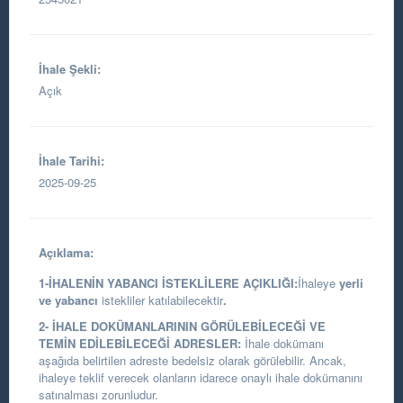
İhale Şekli:
Açık
İhale Tarihi:
2025-09-25
Açıklama:
1-İHALENİN YABANCI İSTEKLİLERE AÇIKLIĞI:
İhaleye
yerli
ve yabancı
istekliler katılabilecektir
.
2- İHALE DOKÜMANLARININ GÖRÜLEBİLECEĞİ VE
TEMİN EDİLEBİLECEĞİ ADRESLER:
İhale dokümanı
aşağıda belirtilen adreste bedelsiz olarak görülebilir. Ancak,
ihaleye teklif verecek olanların idarece onaylı ihale dokümanını
satınalması zorunludur.