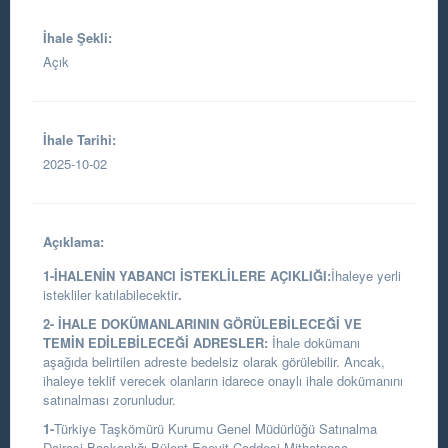
İhale Şekli:
Açık
İhale Tarihi:
2025-10-02
Açıklama:
1-İHALENİN YABANCI İSTEKLİLERE AÇIKLIĞI:
İhaleye yerli
istekliler katılabilecektir
.
2- İHALE DOKÜMANLARININ GÖRÜLEBİLECEĞİ VE
TEMİN EDİLEBİLECEĞİ ADRESLER:
İhale dokümanı
aşağıda belirtilen adreste bedelsiz olarak görülebilir. Ancak,
ihaleye teklif verecek olanların idarece onaylı ihale dokümanını
satınalması zorunludur.
1-
Türkiye Taşkömürü Kurumu Genel Müdürlüğü Satınalma
Dairesi Başkanlığı
Bülent Ecevit Caddesi Mithatpaşa