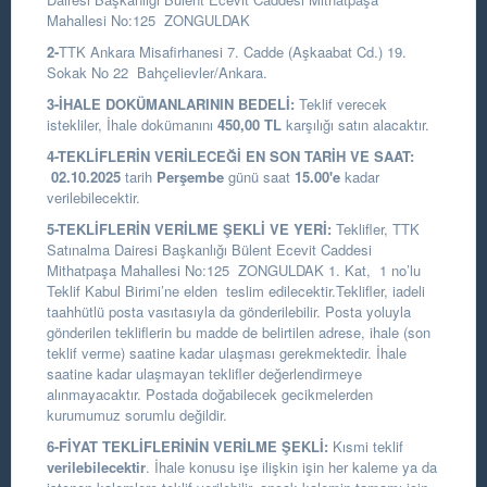
Mahallesi No:125 ZONGULDAK
2-
TTK Ankara Misafirhanesi 7. Cadde (Aşkaabat Cd.) 19.
Sokak No 22 Bahçelievler/Ankara.
3-İHALE DOKÜMANLARININ BEDELİ:
Teklif verecek
istekliler, İhale dokümanını
450,00 TL
karşılığı satın alacaktır.
4-TEKLİFLERİN VERİLECEĞİ EN SON TARİH VE SAAT:
02.10.2025
tarih
Perşembe
günü saat
15.00
'e
kadar
verilebilecektir.
5-TEKLİFLERİN VERİLME ŞEKLİ VE YERİ:
Teklifler, TTK
Satınalma Dairesi Başkanlığı Bülent Ecevit Caddesi
Mithatpaşa Mahallesi No:125 ZONGULDAK 1. Kat, 1 no’lu
Teklif Kabul Birimi’ne elden teslim edilecektir.Teklifler, iadeli
taahhütlü posta vasıtasıyla da gönderilebilir. Posta yoluyla
gönderilen tekliflerin bu madde de belirtilen adrese, ihale (son
teklif verme) saatine kadar ulaşması gerekmektedir. İhale
saatine kadar ulaşmayan teklifler değerlendirmeye
alınmayacaktır. Postada doğabilecek gecikmelerden
kurumumuz sorumlu değildir.
6-FİYAT TEKLİFLERİNİN VERİLME ŞEKLİ:
Kısmi teklif
verilebilecektir
. İhale konusu işe ilişkin işin her kaleme ya da