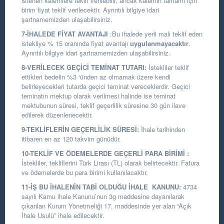
istenen kalemlere teklif verilebilir, ancak kalemin tamamı için
birim fiyat teklif verilecektir. Ayrıntılı bilgiye idari
şartnamemizden ulaşabilirsiniz.
7-İHALEDE FİYAT AVANTAJI
:Bu ihalede yerli malı teklif eden
istekliye % 15 oranında fiyat avantajı
uygulanmayacaktır
.
Ayrıntılı bilgiye idari şartnamemizden ulaşabilirsiniz.
8-VERİLECEK GEÇİCİ TEMİNAT TUTARI:
İstekliler teklif
ettikleri bedelin %3 ‘ünden az olmamak üzere kendi
belirleyecekleri tutarda geçici teminat vereceklerdir. Geçici
teminatın mektup olarak verilmesi halinde ise teminat
mektubunun süresi, teklif geçerlilik süresine 30 gün ilave
edilerek düzenlenecektir.
9-TEKLİFLERİN GEÇERLİLİK SÜRESİ:
İhale tarihinden
itibaren en az 120 takvim günüdür.
10-TEKLİF VE ÖDEMELERDE GEÇERLİ PARA BİRİMİ :
İstekliler, tekliflerini Türk Lirası (TL) olarak belirtecektir. Fatura
ve ödemelerde bu para birimi kullanılacaktır.
11-İŞ BU İHALENİN TABİ OLDUĞU İHALE KANUNU:
4734
sayılı Kamu ihale Kanunu’nun 3g maddesine dayanılarak
çıkarılan Kurum Yönetmeliği 17. maddesinde yer alan “Açık
İhale Usulü” ihale edilecektir.