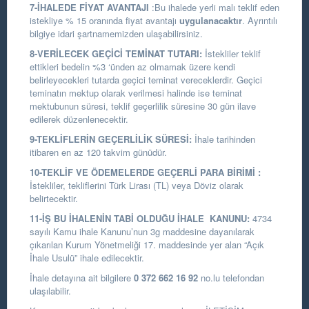
7-İHALEDE FİYAT AVANTAJI
:Bu ihalede yerli malı teklif eden
istekliye % 15 oranında fiyat avantajı
uygulanacaktır
. Ayrıntılı
bilgiye idari şartnamemizden ulaşabilirsiniz.
8-VERİLECEK GEÇİCİ TEMİNAT TUTARI:
İstekliler teklif
ettikleri bedelin %3 ‘ünden az olmamak üzere kendi
belirleyecekleri tutarda geçici teminat vereceklerdir. Geçici
teminatın mektup olarak verilmesi halinde ise teminat
mektubunun süresi, teklif geçerlilik süresine 30 gün ilave
edilerek düzenlenecektir.
9-TEKLİFLERİN GEÇERLİLİK SÜRESİ:
İhale tarihinden
itibaren en az 120 takvim günüdür.
10-TEKLİF VE ÖDEMELERDE GEÇERLİ PARA BİRİMİ :
İstekliler, tekliflerini Türk Lirası (TL) veya Döviz olarak
belirtecektir.
11-İŞ BU İHALENİN TABİ OLDUĞU İHALE KANUNU:
4734
sayılı Kamu ihale Kanunu’nun 3g maddesine dayanılarak
çıkarılan Kurum Yönetmeliği 17. maddesinde yer alan “Açık
İhale Usulü” ihale edilecektir.
İhale detayına ait bilgilere
0 372 662 16 92
no.lu telefondan
ulaşılabilir.