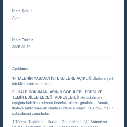
İhale Şekli:
Açık
İhale Tarihi:
2025-09-30
Açıklama:
1-İHALENİN YABANCI İSTEKLİLERE AÇIKLIĞI:
İhaleye yerli
istekliler katılabilecektir
.
2- İHALE DOKÜMANLARININ GÖRÜLEBİLECEĞİ VE
TEMİN EDİLEBİLECEĞİ ADRESLER:
İhale dokümanı
aşağıda belirtilen adreste bedelsiz olarak görülebilir. Ancak,
ihaleye teklif verecek olanların idarece onaylı ihale dokümanını
satınalması zorunludur.
1-
Türkiye Taşkömürü Kurumu Genel Müdürlüğü Satınalma
Dairesi Başkanlığı
Bülent Ecevit Caddesi Mithatpaşa