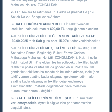
Mahallesi No:125 ZONGULDAK
2-
TTK Ankara Misafirhanesi 7. Cadde (Aşkaabat Cd.) 19.
Sokak No 22 Bahçelievler/Ankara.
3-İHALE DOKÜMANLARININ BEDELİ:
Teklif verecek
istekliler, İhale dokümanını
600,00 TL
karşılığı satın alacaktır.
4-TEKLİFLERİN VERİLECEĞİ EN SON TARİH VE SAAT:
30.09.2025
tarih
Salı
günü saat
15.00
'e
kadar verilebilecektir.
5-TEKLİFLERİN VERİLME ŞEKLİ VE YERİ:
Teklifler, TTK
Satınalma Dairesi Başkanlığı Bülent Ecevit Caddesi
Mithatpaşa Mahallesi No:125 ZONGULDAK 1. Kat, 1 no’lu
Teklif Kabul Birimi’ne elden teslim edilecektir.Teklifler, iadeli
taahhütlü posta vasıtasıyla da gönderilebilir. Posta yoluyla
gönderilen tekliflerin bu madde de belirtilen adrese, ihale (son
teklif verme) saatine kadar ulaşması gerekmektedir. İhale
saatine kadar ulaşmayan teklifler değerlendirmeye
alınmayacaktır. Postada doğabilecek gecikmelerden
kurumumuz sorumlu değildir.
6-FİYAT TEKLİFLERİNİN VERİLME ŞEKLİ:
Kısmi teklif
verilemeyecektir
. Ayrıntılı bilgiye idari şartnamemizden
ulaşabilirsiniz.