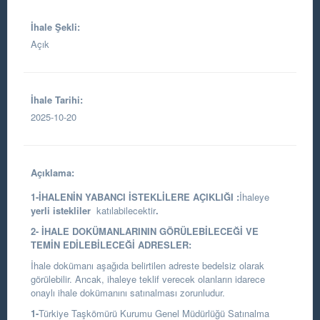
İhale Şekli:
Açık
İhale Tarihi:
2025-10-20
Açıklama:
1-İHALENİN YABANCI İSTEKLİLERE AÇIKLIĞI :
İhaleye
yerli istekliler
katılabilecektir
.
2- İHALE DOKÜMANLARININ GÖRÜLEBİLECEĞİ VE
TEMİN EDİLEBİLECEĞİ ADRESLER:
İhale dokümanı aşağıda belirtilen adreste bedelsiz olarak
görülebilir. Ancak, ihaleye teklif verecek olanların idarece
onaylı ihale dokümanını satınalması zorunludur.
1-
Türkiye Taşkömürü Kurumu Genel Müdürlüğü Satınalma