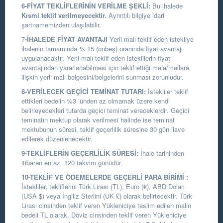
6-FİYAT TEKLİFLERİNİN VERİLME ŞEKLİ:
Bu ihalede
Kısmi teklif verilmeyecektir.
Ayrıntılı bilgiye idari
şartnamemizden ulaşılabilir.
7
-İHALEDE FİYAT AVANTAJI
Yerli malı teklif eden istekliye
ihalenin tamamında % 15 (onbeş) oranında fiyat avantajı
uygulanacaktır. Yerli malı teklif eden isteklilerin fiyat
avantajından yararlanabilmesi için teklif ettiği mala/mallara
ilişkin yerli malı belgesini/belgelerini sunması zorunludur.
8-VERİLECEK GEÇİCİ TEMİNAT TUTARI:
İstekliler teklif
ettikleri bedelin %3 ‘ünden az olmamak üzere kendi
belirleyecekleri tutarda geçici teminat vereceklerdir. Geçici
teminatın mektup olarak verilmesi halinde ise teminat
mektubunun süresi, teklif geçerlilik süresine 30 gün ilave
edilerek düzenlenecektir.
9-TEKLİFLERİN GEÇERLİLİK SÜRESİ:
İhale tarihinden
itibaren en az 120 takvim günüdür.
10-TEKLİF VE ÖDEMELERDE GEÇERLİ PARA BİRİMİ :
İstekliler, tekliflerini Türk Lirası (TL), Euro (€), ABD Doları
(USA $) veya İngiliz Sterlini (UK £) olarak belirtecektir. Türk
Lirası cinsinden teklif veren Yükleniciye teslim edilen malın
bedeli TL olarak, Döviz cinsinden teklif veren Yükleniciye