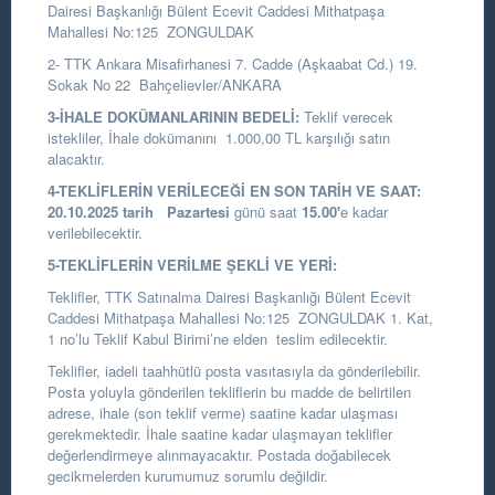
Dairesi Başkanlığı
Bülent Ecevit Caddesi Mithatpaşa
Mahallesi No:125 ZONGULDAK
2- TTK Ankara Misafirhanesi 7. Cadde (Aşkaabat Cd.) 19.
Sokak No 22 Bahçelievler/ANKARA
3-İHALE DOKÜMANLARININ BEDELİ:
Teklif verecek
istekliler, İhale dokümanını 1.000,00 TL karşılığı satın
alacaktır.
4-TEKLİFLERİN VERİLECEĞİ EN SON TARİH VE SAAT:
20.10.2025
tarih
Pazartesi
günü saat
15.00
'
e kadar
verilebilecektir.
5-TEKLİFLERİN VERİLME ŞEKLİ VE YERİ:
Teklifler, TTK Satınalma Dairesi Başkanlığı Bülent Ecevit
Caddesi Mithatpaşa Mahallesi No:125 ZONGULDAK 1. Kat,
1 no’lu Teklif Kabul Birimi’ne elden teslim edilecektir.
Teklifler, iadeli taahhütlü posta vasıtasıyla da gönderilebilir.
Posta yoluyla gönderilen tekliflerin bu madde de belirtilen
adrese, ihale (son teklif verme) saatine kadar ulaşması
gerekmektedir. İhale saatine kadar ulaşmayan teklifler
değerlendirmeye alınmayacaktır. Postada doğabilecek
gecikmelerden kurumumuz sorumlu değildir.