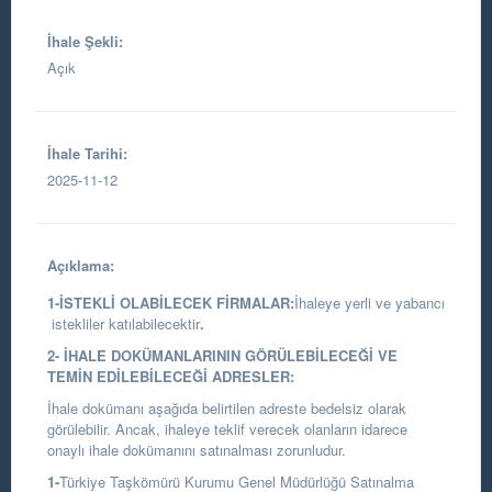
İhale Şekli:
Açık
İhale Tarihi:
2025-11-12
Açıklama:
1-İSTEKLİ OLABİLECEK FİRMALAR:
İhaleye yerli ve yabancı
istekliler katılabilecektir
.
2- İHALE DOKÜMANLARININ GÖRÜLEBİLECEĞİ VE
TEMİN EDİLEBİLECEĞİ ADRESLER:
İhale dokümanı aşağıda belirtilen adreste bedelsiz olarak
görülebilir. Ancak, ihaleye teklif verecek olanların idarece
onaylı ihale dokümanını satınalması zorunludur.
1-
Türkiye Taşkömürü Kurumu Genel Müdürlüğü Satınalma