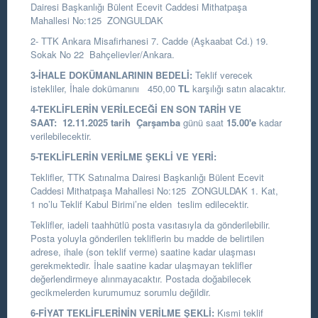
Dairesi Başkanlığı
Bülent Ecevit Caddesi Mithatpaşa
Mahallesi No:125 ZONGULDAK
2- TTK Ankara Misafirhanesi 7. Cadde (Aşkaabat Cd.) 19.
Sokak No 22 Bahçelievler/Ankara.
3-İHALE DOKÜMANLARININ BEDELİ:
Teklif verecek
istekliler, İhale dokümanını 450,00
TL
karşılığı satın alacaktır.
4-TEKLİFLERİN VERİLECEĞİ EN SON TARİH VE
SAAT:
12.11.2025
tarih
Çarşamba
günü saat
15.00
'e
kadar
verilebilecektir.
5-TEKLİFLERİN VERİLME ŞEKLİ VE YERİ:
Teklifler, TTK Satınalma Dairesi Başkanlığı Bülent Ecevit
Caddesi Mithatpaşa Mahallesi No:125 ZONGULDAK 1. Kat,
1 no’lu Teklif Kabul Birimi’ne elden teslim edilecektir.
Teklifler, iadeli taahhütlü posta vasıtasıyla da gönderilebilir.
Posta yoluyla gönderilen tekliflerin bu madde de belirtilen
adrese, ihale (son teklif verme) saatine kadar ulaşması
gerekmektedir. İhale saatine kadar ulaşmayan teklifler
değerlendirmeye alınmayacaktır. Postada doğabilecek
gecikmelerden kurumumuz sorumlu değildir.
6-FİYAT TEKLİFLERİNİN VERİLME ŞEKLİ:
Kısmi teklif