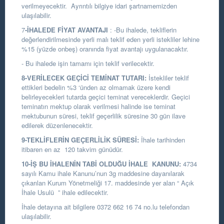
verilmeyecektir. Ayrıntılı bilgiye idari şartnamemizden
ulaşılabilir.
7
-İHALEDE FİYAT AVANTAJI
: -Bu ihalede, tekliflerin
değerlendirilmesinde yerli malı teklif eden yerli istekliler lehine
%15 (yüzde onbeş) oranında fiyat avantajı uygulanacaktır.
-
Bu ihalede işin tamamı için teklif verilecektir.
8-VERİLECEK GEÇİCİ TEMİNAT TUTARI:
İstekliler teklif
ettikleri bedelin %3 ‘ünden az olmamak üzere kendi
belirleyecekleri tutarda geçici teminat vereceklerdir. Geçici
teminatın mektup olarak verilmesi halinde ise teminat
mektubunun süresi, teklif geçerlilik süresine 30 gün ilave
edilerek düzenlenecektir.
9-TEKLİFLERİN GEÇERLİLİK SÜRESİ:
İhale tarihinden
itibaren en az 120 takvim günüdür.
10-İŞ BU İHALENİN TABİ OLDUĞU İHALE KANUNU:
4734
sayılı Kamu ihale Kanunu’nun 3g maddesine dayanılarak
çıkarılan Kurum Yönetmeliği 17. maddesinde yer alan “ Açık
İhale Usulü ” ihale edilecektir.
İhale detayına ait bilgilere 0372 662 16 74 no.lu telefondan
ulaşılabilir.