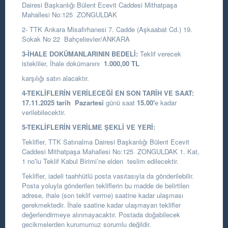
Dairesi Başkanlığı
Bülent Ecevit Caddesi Mithatpaşa
Mahallesi No:125 ZONGULDAK
2- TTK Ankara Misafirhanesi 7. Cadde (Aşkaabat Cd.) 19.
Sokak No 22 Bahçelievler/ANKARA
3-İHALE DOKÜMANLARININ BEDELİ:
Teklif verecek
istekliler, İhale dokümanını
1.000,00 TL
karşılığı satın alacaktır.
4-TEKLİFLERİN VERİLECEĞİ EN SON TARİH VE SAAT:
17.11.2025
tarih
Pazartesi
günü saat
15.00
'
e kadar
verilebilecektir.
5-TEKLİFLERİN VERİLME ŞEKLİ VE YERİ:
Teklifler, TTK Satınalma Dairesi Başkanlığı Bülent Ecevit
Caddesi Mithatpaşa Mahallesi No:125 ZONGULDAK 1. Kat,
1 no’lu Teklif Kabul Birimi’ne elden teslim edilecektir.
Teklifler, iadeli taahhütlü posta vasıtasıyla da gönderilebilir.
Posta yoluyla gönderilen tekliflerin bu madde de belirtilen
adrese, ihale (son teklif verme) saatine kadar ulaşması
gerekmektedir. İhale saatine kadar ulaşmayan teklifler
değerlendirmeye alınmayacaktır. Postada doğabilecek
gecikmelerden kurumumuz sorumlu değildir.