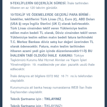
9-TEKLİFLERİN GEÇERLİLİK SÜRESİ:
İhale tarihinden
itibaren en az 120 takvim günüdür.
10-TEKLİF VE ÖDEMELERDE GEÇERLİ PARA BİRİMİ
:
İstekliler, tekliflerini Türk Lirası (TL), Euro (€), ABD Doları
(USA $) veya İngiliz Sterlini (UK £) olarak belirtecektir.
Türk Lirası cinsinden teklif veren Yükleniciye teslim
edilen malın bedeli TL olarak, Döviz cinsinden teklif veren
Yükleniciye teslim edilen malın bedeli fatura tarihindeki
T.C. Merkez Bankası döviz satış kur değeri üzerinden TL
olarak ödenecektir. Fatura, malın teslim tarihinden
itibaren azami yedi gün içinde düzenlenecektir
11-İŞ BU
İHALENİN TABİ OLDUĞU İHALE KANUNU:
Türkiye
Taşkömürü Kurumu Mal Hizmet Alımları ve Yapım İşleri
Yönetmeliğinin 19. maddesinde yer alan pazarlık usulü ihale
edilecektir.
İhale detayına ait bilgilere 0372 662 16 71 no.lu telefondan
ulaşılabilir.
Kurumumuza ait banka hesap numaralarına WEB İlan İhale
Sayfasından ulaşılabilir.
Teknik Şartname için :
TIKLAYINIZ
Teknik Şartname için :
T
IKLAYINIZ1