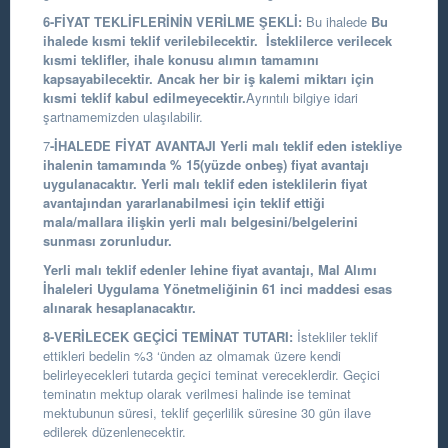
6-FİYAT TEKLİFLERİNİN VERİLME ŞEKLİ:
Bu ihalede
Bu
ihalede kısmi teklif verilebilecektir. İsteklilerce verilecek
kısmi teklifler, ihale konusu alımın tamamını
kapsayabilecektir. Ancak her bir iş kalemi miktarı için
kısmi teklif kabul edilmeyecektir.
Ayrıntılı bilgiye idari
şartnamemizden ulaşılabilir.
7
-İHALEDE FİYAT AVANTAJI
Yerli malı teklif eden istekliye
ihalenin tamamında % 15(yüzde onbeş) fiyat avantajı
uygulanacaktır. Yerli malı teklif eden isteklilerin fiyat
avantajından yararlanabilmesi için teklif ettiği
mala/mallara ilişkin yerli malı belgesini/belgelerini
sunması zorunludur.
Yerli malı teklif edenler lehine fiyat avantajı, Mal Alımı
İhaleleri Uygulama Yönetmeliğinin 61 inci maddesi esas
alınarak hesaplanacaktır.
8-VERİLECEK GEÇİCİ TEMİNAT TUTARI:
İstekliler teklif
ettikleri bedelin %3 ‘ünden az olmamak üzere kendi
belirleyecekleri tutarda geçici teminat vereceklerdir. Geçici
teminatın mektup olarak verilmesi halinde ise teminat
mektubunun süresi, teklif geçerlilik süresine 30 gün ilave
edilerek düzenlenecektir.