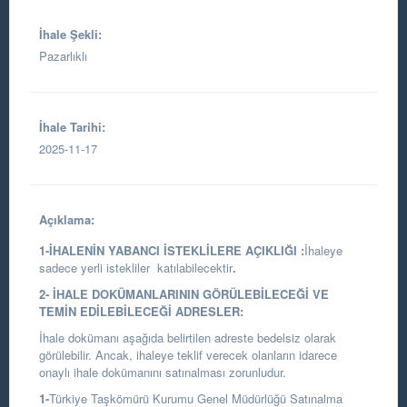
İhale Şekli:
Pazarlıklı
İhale Tarihi:
2025-11-17
Açıklama:
1-İHALENİN YABANCI İSTEKLİLERE AÇIKLIĞI :
İhaleye
sadece yerli istekliler katılabilecektir
.
2- İHALE DOKÜMANLARININ GÖRÜLEBİLECEĞİ VE
TEMİN EDİLEBİLECEĞİ ADRESLER:
İhale dokümanı aşağıda belirtilen adreste bedelsiz olarak
görülebilir. Ancak, ihaleye teklif verecek olanların idarece
onaylı ihale dokümanını satınalması zorunludur.
1-
Türkiye Taşkömürü Kurumu Genel Müdürlüğü Satınalma