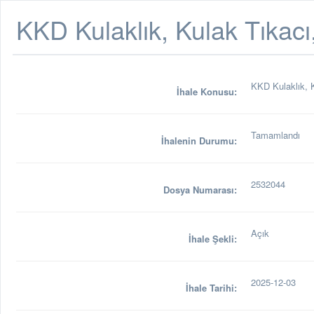
KKD Kulaklık, Kulak Tıkacı
KKD Kulaklık, K
İhale Konusu:
Tamamlandı
İhalenin Durumu:
2532044
Dosya Numarası:
Açık
İhale Şekli:
2025-12-03
İhale Tarihi: