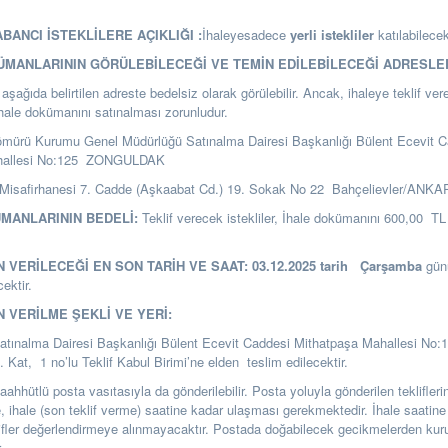
ABANCI İSTEKLİLERE AÇIKLIĞI :
İhaleyesadece
yerli istekliler
katılabilecek
KÜMANLARININ GÖRÜLEBİLECEĞİ VE TEMİN EDİLEBİLECEĞİ ADRESLE
şağıda belirtilen adreste bedelsiz olarak görülebilir. Ancak, ihaleye teklif ver
ihale dokümanını satınalması zorunludur.
ömürü Kurumu Genel Müdürlüğü Satınalma Dairesi Başkanlığı
Bülent Ecevit C
hallesi No:125 ZONGULDAK
Misafirhanesi 7. Cadde (Aşkaabat Cd.) 19. Sokak No 22 Bahçelievler/ANK
ÜMANLARININ BEDELİ:
Teklif verecek istekliler, İhale dokümanını 600,00 TL k
N VERİLECEĞİ EN SON TARİH VE SAAT:
03.12.2025
tarih
Çarşamba
gün
cektir.
N VERİLME ŞEKLİ VE YERİ:
Satınalma Dairesi Başkanlığı Bülent Ecevit Caddesi Mithatpaşa Mahallesi No:
t, 1 no’lu Teklif Kabul Birimi’ne elden teslim edilecektir.
i taahhütlü posta vasıtasıyla da gönderilebilir. Posta yoluyla gönderilen teklifle
se, ihale (son teklif verme) saatine kadar ulaşması gerekmektedir. İhale saatine
ifler değerlendirmeye alınmayacaktır. Postada doğabilecek gecikmelerden k
.