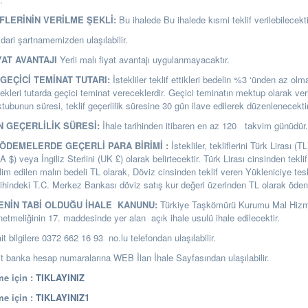
İFLERİNİN VERİLME ŞEKLİ:
Bu ihalede Bu ihalede kısmi teklif verilebilecekti
 idari şartnamemizden ulaşılabilir.
YAT AVANTAJI
Yerli malı fiyat avantajı uygulanmayacaktır.
GEÇİCİ TEMİNAT TUTARI:
İstekliler teklif ettikleri bedelin %3 ‘ünden az o
ekleri tutarda geçici teminat vereceklerdir. Geçici teminatın mektup olarak ver
ubunun süresi, teklif geçerlilik süresine 30 gün ilave edilerek düzenlenecektir
N GEÇERLİLİK SÜRESİ:
İhale tarihinden itibaren en az 120 takvim günüdür.
 ÖDEMELERDE GEÇERLİ PARA BİRİMİ :
İstekliler, tekliflerini Türk Lirası (TL
$) veya İngiliz Sterlini (UK £) olarak belirtecektir. Türk Lirası cinsinden tekli
lim edilen malın bedeli TL olarak, Döviz cinsinden teklif veren Yükleniciye tes
arihindeki T.C. Merkez Bankası döviz satış kur değeri üzerinden TL olarak öden
LENİN TABİ OLDUĞU İHALE KANUNU:
Türkiye Taşkömürü Kurumu Mal Hizme
netmeliğinin 17. maddesinde yer alan açık ihale usulü ihale edilecektir.
it bilgilere 0372 662 16 93 no.lu telefondan ulaşılabilir.
banka hesap numaralarına WEB İlan İhale Sayfasından ulaşılabilir.
e için :
TIKLAYINIZ
e için :
TIKLAYINIZ1