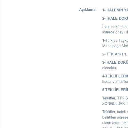
Açıklama:
1-İHALENİN Y
2- İHALE DO
İhale dokümanı a
idarece onaylı 
1-
Türkiye Taşk
Mithatpaşa Ma
2- TTK Ankara 
3-İHALE DOK
alacaktır.
4-TEKLİFLERİ
kadar verilebile
5-TEKLİFLERİ
Teklifler, TTK 
ZONGULDAK 1. Ka
Teklifler, iadel
belirtilen adre
ulaşmayan tekl
sorumlu değildir