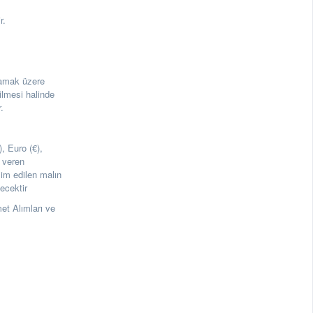
r.
lmamak üzere
ilmesi halinde
.
), Euro (€),
f veren
lim edilen malın
ecektir
t Alımları ve