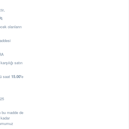
tir
.
R:
ecek olanların
addesi
ARA
arşılığı satın
ü saat
15.00
'
e
125
rin bu madde de
 kadar
urumumuz