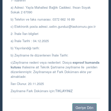
1- İdarenin
a) Adresi: Yayla Mahallesi Bağlık Caddesi. Ihsan Soyak
Sokak 2 67090
b) Telefon ve faks numarası: 0372 662 16 89
c) Elektronik posta adresi:.selim.gunduz@taskomuru.gov.tr
2- İhale İlan bilgileri
a) İhale Tarihi : 04.12.2025
b) Yayınlandığı tarih:
b) Zeyilname ile düzenlenen İhale Tarihi:
c)Zeyilname nedeni veya nedenleri: Dosya
exproof kumanda
kutusu
ihalesine ait Teknik Şartname zeyilname ile yeniden
düzenlenmiştir. Zeyilnameye ait Fark Dokümanı ekte yer
almaktadır.
İlan Olunur. 20.11.2025
Zeyilname Fark Dokümanı için:
TIKLAYINIZ
Geriye Dön