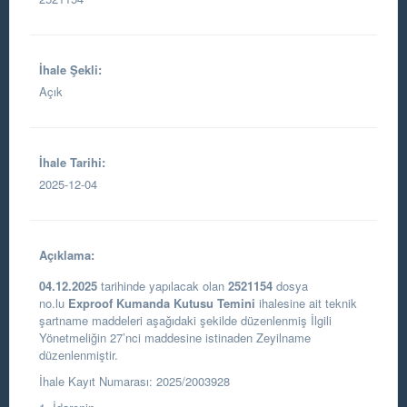
İhale Şekli:
Açık
İhale Tarihi:
2025-12-04
Açıklama:
04.12.2025
tarihinde
yapılacak olan
2521154
dosya
no.lu
Exproof Kumanda Kutusu Temini
ihalesine ait teknik
şartname maddeleri aşağıdaki şekilde düzenlenmiş İlgili
Yönetmeliğin 27’nci maddesine istinaden Zeyilname
düzenlenmiştir.
İhale Kayıt Numarası: 2025/2003928