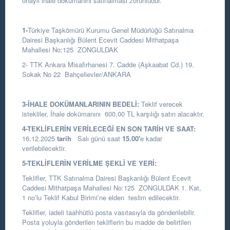
onaylı ihale dokümanını satınalması zorunludur.
1-
Türkiye Taşkömürü Kurumu Genel Müdürlüğü Satınalma
Dairesi Başkanlığı
Bülent Ecevit Caddesi Mithatpaşa
Mahallesi No:125 ZONGULDAK
2- TTK Ankara Misafirhanesi 7. Cadde (Aşkaabat Cd.) 19.
Sokak No 22 Bahçelievler/ANKARA
3-İHALE DOKÜMANLARININ BEDELİ:
Teklif verecek
istekliler, İhale dokümanını 600,00 TL karşılığı satın alacaktır.
4-TEKLİFLERİN VERİLECEĞİ EN SON TARİH VE SAAT:
16.12.2025
tarih
Salı günü saat
15.00
'
e kadar
verilebilecektir.
5-TEKLİFLERİN VERİLME ŞEKLİ VE YERİ:
Teklifler, TTK Satınalma Dairesi Başkanlığı Bülent Ecevit
Caddesi Mithatpaşa Mahallesi No:125 ZONGULDAK 1. Kat,
1 no’lu Teklif Kabul Birimi’ne elden teslim edilecektir.
Teklifler, iadeli taahhütlü posta vasıtasıyla da gönderilebilir.
Posta yoluyla gönderilen tekliflerin bu madde de belirtilen