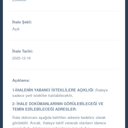
İhale Şekli:
Açık
İhale Tarihi:
2025-12-16
Açıklama:
1-İHALENİN YABANCI İSTEKLİLERE AÇIKLIĞI :
İhaleye
sadece yerli istekliler katılabilecektir
.
2- İHALE DOKÜMANLARININ GÖRÜLEBİLECEĞİ VE
TEMİN EDİLEBİLECEĞİ ADRESLER:
İhale dokümanı aşağıda belirtilen adreste bedelsiz olarak
görülebilir. Ancak, ihaleye teklif verecek olanların idarece