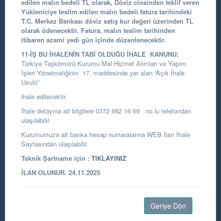
edilen malın bedeli TL olarak, Döviz cinsinden teklif veren
Yükleniciye teslim edilen malın bedeli fatura tarihindeki
T.C. Merkez Bankası döviz satış kur değeri üzerinden TL
olarak ödenecektir.
Fatura, malın teslim tarihinden
itibaren azami yedi gün içinde düzenlenecektir.
11-İŞ BU İHALENİN TABİ OLDUĞU İHALE KANUNU:
Türkiye Taşkömürü Kurumu Mal Hizmet Alımları ve Yapım
İşleri Yönetmeliğinin 17. maddesinde yer alan “Açık İhale
Usulü”
ihale edilecektir.
İhale detayına ait bilgilere 0372 662 16 69 no.lu telefondan
ulaşılabilir.
Kurumumuza ait banka hesap numaralarına WEB İlan İhale
Sayfasından ulaşılabilir.
Teknik Şartname için :
TIKLAYINIZ
İLAN OLUNUR. 24.11.2025
Geriye Dön