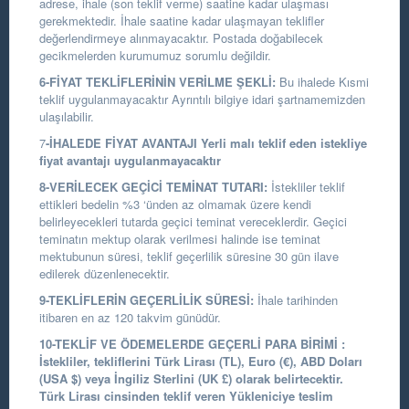
adrese, ihale (son teklif verme) saatine kadar ulaşması
gerekmektedir. İhale saatine kadar ulaşmayan teklifler
değerlendirmeye alınmayacaktır. Postada doğabilecek
gecikmelerden kurumumuz sorumlu değildir.
6-FİYAT TEKLİFLERİNİN VERİLME ŞEKLİ:
Bu ihalede Kısmi
teklif uygulanmayacaktır Ayrıntılı bilgiye idari şartnamemizden
ulaşılabilir.
7
-İHALEDE FİYAT AVANTAJI
Yerli malı teklif eden istekliye
fiyat avantajı uygulanmayacaktır
8-VERİLECEK GEÇİCİ TEMİNAT TUTARI:
İstekliler teklif
ettikleri bedelin %3 ‘ünden az olmamak üzere kendi
belirleyecekleri tutarda geçici teminat vereceklerdir. Geçici
teminatın mektup olarak verilmesi halinde ise teminat
mektubunun süresi, teklif geçerlilik süresine 30 gün ilave
edilerek düzenlenecektir.
9-TEKLİFLERİN GEÇERLİLİK SÜRESİ:
İhale tarihinden
itibaren en az 120 takvim günüdür.
10-TEKLİF VE ÖDEMELERDE GEÇERLİ PARA BİRİMİ :
İstekliler, tekliflerini Türk Lirası (TL), Euro (€), ABD Doları
(USA $) veya İngiliz Sterlini (UK £) olarak belirtecektir.
Türk Lirası cinsinden teklif veren Yükleniciye teslim