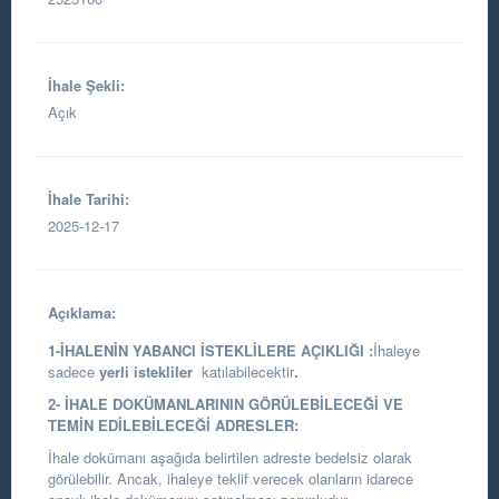
İhale Şekli:
Açık
İhale Tarihi:
2025-12-17
Açıklama:
1-İHALENİN YABANCI İSTEKLİLERE AÇIKLIĞI :
İhaleye
sadece
yerli istekliler
katılabilecektir
.
2- İHALE DOKÜMANLARININ GÖRÜLEBİLECEĞİ VE
TEMİN EDİLEBİLECEĞİ ADRESLER:
İhale dokümanı aşağıda belirtilen adreste bedelsiz olarak
görülebilir. Ancak, ihaleye teklif verecek olanların idarece