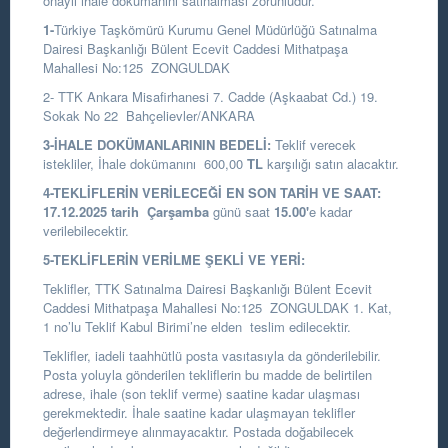
onaylı ihale dokümanını satınalması zorunludur.
1-
Türkiye Taşkömürü Kurumu Genel Müdürlüğü Satınalma
Dairesi Başkanlığı
Bülent Ecevit Caddesi Mithatpaşa
Mahallesi No:125 ZONGULDAK
2- TTK Ankara Misafirhanesi 7. Cadde (Aşkaabat Cd.) 19.
Sokak No 22 Bahçelievler/ANKARA
3-İHALE DOKÜMANLARININ BEDELİ:
Teklif verecek
istekliler, İhale dokümanını 600,00
TL
karşılığı satın alacaktır.
4-TEKLİFLERİN VERİLECEĞİ EN SON TARİH VE SAAT:
17.12.2025
tarih
Çarşamba
günü saat
15.00
'
e kadar
verilebilecektir.
5-TEKLİFLERİN VERİLME ŞEKLİ VE YERİ:
Teklifler, TTK Satınalma Dairesi Başkanlığı Bülent Ecevit
Caddesi Mithatpaşa Mahallesi No:125 ZONGULDAK 1. Kat,
1 no’lu Teklif Kabul Birimi’ne elden teslim edilecektir.
Teklifler, iadeli taahhütlü posta vasıtasıyla da gönderilebilir.
Posta yoluyla gönderilen tekliflerin bu madde de belirtilen
adrese, ihale (son teklif verme) saatine kadar ulaşması
gerekmektedir. İhale saatine kadar ulaşmayan teklifler
değerlendirmeye alınmayacaktır. Postada doğabilecek