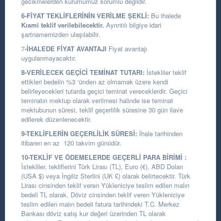
gecikmelerden kurumumuz sorumlu değildir.
6-FİYAT TEKLİFLERİNİN VERİLME ŞEKLİ:
Bu ihalede
Kısmi teklif verilebilecektir.
Ayrıntılı bilgiye idari
şartnamemizden ulaşılabilir.
7
-İHALEDE FİYAT AVANTAJI
Fiyat avantajı
uygulanmayacaktır.
8-VERİLECEK GEÇİCİ TEMİNAT TUTARI:
İstekliler teklif
ettikleri bedelin %3 ‘ünden az olmamak üzere kendi
belirleyecekleri tutarda geçici teminat vereceklerdir. Geçici
teminatın mektup olarak verilmesi halinde ise teminat
mektubunun süresi, teklif geçerlilik süresine 30 gün ilave
edilerek düzenlenecektir.
9-TEKLİFLERİN GEÇERLİLİK SÜRESİ:
İhale tarihinden
itibaren en az 120 takvim günüdür.
10-TEKLİF VE ÖDEMELERDE GEÇERLİ PARA BİRİMİ :
İstekliler, tekliflerini Türk Lirası (TL), Euro (€), ABD Doları
(USA $) veya İngiliz Sterlini (UK £) olarak belirtecektir. Türk
Lirası cinsinden teklif veren Yükleniciye teslim edilen malın
bedeli TL olarak, Döviz cinsinden teklif veren Yükleniciye
teslim edilen malın bedeli fatura tarihindeki T.C. Merkez
Bankası döviz satış kur değeri üzerinden TL olarak