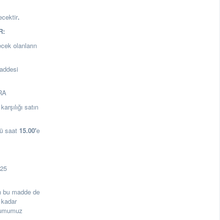
ecektir
.
R:
ecek olanların
addesi
ARA
arşılığı satın
ü saat
15.00
'
e
125
rin bu madde de
 kadar
urumumuz