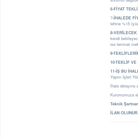
6-FİYAT TEKL
7
-İHALEDE Fİ
lehine %15 (yüz
8-VERİLECEK 
kendi belirleyec
ise teminat mekt
9-TEKLİFLERİ
10-TEKLİF V
11-İŞ BU İHA
Yapım İşleri Yö
İhale detayına a
Kurumumuza ait 
Teknik Şartnam
İLAN OLUNU