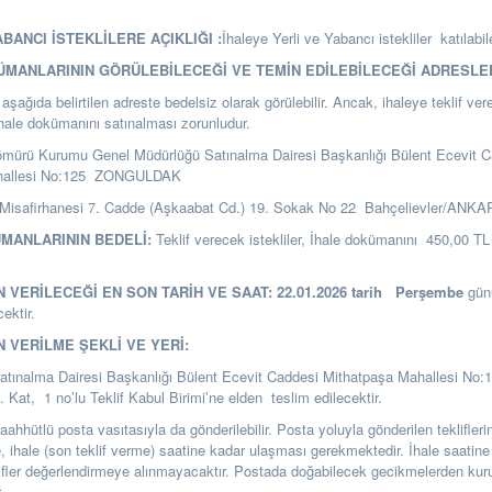
ABANCI İSTEKLİLERE AÇIKLIĞI :
İhaleye Yerli ve Yabancı istekliler katılabil
KÜMANLARININ GÖRÜLEBİLECEĞİ VE TEMİN EDİLEBİLECEĞİ ADRESLE
şağıda belirtilen adreste bedelsiz olarak görülebilir. Ancak, ihaleye teklif ver
ihale dokümanını satınalması zorunludur.
ömürü Kurumu Genel Müdürlüğü Satınalma Dairesi Başkanlığı
Bülent Ecevit C
hallesi No:125 ZONGULDAK
Misafirhanesi 7. Cadde (Aşkaabat Cd.) 19. Sokak No 22 Bahçelievler/ANK
ÜMANLARININ BEDELİ:
Teklif verecek istekliler, İhale dokümanını 450,00 TL k
N VERİLECEĞİ EN SON TARİH VE SAAT:
22.01.2026
tarih
Perşembe
gün
cektir.
N VERİLME ŞEKLİ VE YERİ:
Satınalma Dairesi Başkanlığı Bülent Ecevit Caddesi Mithatpaşa Mahallesi No:
t, 1 no’lu Teklif Kabul Birimi’ne elden teslim edilecektir.
i taahhütlü posta vasıtasıyla da gönderilebilir. Posta yoluyla gönderilen teklifle
se, ihale (son teklif verme) saatine kadar ulaşması gerekmektedir. İhale saatine
ifler değerlendirmeye alınmayacaktır. Postada doğabilecek gecikmelerden k
.