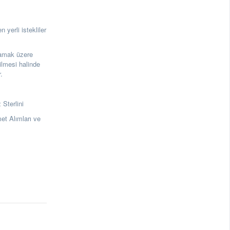
 yerli istekliler
lmamak üzere
ilmesi halinde
.
 Sterlini
t Alımları ve