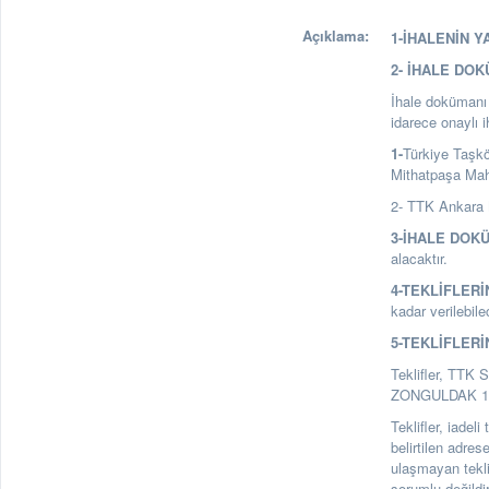
Açıklama:
1-İHALENİN Y
2- İHALE DO
İhale dokümanı a
idarece onaylı 
1-
Türkiye Taşk
Mithatpaşa Ma
2- TTK Ankara 
3-İHALE DOK
alacaktır.
4-TEKLİFLERİ
kadar verilebile
5-TEKLİFLERİ
Teklifler, TTK 
ZONGULDAK 1. Ka
Teklifler, iadel
belirtilen adre
ulaşmayan tekl
sorumlu değildir