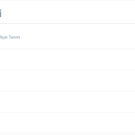
i
Ölçer Temini