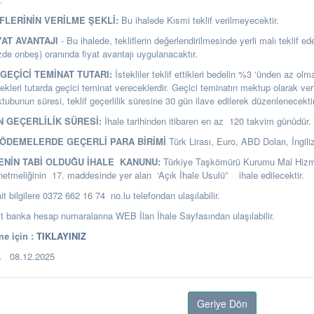
İFLERİNİN VERİLME ŞEKLİ:
Bu ihalede Kısmi teklif verilmeyecektir.
YAT AVANTAJI
- Bu ihalede, tekliflerin değerlendirilmesinde yerli malı teklif eden
de onbeş) oranında fiyat avantajı uygulanacaktır.
GEÇİCİ TEMİNAT TUTARI:
İstekliler teklif ettikleri bedelin %3 ‘ünden az o
ekleri tutarda geçici teminat vereceklerdir. Geçici teminatın mektup olarak ver
ubunun süresi, teklif geçerlilik süresine 30 gün ilave edilerek düzenlenecektir
N GEÇERLİLİK SÜRESİ:
İhale tarihinden itibaren en az 120 takvim günüdür.
E ÖDEMELERDE GEÇERLİ PARA BİRİMİ
Türk Lirası, Euro, ABD Doları, İngiliz
LENİN TABİ OLDUĞU İHALE KANUNU:
Türkiye Taşkömürü Kurumu Mal Hizme
netmeliğinin 17. maddesinde yer alan ‘Açık İhale Usulü” ihale edilecektir.
it bilgilere 0372 662 16 74 no.lu telefondan ulaşılabilir.
banka hesap numaralarına WEB İlan İhale Sayfasından ulaşılabilir.
e için :
TIKLAYINIZ
R.
08.12.2025
Geriye Dön