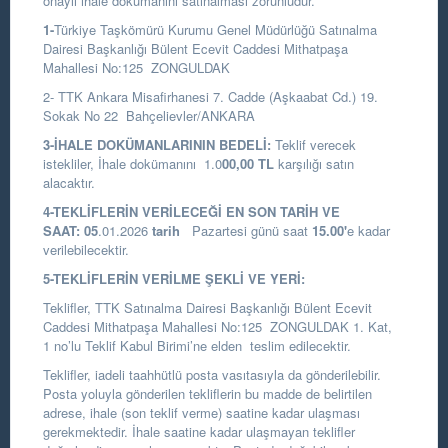
onaylı ihale dokümanını satınalması zorunludur.
1-
Türkiye Taşkömürü Kurumu Genel Müdürlüğü Satınalma
Dairesi Başkanlığı
Bülent Ecevit Caddesi Mithatpaşa
Mahallesi No:125 ZONGULDAK
2- TTK Ankara Misafirhanesi 7. Cadde (Aşkaabat Cd.) 19.
Sokak No 22 Bahçelievler/ANKARA
3-İHALE DOKÜMANLARININ BEDELİ:
Teklif verecek
istekliler, İhale dokümanını 1.0
00,00 TL
karşılığı satın
alacaktır.
4-TEKLİFLERİN VERİLECEĞİ EN SON TARİH VE
SAAT:
05
.01.2026
tarih
Pazartesi günü saat
15.00
'
e kadar
verilebilecektir.
5-TEKLİFLERİN VERİLME ŞEKLİ VE YERİ:
Teklifler, TTK Satınalma Dairesi Başkanlığı Bülent Ecevit
Caddesi Mithatpaşa Mahallesi No:125 ZONGULDAK 1. Kat,
1 no’lu Teklif Kabul Birimi’ne elden teslim edilecektir.
Teklifler, iadeli taahhütlü posta vasıtasıyla da gönderilebilir.
Posta yoluyla gönderilen tekliflerin bu madde de belirtilen
adrese, ihale (son teklif verme) saatine kadar ulaşması
gerekmektedir. İhale saatine kadar ulaşmayan teklifler