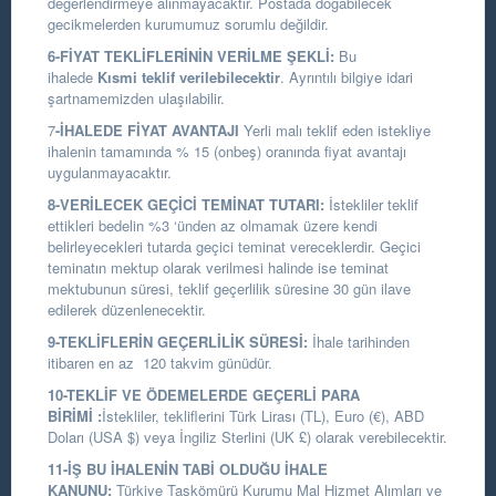
değerlendirmeye alınmayacaktır. Postada doğabilecek
gecikmelerden kurumumuz sorumlu değildir.
6-FİYAT TEKLİFLERİNİN VERİLME ŞEKLİ:
Bu
ihalede
Kısmi teklif verilebilecektir
. Ayrıntılı bilgiye idari
şartnamemizden ulaşılabilir.
7
-İHALEDE FİYAT AVANTAJI
Yerli malı teklif eden istekliye
ihalenin tamamında % 15 (onbeş) oranında fiyat avantajı
uygulanmayacaktır.
8-VERİLECEK GEÇİCİ TEMİNAT TUTARI:
İstekliler teklif
ettikleri bedelin %3 ‘ünden az olmamak üzere kendi
belirleyecekleri tutarda geçici teminat vereceklerdir. Geçici
teminatın mektup olarak verilmesi halinde ise teminat
mektubunun süresi, teklif geçerlilik süresine 30 gün ilave
edilerek düzenlenecektir.
9-TEKLİFLERİN GEÇERLİLİK SÜRESİ:
İhale tarihinden
itibaren en az 120 takvim günüdür.
10-TEKLİF VE ÖDEMELERDE GEÇERLİ PARA
BİRİMİ
:
İstekliler, tekliflerini Türk Lirası (TL), Euro (€), ABD
Doları (USA $) veya İngiliz Sterlini (UK £) olarak verebilecektir.
11-İŞ BU İHALENİN TABİ OLDUĞU İHALE
KANUNU:
Türkiye Taşkömürü Kurumu Mal Hizmet Alımları ve