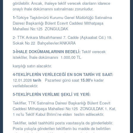
görülebilir. Ancak, ihaleye teklif verecek olanların idarece
onaylı ihale dokümanını satınalması zorunludur.
1-
Türkiye Taşkömürü Kurumu Genel Müdürlüğü Satınalma
Dairesi Başkanlığı
Bülent Ecevit Caddesi Mithatpaşa
Mahallesi No:125 ZONGULDAK
2- TTK Ankara Misafirhanesi 7. Cadde (Aşkaabat Cd.) 19.
Sokak No 22 Bahçelievler/ANKARA
3-İHALE DOKÜMANLARININ BEDELİ:
Teklif verecek
istekliler, İhale dokümanını 1.000,00 TL
karşılığı satın alacaktır.
4-TEKLİFLERİN VERİLECEĞİ EN SON TARİH VE SAAT:
12.01.2026
tarih
Pazartesi günü saat
15.00
'
e kadar
verilebilecektir.
5-TEKLİFLERİN VERİLME ŞEKLİ VE YERİ:
Teklifler, TTK Satınalma Dairesi Başkanlığı Bülent Ecevit
Caddesi Mithatpaşa Mahallesi No:125 ZONGULDAK 1. Kat,
1 no’lu Teklif Kabul Birimi’ne elden teslim edilecektir.
Teklifler, iadeli taahhütlü posta vasıtasıyla da gönderilebilir.
Posta yoluyla gönderilen tekliflerin bu madde de belirtilen