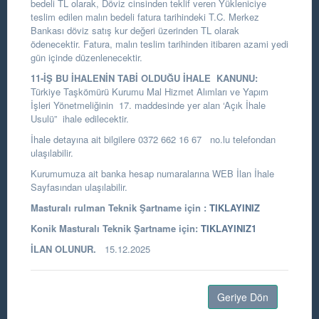
bedeli TL olarak, Döviz cinsinden teklif veren Yükleniciye
teslim edilen malın bedeli fatura tarihindeki T.C. Merkez
Bankası döviz satış kur değeri üzerinden TL olarak
ödenecektir.
Fatura, malın teslim tarihinden itibaren azami yedi
gün içinde düzenlenecektir.
11-İŞ BU İHALENİN TABİ OLDUĞU İHALE KANUNU:
Türkiye Taşkömürü Kurumu Mal Hizmet Alımları ve Yapım
İşleri Yönetmeliğinin 17. maddesinde yer alan ‘Açık İhale
Usulü” ihale edilecektir.
İhale detayına ait bilgilere 0372 662 16 67 no.lu telefondan
ulaşılabilir.
Kurumumuza ait banka hesap numaralarına WEB İlan İhale
Sayfasından ulaşılabilir.
Masturalı rulman Teknik Şartname için :
TIKLAYINIZ
Konik Masturalı Teknik Şartname için:
TIKLAYINIZ1
İLAN OLUNUR.
15.12.2025
Geriye Dön