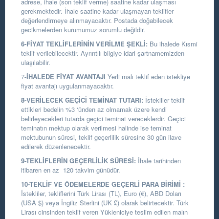
adrese, ihale (son teklif verme) saatine kadar ulaşması
gerekmektedir. İhale saatine kadar ulaşmayan teklifler
değerlendirmeye alınmayacaktır. Postada doğabilecek
gecikmelerden kurumumuz sorumlu değildir.
6-FİYAT TEKLİFLERİNİN VERİLME ŞEKLİ:
Bu ihalede Kısmi
teklif verilebilecektir. Ayrıntılı bilgiye idari şartnamemizden
ulaşılabilir.
7
-İHALEDE FİYAT AVANTAJI
Yerli malı teklif eden istekliye
fiyat avantajı uygulanmayacaktır.
8-VERİLECEK GEÇİCİ TEMİNAT TUTARI:
İstekliler teklif
ettikleri bedelin %3 ‘ünden az olmamak üzere kendi
belirleyecekleri tutarda geçici teminat vereceklerdir. Geçici
teminatın mektup olarak verilmesi halinde ise teminat
mektubunun süresi, teklif geçerlilik süresine 30 gün ilave
edilerek düzenlenecektir.
9-TEKLİFLERİN GEÇERLİLİK SÜRESİ:
İhale tarihinden
itibaren en az 120 takvim günüdür.
10-TEKLİF VE ÖDEMELERDE GEÇERLİ PARA BİRİMİ
:
İstekliler, tekliflerini Türk Lirası (TL), Euro (€), ABD Doları
(USA $) veya İngiliz Sterlini (UK £) olarak belirtecektir. Türk
Lirası cinsinden teklif veren Yükleniciye teslim edilen malın