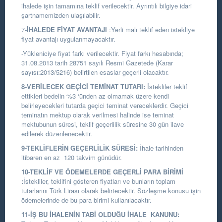
ihalede işin tamamına teklif verilecektir. Ayrıntılı bilgiye idari
şartnamemizden ulaşılabilir.
7
-İHALEDE FİYAT AVANTAJI
:Yerli malı teklif eden istekliye
fiyat avantajı uygulanmayacaktır.
-Yükleniciye fiyat farkı verilecektir. Fiyat farkı hesabında;
31.08.2013 tarih 28751 sayılı Resmi Gazetede (Karar
sayısı:2013/5216) belirtilen esaslar geçerli olacaktır.
8-VERİLECEK GEÇİCİ TEMİNAT TUTARI:
İstekliler teklif
ettikleri bedelin %3 ‘ünden az olmamak üzere kendi
belirleyecekleri tutarda geçici teminat vereceklerdir. Geçici
teminatın mektup olarak verilmesi halinde ise teminat
mektubunun süresi, teklif geçerlilik süresine 30 gün ilave
edilerek düzenlenecektir.
9-TEKLİFLERİN GEÇERLİLİK SÜRESİ:
İhale tarihinden
itibaren en az 120 takvim günüdür.
10-TEKLİF VE ÖDEMELERDE GEÇERLİ PARA BİRİMİ
:
İstekliler, teklifini gösteren fiyatları ve bunların toplam
tutarlarını Türk Lirası olarak belirtecektir. Sözleşme konusu işin
ödemelerinde de bu para birimi kullanılacaktır.
11-İŞ BU İHALENİN TABİ OLDUĞU İHALE KANUNU: