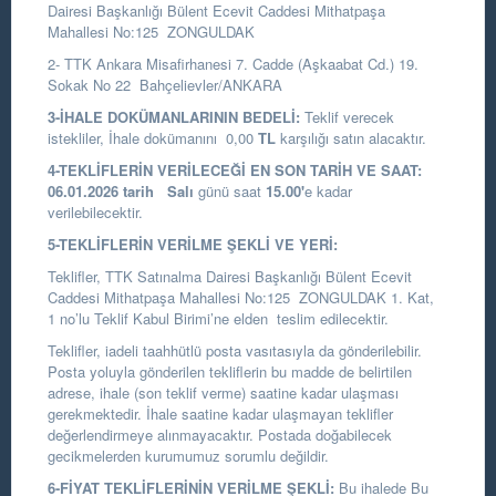
Dairesi Başkanlığı
Bülent Ecevit Caddesi Mithatpaşa
Mahallesi No:125 ZONGULDAK
2- TTK Ankara Misafirhanesi 7. Cadde (Aşkaabat Cd.) 19.
Sokak No 22 Bahçelievler/ANKARA
3-İHALE DOKÜMANLARININ BEDELİ:
Teklif verecek
istekliler, İhale dokümanını 0,00
TL
karşılığı satın alacaktır.
4-TEKLİFLERİN VERİLECEĞİ EN SON TARİH VE SAAT:
06.01.2026
tarih
Salı
günü saat
15.00
'
e kadar
verilebilecektir.
5-TEKLİFLERİN VERİLME ŞEKLİ VE YERİ:
Teklifler, TTK Satınalma Dairesi Başkanlığı Bülent Ecevit
Caddesi Mithatpaşa Mahallesi No:125 ZONGULDAK 1. Kat,
1 no’lu Teklif Kabul Birimi’ne elden teslim edilecektir.
Teklifler, iadeli taahhütlü posta vasıtasıyla da gönderilebilir.
Posta yoluyla gönderilen tekliflerin bu madde de belirtilen
adrese, ihale (son teklif verme) saatine kadar ulaşması
gerekmektedir. İhale saatine kadar ulaşmayan teklifler
değerlendirmeye alınmayacaktır. Postada doğabilecek
gecikmelerden kurumumuz sorumlu değildir.
6-FİYAT TEKLİFLERİNİN VERİLME ŞEKLİ:
Bu ihalede Bu