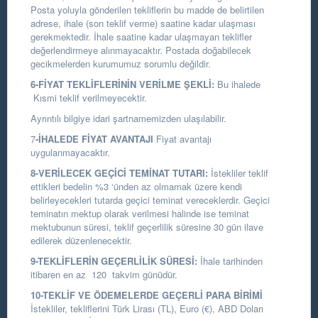
Posta yoluyla gönderilen tekliflerin bu madde de belirtilen
adrese, ihale (son teklif verme) saatine kadar ulaşması
gerekmektedir. İhale saatine kadar ulaşmayan teklifler
değerlendirmeye alınmayacaktır. Postada doğabilecek
gecikmelerden kurumumuz sorumlu değildir.
6-FİYAT TEKLİFLERİNİN VERİLME ŞEKLİ:
Bu ihalede
Kısmi teklif verilmeyecektir.
Ayrıntılı bilgiye idari şartnamemizden ulaşılabilir.
7
-İHALEDE FİYAT AVANTAJI
Fiyat avantajı
uygulanmayacaktır.
8-VERİLECEK GEÇİCİ TEMİNAT TUTARI:
İstekliler teklif
ettikleri bedelin %3 ‘ünden az olmamak üzere kendi
belirleyecekleri tutarda geçici teminat vereceklerdir. Geçici
teminatın mektup olarak verilmesi halinde ise teminat
mektubunun süresi, teklif geçerlilik süresine 30 gün ilave
edilerek düzenlenecektir.
9-TEKLİFLERİN GEÇERLİLİK SÜRESİ:
İhale tarihinden
itibaren en az 120 takvim günüdür.
10-TEKLİF VE ÖDEMELERDE GEÇERLİ PARA BİRİMİ
İstekliler, tekliflerini Türk Lirası (TL), Euro (€), ABD Doları