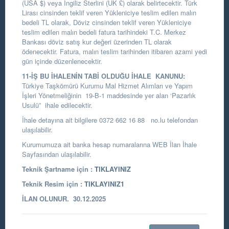
(USA $) veya İngiliz Sterlini (UK £) olarak belirtecektir. Türk
Lirası cinsinden teklif veren Yükleniciye teslim edilen malın
bedeli TL olarak, Döviz cinsinden teklif veren Yükleniciye
teslim edilen malın bedeli fatura tarihindeki T.C. Merkez
Bankası döviz satış kur değeri üzerinden TL olarak
ödenecektir. Fatura, malın teslim tarihinden itibaren azami yedi
gün içinde düzenlenecektir.
11-İŞ BU İHALENİN TABİ OLDUĞU İHALE KANUNU:
Türkiye Taşkömürü Kurumu Mal Hizmet Alımları ve Yapım
İşleri Yönetmeliğinin 19-B-1 maddesinde yer alan ‘Pazarlık
Usulü” ihale edilecektir.
İhale detayına ait bilgilere 0372 662 16 88 no.lu telefondan
ulaşılabilir.
Kurumumuza ait banka hesap numaralarına WEB İlan İhale
Sayfasından ulaşılabilir.
Teknik Şartname için :
TIKLAYINIZ
Teknik Resim için :
TIKLAYINIZ1
İLAN OLUNUR. 30.12.2025