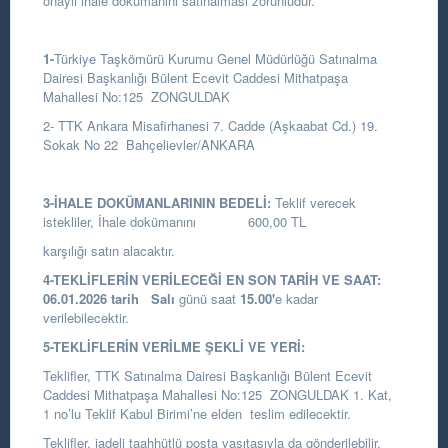
onaylı ihale dokümanını satınalması zorunludur.
1-
Türkiye Taşkömürü Kurumu Genel Müdürlüğü Satınalma
Dairesi Başkanlığı
Bülent Ecevit Caddesi Mithatpaşa
Mahallesi No:125 ZONGULDAK
2- TTK Ankara Misafirhanesi 7. Cadde (Aşkaabat Cd.) 19.
Sokak No 22 Bahçelievler/ANKARA
3-İHALE DOKÜMANLARININ BEDELİ:
Teklif verecek
istekliler, İhale dokümanını 600,00 TL
karşılığı satın alacaktır.
4-TEKLİFLERİN VERİLECEĞİ EN SON TARİH VE SAAT:
06.01.2026
tarih
Salı
günü saat
15.00
'
e kadar
verilebilecektir.
5-TEKLİFLERİN VERİLME ŞEKLİ VE YERİ:
Teklifler, TTK Satınalma Dairesi Başkanlığı Bülent Ecevit
Caddesi Mithatpaşa Mahallesi No:125 ZONGULDAK 1. Kat,
1 no’lu Teklif Kabul Birimi’ne elden teslim edilecektir.
Teklifler, iadeli taahhütlü posta vasıtasıyla da gönderilebilir.