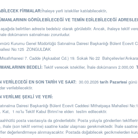
ABİLECEK FİRMALAR:
İhaleye yerli istekliler katılabilecektir
.
KÜMANLARININ GÖRÜLEBİLECEĞİ VE TEMİN EDİLEBİLECEĞİ ADRESLE
şağıda belirtilen adreste bedelsiz olarak görülebilir. Ancak, ihaleye teklif ver
ihale dokümanını satınalması zorunludur.
ömürü Kurumu Genel Müdürlüğü Satınalma Dairesi Başkanlığı
Bülent Ecevit C
hallesi No:125 ZONGULDAK
Misafirhanesi 7. Cadde (Aşkaabat Cd.) 19. Sokak No 22 Bahçelievler/Ankar
ÜMANLARININ BEDELİ:
Teklif verecek istekliler, İhale dokümanını 2.000,00
N VERİLECEĞİ EN SON TARİH VE SAAT:
30.03.2026
tarih Pazartesi
günü
ar verilebilecektir.
N VERİLME ŞEKLİ VE YERİ:
Satınalma Dairesi Başkanlığı Bülent Ecevit Caddesi Mithatpaşa Mahallesi No:
t, 1 no’lu Teklif Kabul Birimi’ne elden teslim edilecektir.
i taahhütlü posta vasıtasıyla da gönderilebilir. Posta yoluyla gönderilen teklifle
se, ihale (son teklif verme) saatine kadar ulaşması gerekmektedir. İhale saatine
ifler değerlendirmeye alınmayacaktır. Postada doğabilecek gecikmelerden k
.