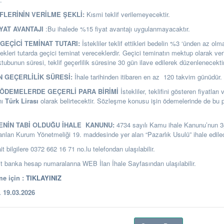
İFLERİNİN VERİLME ŞEKLİ:
Kısmi teklif verilemeyecektir.
YAT AVANTAJI
:Bu ihalede %15 fiyat avantajı uygulanmayacaktır.
GEÇİCİ TEMİNAT TUTARI:
İstekliler teklif ettikleri bedelin %3 ‘ünden az o
ekleri tutarda geçici teminat vereceklerdir. Geçici teminatın mektup olarak ver
ubunun süresi, teklif geçerlilik süresine 30 gün ilave edilerek düzenlenecektir
N GEÇERLİLİK SÜRESİ:
İhale tarihinden itibaren en az 120 takvim günüdür.
E ÖDEMELERDE GEÇERLİ PARA BİRİMİ
İstekliler, teklifini gösteren fiyatları
nı
Türk Lirası
olarak belirtecektir. Sözleşme konusu işin ödemelerinde de bu p
LENİN TABİ OLDUĞU İHALE KANUNU:
4734 sayılı Kamu ihale Kanunu’nun 
arılan Kurum Yönetmeliği 19. maddesinde yer alan “Pazarlık Usulü” ihale edilec
it bilgilere 0372 662 16 71 no.lu telefondan ulaşılabilir.
banka hesap numaralarına WEB İlan İhale Sayfasından ulaşılabilir.
e için :
TIKLAYINIZ
19.03.2026