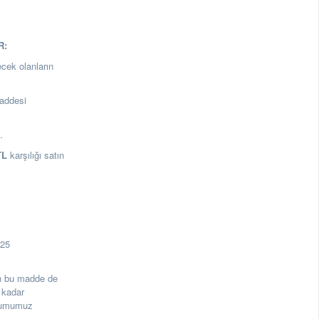
R:
ecek olanların
addesi
a.
TL
karşılığı satın
125
rin bu madde de
 kadar
urumumuz