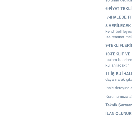
6-FİYAT TEKL
7
-İHALEDE Fİ
8-VERİLECEK 
kendi belirleyec
ise teminat mekt
9-TEKLİFLERİ
10-TEKLİF V
toplam tutarları
kullanılacaktır.
11-İŞ BU İHA
dayanılarak çık
İhale detayına a
Kurumumuza ait 
Teknik Şartnam
İLAN OLUNUR. 