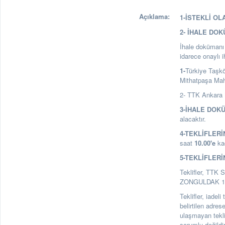
Açıklama:
1-İSTEKLİ OL
2- İHALE DO
İhale dokümanı a
idarece onaylı 
1-
Türkiye Taşk
Mithatpaşa Ma
2- TTK Ankara 
3-İHALE DOK
alacaktır.
4-TEKLİFLERİ
saat
10.00
'e
kad
5-TEKLİFLERİ
Teklifler, TTK 
ZONGULDAK 1. Ka
Teklifler, iadel
belirtilen adre
ulaşmayan tekl
sorumlu değildir