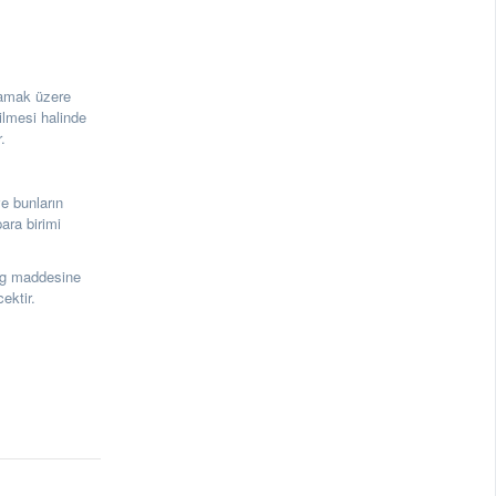
lmamak üzere
ilmesi halinde
.
 ve bunların
ara birimi
3g maddesine
ektir.