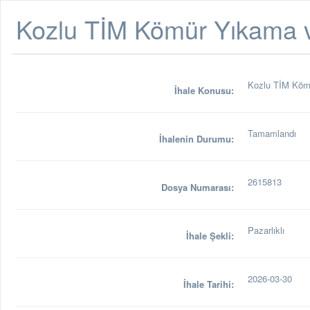
Kozlu TİM Kömür Yıkama ve
Kozlu TİM Kömü
İhale Konusu:
Tamamlandı
İhalenin Durumu:
2615813
Dosya Numarası:
Pazarlıklı
İhale Şekli:
2026-03-30
İhale Tarihi: