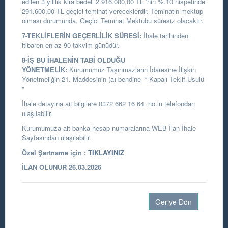
edilen 3 yılllık kira bedeli 2.916.000,00 TL ’nin %.10 nispetinde
291.600,00 TL geçici teminat vereceklerdir. Teminatın mektup
olması durumunda, Geçici Teminat Mektubu süresiz olacaktır.
7-TEKLİFLERİN GEÇERLİLİK SÜRESİ:
İhale tarihinden
itibaren en az 90 takvim günüdür.
8-İŞ BU İHALENİN TABİ OLDUĞU
YÖNETMELİK:
Kurumumuz Taşınmazların İdaresine İlişkin
Yönetmeliğin 21. Maddesinin (a) bendine “ Kapalı Teklif Usulü
”
İhale detayına ait bilgilere 0372 662 16 64 no.lu telefondan
ulaşılabilir.
Kurumumuza ait banka hesap numaralarına WEB İlan İhale
Sayfasından ulaşılabilir.
Özel Şartname için :
TIKLAYINIZ
İLAN OLUNUR 26.03.2026
Geriye Dön