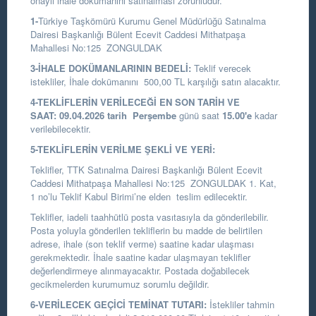
onaylı ihale dokümanını satınalması zorunludur.
1-
Türkiye Taşkömürü Kurumu Genel Müdürlüğü Satınalma
Dairesi Başkanlığı
Bülent Ecevit Caddesi Mithatpaşa
Mahallesi No:125 ZONGULDAK
3-İHALE DOKÜMANLARININ BEDELİ:
Teklif verecek
istekliler, İhale dokümanını 500,00 TL karşılığı satın alacaktır.
4-TEKLİFLERİN VERİLECEĞİ EN SON TARİH VE
SAAT:
09.04.2026
tarih Perşembe
günü saat
15.00
'e
kadar
verilebilecektir.
5-TEKLİFLERİN VERİLME ŞEKLİ VE YERİ:
Teklifler, TTK Satınalma Dairesi Başkanlığı Bülent Ecevit
Caddesi Mithatpaşa Mahallesi No:125 ZONGULDAK 1. Kat,
1 no’lu Teklif Kabul Birimi’ne elden teslim edilecektir.
Teklifler, iadeli taahhütlü posta vasıtasıyla da gönderilebilir.
Posta yoluyla gönderilen tekliflerin bu madde de belirtilen
adrese, ihale (son teklif verme) saatine kadar ulaşması
gerekmektedir. İhale saatine kadar ulaşmayan teklifler
değerlendirmeye alınmayacaktır. Postada doğabilecek
gecikmelerden kurumumuz sorumlu değildir.
6-VERİLECEK GEÇİCİ TEMİNAT TUTARI:
İstekliler tahmin