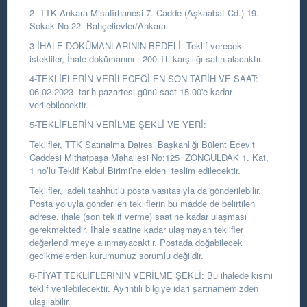
2- TTK Ankara Misafirhanesi 7. Cadde (Aşkaabat Cd.) 19.
Sokak No 22 Bahçelievler/Ankara.
3-İHALE DOKÜMANLARININ BEDELİ: Teklif verecek
istekliler, İhale dokümanını 200 TL karşılığı satın alacaktır.
4-TEKLİFLERİN VERİLECEĞİ EN SON TARİH VE SAAT:
06.02.2023 tarih pazartesi günü saat 15.00'e kadar
verilebilecektir.
5-TEKLİFLERİN VERİLME ŞEKLİ VE YERİ:
Teklifler, TTK Satınalma Dairesi Başkanlığı Bülent Ecevit
Caddesi Mithatpaşa Mahallesi No:125 ZONGULDAK 1. Kat,
1 no’lu Teklif Kabul Birimi’ne elden teslim edilecektir.
Teklifler, iadeli taahhütlü posta vasıtasıyla da gönderilebilir.
Posta yoluyla gönderilen tekliflerin bu madde de belirtilen
adrese, ihale (son teklif verme) saatine kadar ulaşması
gerekmektedir. İhale saatine kadar ulaşmayan teklifler
değerlendirmeye alınmayacaktır. Postada doğabilecek
gecikmelerden kurumumuz sorumlu değildir.
6-FİYAT TEKLİFLERİNİN VERİLME ŞEKLİ: Bu ihalede kısmi
teklif verilebilecektir. Ayrıntılı bilgiye idari şartnamemizden
ulaşılabilir.