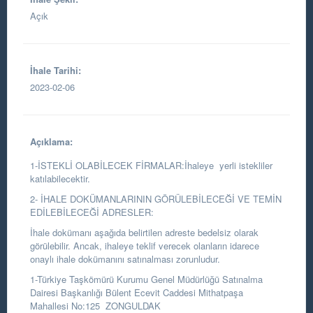
Açık
İhale Tarihi:
2023-02-06
Açıklama:
1-İSTEKLİ OLABİLECEK FİRMALAR:İhaleye yerli istekliler
katılabilecektir.
2- İHALE DOKÜMANLARININ GÖRÜLEBİLECEĞİ VE TEMİN
EDİLEBİLECEĞİ ADRESLER:
İhale dokümanı aşağıda belirtilen adreste bedelsiz olarak
görülebilir. Ancak, ihaleye teklif verecek olanların idarece
onaylı ihale dokümanını satınalması zorunludur.
1-Türkiye Taşkömürü Kurumu Genel Müdürlüğü Satınalma
Dairesi Başkanlığı Bülent Ecevit Caddesi Mithatpaşa
Mahallesi No:125 ZONGULDAK