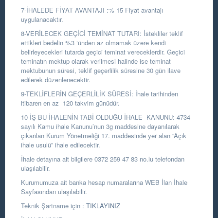
7-İHALEDE FİYAT AVANTAJI :% 15 Fiyat avantajı
uygulanacaktır.
8-VERİLECEK GEÇİCİ TEMİNAT TUTARI: İstekliler teklif
ettikleri bedelin %3 ‘ünden az olmamak üzere kendi
belirleyecekleri tutarda geçici teminat vereceklerdir. Geçici
teminatın mektup olarak verilmesi halinde ise teminat
mektubunun süresi, teklif geçerlilik süresine 30 gün ilave
edilerek düzenlenecektir.
9-TEKLİFLERİN GEÇERLİLİK SÜRESİ: İhale tarihinden
itibaren en az 120 takvim günüdür.
10-İŞ BU İHALENİN TABİ OLDUĞU İHALE KANUNU: 4734
sayılı Kamu ihale Kanunu’nun 3g maddesine dayanılarak
çıkarılan Kurum Yönetmeliği 17. maddesinde yer alan “Açık
ihale usulü” ihale edilecektir.
İhale detayına ait bilgilere 0372 259 47 83 no.lu telefondan
ulaşılabilir.
Kurumumuza ait banka hesap numaralarına WEB İlan İhale
Sayfasından ulaşılabilir.
Teknik Şartname için
: TIKLAYINIZ