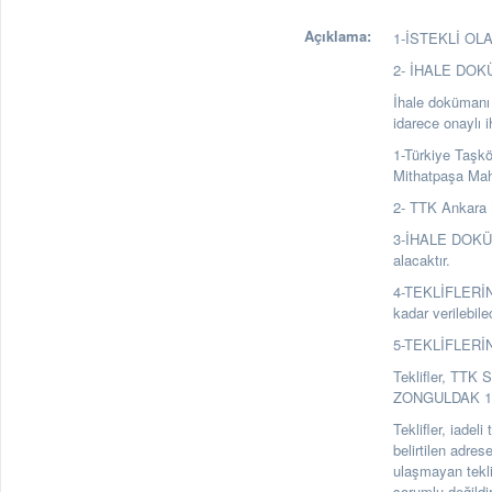
Açıklama:
1-İSTEKLİ OLAB
2- İHALE DO
İhale dokümanı a
idarece onaylı 
1-Türkiye Taşk
Mithatpaşa Ma
2- TTK Ankara 
3-İHALE DOKÜMA
alacaktır.
4-TEKLİFLERİN
kadar verilebile
5-TEKLİFLERİ
Teklifler, TTK 
ZONGULDAK 1. Ka
Teklifler, iadel
belirtilen adre
ulaşmayan tekl
sorumlu değildir