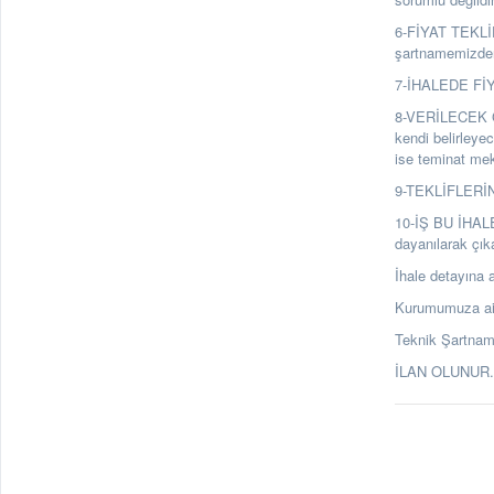
6-FİYAT TEKLİFL
şartnamemizden 
7-İHALEDE FİYA
8-VERİLECEK GE
kendi belirleyec
ise teminat mekt
9-TEKLİFLERİN 
10-İŞ BU İHAL
dayanılarak çık
İhale detayına a
Kurumumuza ait 
Teknik Şartnam
İLAN OLUNUR