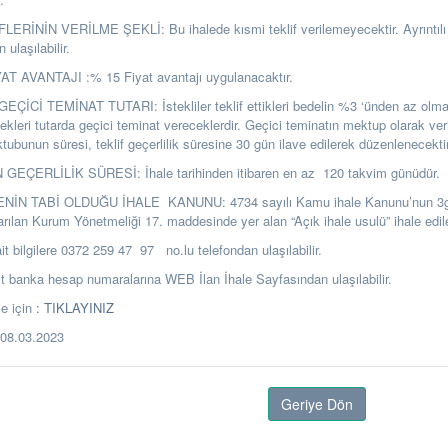
ERİNİN VERİLME ŞEKLİ: Bu ihalede kısmi teklif verilemeyecektir. Ayrıntılı b
ulaşılabilir.
T AVANTAJI :% 15 Fiyat avantajı uygulanacaktır.
ÇİCİ TEMİNAT TUTARI: İstekliler teklif ettikleri bedelin %3 ‘ünden az olm
ekleri tutarda geçici teminat vereceklerdir. Geçici teminatın mektup olarak ver
ubunun süresi, teklif geçerlilik süresine 30 gün ilave edilerek düzenlenecektir
GEÇERLİLİK SÜRESİ: İhale tarihinden itibaren en az 120 takvim günüdür.
ENİN TABİ OLDUĞU İHALE KANUNU: 4734 sayılı Kamu ihale Kanunu’nun 3
arılan Kurum Yönetmeliği 17. maddesinde yer alan “Açık ihale usulü” ihale edile
it bilgilere 0372 259 47 97 no.lu telefondan ulaşılabilir.
banka hesap numaralarına WEB İlan İhale Sayfasından ulaşılabilir.
e için
: TIKLAYINIZ
.08.03.2023
Geriye Dön