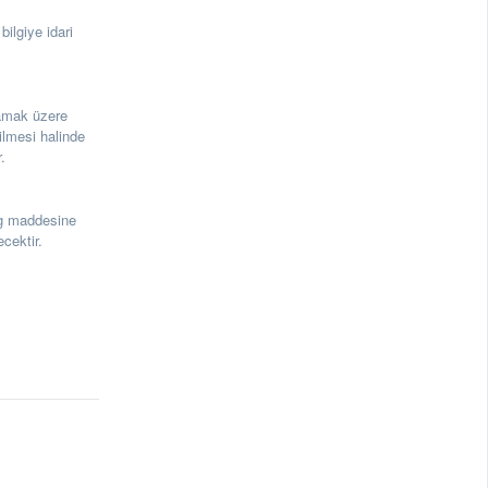
ilgiye idari
amak üzere
ilmesi halinde
.
g maddesine
cektir.