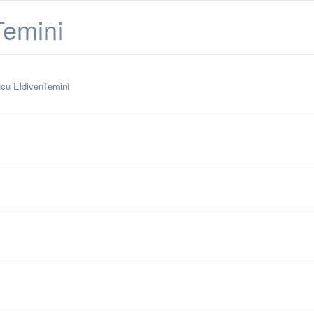
Temini
ucu EldivenTemini