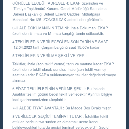
GÖRÜLEBİLECEĞİ ADRESLER: EKAP üzerinden ve
Türkiye Taşkömürü Kurumu Genel Müdürlüğü Satınalma
Dairesi Başkanlığı Bülent Ecevit Caddesi Mithatpaşa
Mahallesi No:125 ZONGULDAK adresinden görülebilir.
3-İHALE DOKÜMANININ TEMİNİ: İhale Dokümanı EKAP
üzerinden E-İmza ve M-İmza karşılığı temin edilecektir.
4-TEKLİFLERİN VERİLECEĞİ EN SON TARİH VE SAAT
12.04.2023 tarih Çarşamba günü saat 15.00'e kadar
5-TEKLİFLERİN VERİLME ŞEKLİ VE YERİ:
Teklifler, ihale (son teklif verme) tarih ve saatine kadar EKAP
üzerinden e-teklif olarak sunulur. İhale (son teklif verme)
saatine kadar EKAP'a yüklenemeyen teklifler değerlendirmeye
alınmaz.
6-FİYAT TEKLİFLERİNİN VERİLME ŞEKLİ: Bu ihalede
Anahtar teslim götürü bedel teklif verilecektir Ayrıntılı bilgiye
idari şartnamemizden ulaşılabilir.
7-İHALEDE FİYAT AVANTAJI : Bu Madde Boş Bırakılmıştır.
8-VERİLECEK GEÇİCİ TEMİNAT TUTARI: İstekliler teklif
ettikleri bedelin %3 ‘ünden az olmamak üzere kendi
belirleyecekleri tutarda geçici teminat vereceklerdir. Geçici