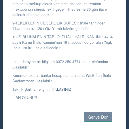
teminatın mektup olarak verilmesi halinde ise teminat
mektubunun süresi, teklif geçerlilik süresine 30 gün ilave
edilerek düzenlenecektir.
9-TEKLİFLERİN GEÇERLİLİK SÜRESİ: İhale tarihinden
itibaren en az 120 (Yüz Yirmi) takvim günüdür.
10-İŞ BU İHALENİN TABİ OLDUĞU İHALE KANUNU: 4734
sayılı Kamu İhale Kanunu’nun 19 maddesinde yer alan ‘Açık
İhale Usulü” ihale edilecektir.
İhale detayına ait bilgilere 0372 259 4774 no.lu telefondan
ulaşılabilir.
Kurumumuza ait banka hesap numaralarına WEB İlan İhale
Sayfamızdan ulaşılabilir.
Teknik Şartname için :
TIKLAYINIZ
İLAN OLUNUR.
Geriye Dön