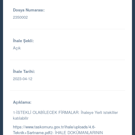
Dosya Numarası:
2350002
İhale Şekli:
Açık
İhale Tarihi:
2023-04-12
Açıklama:
1-İSTEKLİ OLABİLECEK FİRMALAR: İhaleye Yerli istekliler
katılabilir
https://www.taskomuru.gov.tr/ihale/uploads/4.6-
Teknik+Sartname.pdf
2- İHALE DOKÜMANLARININ