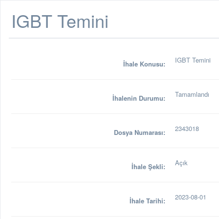
IGBT Temini
IGBT Temini
İhale Konusu:
Tamamlandı
İhalenin Durumu:
2343018
Dosya Numarası:
Açık
İhale Şekli:
2023-08-01
İhale Tarihi: