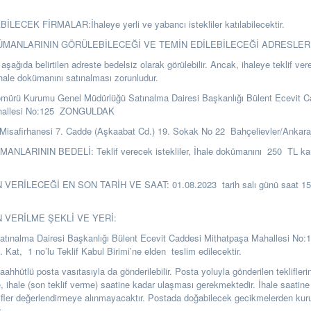
LECEK FİRMALAR:İhaleye yerli ve yabancı istekliler katılabilecektir.
KÜMANLARININ GÖRÜLEBİLECEĞİ VE TEMİN EDİLEBİLECEĞİ ADRESLER
şağıda belirtilen adreste bedelsiz olarak görülebilir. Ancak, ihaleye teklif ver
ihale dokümanını satınalması zorunludur.
ömürü Kurumu Genel Müdürlüğü Satınalma Dairesi Başkanlığı Bülent Ecevit C
hallesi No:125 ZONGULDAK
Misafirhanesi 7. Cadde (Aşkaabat Cd.) 19. Sokak No 22 Bahçelievler/Ankar
NLARININ BEDELİ: Teklif verecek istekliler, İhale dokümanını 250 TL karşı
 VERİLECEĞİ EN SON TARİH VE SAAT: 01.08.2023 tarih salı günü saat 15.
N VERİLME ŞEKLİ VE YERİ:
Satınalma Dairesi Başkanlığı Bülent Ecevit Caddesi Mithatpaşa Mahallesi No:
t, 1 no’lu Teklif Kabul Birimi’ne elden teslim edilecektir.
i taahhütlü posta vasıtasıyla da gönderilebilir. Posta yoluyla gönderilen teklifle
se, ihale (son teklif verme) saatine kadar ulaşması gerekmektedir. İhale saatine
ifler değerlendirmeye alınmayacaktır. Postada doğabilecek gecikmelerden k
.