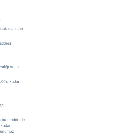
:
ecek olanların
addesi
a.
lığı satın
00'e kadar
125
rin bu madde de
 kadar
urumumuz