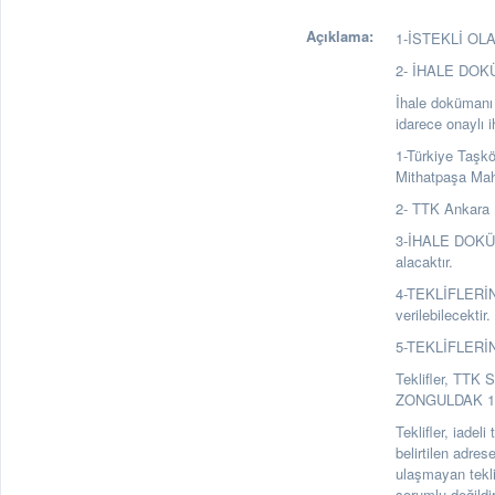
Açıklama:
1-İSTEKLİ OLABİ
2- İHALE DO
İhale dokümanı a
idarece onaylı 
1-Türkiye Taşk
Mithatpaşa Ma
2- TTK Ankara 
3-İHALE DOKÜMA
alacaktır.
4-TEKLİFLERİN
verilebilecektir.
5-TEKLİFLERİ
Teklifler, TTK 
ZONGULDAK 1. Ka
Teklifler, iadel
belirtilen adre
ulaşmayan tekl
sorumlu değildir