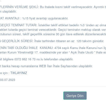
ERİNİN VERİLME ŞEKLİ: Bu ihalede kısmi teklif verilmeyecektir. Ayrıntılı bi
ulaşılabilir.
T AVANTAJI : %15 fiyat avantajı uygulanacaktır.
ÇİCİ TEMİNAT TUTARI: İstekliler teklif ettikleri bedelin %3 ‘ünden az olm
ekleri tutarda geçici teminat vereceklerdir. Geçici teminatın mektup olarak ver
ubunun süresi, teklif geçerlilik süresine 30 gün ilave edilerek düzenlenecektir
GEÇERLİLİK SÜRESİ: İhale tarihinden itibaren en az 120 takvim günüdür.
ENİN TABİ OLDUĞU İHALE KANUNU: 4734 sayılı Kamu ihale Kanunu’nun 3
arılan Kurum Yönetmeliği 17. maddesinde yer alan “ Açık İhale Usulü ” ihale edi
it bilgilere 0372 662 16 73 no.lu telefondan ulaşılabilir.
banka hesap numaralarına WEB İlan İhale Sayfasından ulaşılabilir.
 için :
TIKLAYINIZ
R.03.07.2023
Geriye Dön