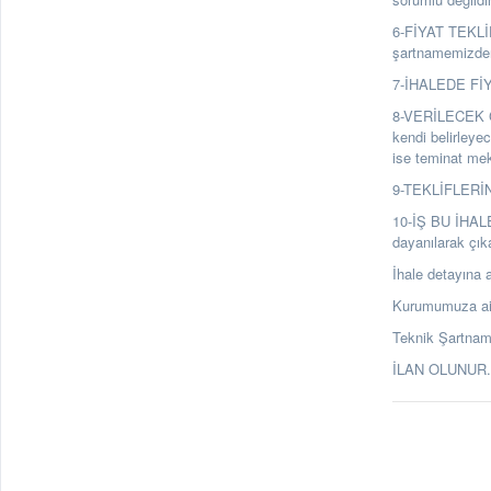
6-FİYAT TEKLİFL
şartnamemizden 
7-İHALEDE FİYA
8-VERİLECEK GE
kendi belirleyec
ise teminat mekt
9-TEKLİFLERİN 
10-İŞ BU İHAL
dayanılarak çık
İhale detayına a
Kurumumuza ait 
Teknik Şartname
İLAN OLUNU