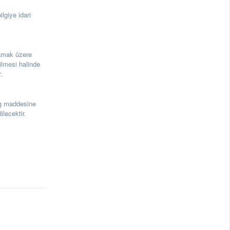
lgiye idari
amak üzere
ilmesi halinde
.
g maddesine
lecektir.