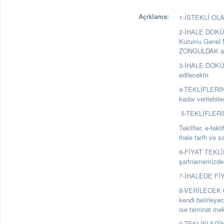
Açıklama:
1-İSTEKLİ OLAB
2-İHALE DOKÜ
Kurumu Genel M
ZONGULDAK adre
3-İHALE DOKÜM
edilecektir.
4-TEKLİFLERİN
kadar verilebile
5-TEKLİFLERİ
Teklifler, e-tek
ihale tarih ve 
6-FİYAT TEKLİFL
şartnamemizden 
7-İHALEDE FİYA
8-VERİLECEK GE
kendi belirleyec
ise teminat mekt
9-TEKLİFLERİN 