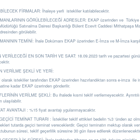
İLECEK FİRMALAR: İhaleye yerli istekliler katılabilecektir.
MANLARININ GÖRÜLEBİLECEĞİ ADRESLER: EKAP üzerinden ve Türkiye 
üdürlüğü Satınalma Dairesi Başkanlığı Bülent Ecevit Caddesi Mithatpaşa M
sinden görülebilir.
ANININ TEMİNİ: İhale Dokümanı EKAP üzerinden E-İmza ve M-İmza karşılı
 VERİLECEĞİ EN SON TARİH VE SAAT: 18.09.2023 tarih ve pazartesi günü 
cektir.
N VERİLME ŞEKLİ VE YERİ:
lif olarak istekliler tarafından EKAP üzerinden hazırlandıktan sonra e-imza ile
saatine kadar EKAP üzerinden gönderilir.
ERİNİN VERİLME ŞEKLİ: Bu ihalede kısmi teklif verilemeyecektir. Ayrıntılı b
ulaşılabilir.
T AVANTAJI : %15 fiyat avantajı ygulanmayacaktır.
ÇİCİ TEMİNAT TURARI : İstekliler teklif ettikleri bedelin %3 ‘ünden az ol
ekleri tutarda geçici teminat vereceklerdir. Geçici teminatın mektup olarak ver
ubunun süresi, teklif geçerlilik süresine 30 gün ilave edilerek düzenlenecektir
GEÇERLİLİK SÜRESİ: İhale tarihinden itibaren en az 120. takvim günüdür.