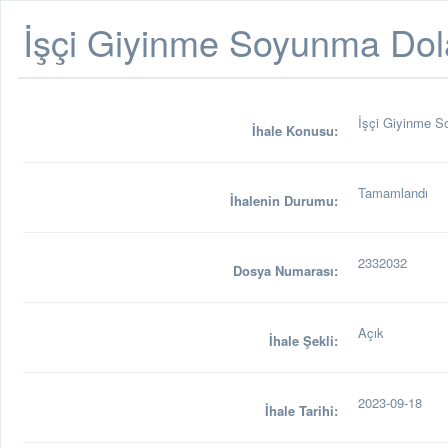
İşçi Giyinme Soyunma Dol
İşçi Giyinme S
İhale Konusu:
Tamamlandı
İhalenin Durumu:
2332032
Dosya Numarası:
Açık
İhale Şekli:
2023-09-18
İhale Tarihi: