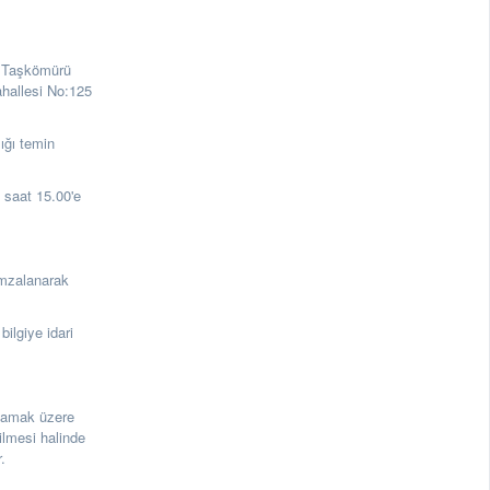
Taşkömürü
ahallesi No:125
ğı temin
saat 15.00'e
 imzalanarak
ilgiye idari
mamak üzere
ilmesi halinde
.