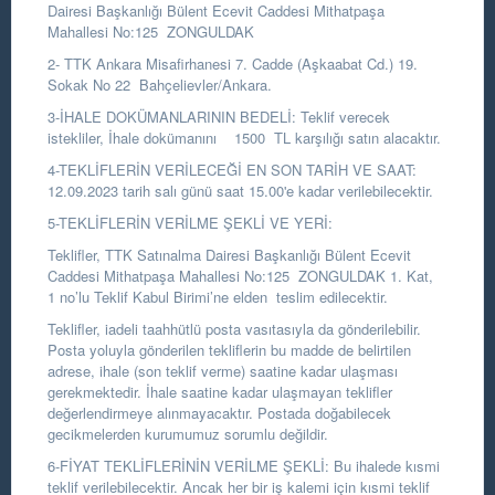
Dairesi Başkanlığı Bülent Ecevit Caddesi Mithatpaşa
Mahallesi No:125 ZONGULDAK
2- TTK Ankara Misafirhanesi 7. Cadde (Aşkaabat Cd.) 19.
Sokak No 22 Bahçelievler/Ankara.
3-İHALE DOKÜMANLARININ BEDELİ: Teklif verecek
istekliler, İhale dokümanını 1500 TL karşılığı satın alacaktır.
4-TEKLİFLERİN VERİLECEĞİ EN SON TARİH VE SAAT:
12.09.2023 tarih salı günü saat 15.00'e kadar verilebilecektir.
5-TEKLİFLERİN VERİLME ŞEKLİ VE YERİ:
Teklifler, TTK Satınalma Dairesi Başkanlığı Bülent Ecevit
Caddesi Mithatpaşa Mahallesi No:125 ZONGULDAK 1. Kat,
1 no’lu Teklif Kabul Birimi’ne elden teslim edilecektir.
Teklifler, iadeli taahhütlü posta vasıtasıyla da gönderilebilir.
Posta yoluyla gönderilen tekliflerin bu madde de belirtilen
adrese, ihale (son teklif verme) saatine kadar ulaşması
gerekmektedir. İhale saatine kadar ulaşmayan teklifler
değerlendirmeye alınmayacaktır. Postada doğabilecek
gecikmelerden kurumumuz sorumlu değildir.
6-FİYAT TEKLİFLERİNİN VERİLME ŞEKLİ: Bu ihalede kısmi
teklif verilebilecektir. Ancak her bir iş kalemi için kısmi teklif