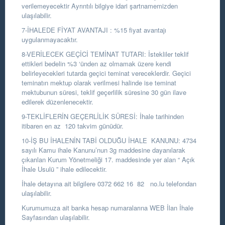
verilemeyecektir Ayrıntılı bilgiye idari şartnamemizden
ulaşılabilir.
7-İHALEDE FİYAT AVANTAJI : %15 fiyat avantajı
uygulanmayacaktır.
8-VERİLECEK GEÇİCİ TEMİNAT TUTARI: İstekliler teklif
ettikleri bedelin %3 ‘ünden az olmamak üzere kendi
belirleyecekleri tutarda geçici teminat vereceklerdir. Geçici
teminatın mektup olarak verilmesi halinde ise teminat
mektubunun süresi, teklif geçerlilik süresine 30 gün ilave
edilerek düzenlenecektir.
9-TEKLİFLERİN GEÇERLİLİK SÜRESİ: İhale tarihinden
itibaren en az 120 takvim günüdür.
10-İŞ BU İHALENİN TABİ OLDUĞU İHALE KANUNU: 4734
sayılı Kamu ihale Kanunu’nun 3g maddesine dayanılarak
çıkarılan Kurum Yönetmeliği 17. maddesinde yer alan “ Açık
İhale Usulü ” ihale edilecektir.
İhale detayına ait bilgilere 0372 662 16 82 no.lu telefondan
ulaşılabilir.
Kurumumuza ait banka hesap numaralarına WEB İlan İhale
Sayfasından ulaşılabilir.