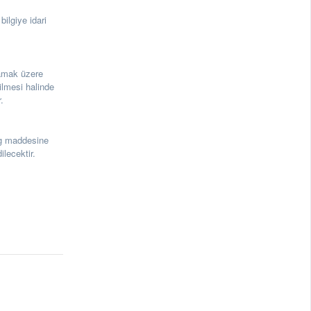
ilgiye idari
amak üzere
ilmesi halinde
.
g maddesine
lecektir.