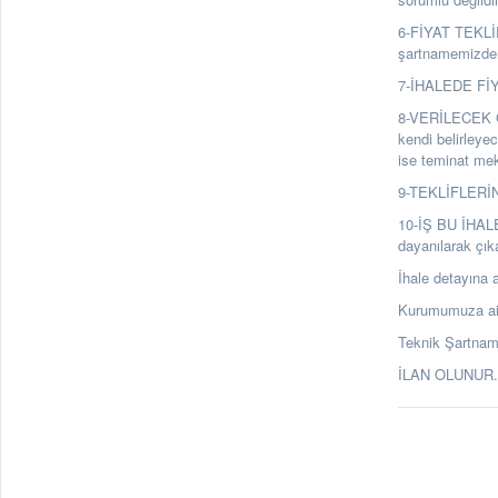
6-FİYAT TEKLİFL
şartnamemizden 
7-İHALEDE FİYA
8-VERİLECEK GE
kendi belirleyec
ise teminat mekt
9-TEKLİFLERİN 
10-İŞ BU İHAL
dayanılarak çık
İhale detayına a
Kurumumuza ait 
Teknik Şartnam
İLAN OLUNUR. 