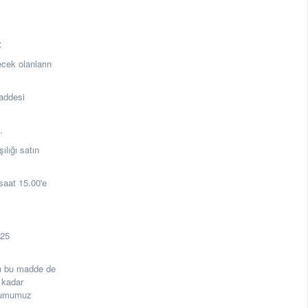
:
ecek olanların
addesi
a.
lığı satın
aat 15.00'e
125
rin bu madde de
 kadar
urumumuz