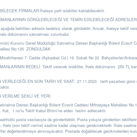
LECEK FİRMALAR:İhaleye yerli istekliler katılabilecektir.
KÜMANLARININ GÖRÜLEBİLECEĞİ VE TEMİN EDİLEBİLECEĞİ ADRESLER
şağıda belirtilen adreste bedelsiz olarak görülebilir. Ancak, ihaleye teklif ver
ihale dokümanını satınalması zorunludur.
ömürü Kurumu Genel Müdürlüğü Satınalma Dairesi Başkanlığı Bülent Ecevit C
hallesi No:125 ZONGULDAK
Misafirhanesi 7. Cadde (Aşkaabat Cd.) 19. Sokak No 22 Bahçelievler/Ankar
NLARININ BEDELİ: Teklif verecek istekliler, İhale dokümanını 250 TL karşı
 VERİLECEĞİ EN SON TARİH VE SAAT: 27.11.2023 tarih pazartesi günü s
cektir.
N VERİLME ŞEKLİ VE YERİ:
Satınalma Dairesi Başkanlığı Bülent Ecevit Caddesi Mithatpaşa Mahallesi No:
t, 1 no’lu Teklif Kabul Birimi’ne elden teslim edilecektir.
i taahhütlü posta vasıtasıyla da gönderilebilir. Posta yoluyla gönderilen teklifle
se, ihale (son teklif verme) saatine kadar ulaşması gerekmektedir. İhale saatine
ifler değerlendirmeye alınmayacaktır. Postada doğabilecek gecikmelerden k
.