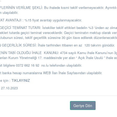
ERİNİN VERİLME ŞEKLİ: Bu ihalede kısmi teklif verilemeyecektir. Ayrıntılı b
ulaşılabilir.
T AVANTAJI : %15 fiyat avantajı uygulanmayacaktır.
ÇİCİ TEMİNAT TUTARI: İstekliler teklif ettikleri bedelin %3 ‘ünden az olm
ekleri tutarda geçici teminat vereceklerdir. Geçici teminatın mektup olarak ver
ubunun süresi, teklif geçerlilik süresine 30 gün ilave edilerek düzenlenecektir
GEÇERLİLİK SÜRESİ: İhale tarihinden itibaren en az 120 takvim günüdür.
ENİN TABİ OLDUĞU İHALE KANUNU: 4734 sayılı Kamu ihale Kanunu’nun 3
arılan Kurum Yönetmeliği 17. maddesinde yer alan “ Açık İhale Usulü ” ihale edi
it bilgilere 0372 662 16 92 no.lu telefondan ulaşılabilir.
banka hesap numaralarına WEB İlan İhale Sayfasından ulaşılabilir.
e için
: TIKLAYINIZ
27.10.2023
Geriye Dön