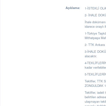
Açıklama:
1-İSTEKLİ OLABİ
2- İHALE DO
İhale dokümanı a
idarece onaylı 
1-Türkiye Taşk
Mithatpaşa Ma
2- TTK Ankara 
3-İHALE DOKÜMA
alacaktır.
4-TEKLİFLERİN
kadar verilebile
5-TEKLİFLERİ
Teklifler, TTK 
ZONGULDAK 1. Ka
Teklifler, iadel
belirtilen adre
ulaşmayan tekl
sorumlu değildir