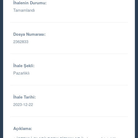
İhalenin Durumu:
Tamamlandı
Dosya Numarası:
2362833
İhale Şekli:
Pazarlıklı
İhale Tarihi:
2023-12-22
Açıklama: