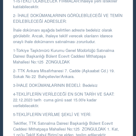
1-İSTEKLİ OLABİLECEK FİRMALAR:İhaleye yerli istekliler
katılabilecektir.
2- İHALE DOKÜMANLARININ GÖRÜLEBİLECEĞİ VE TEMİN
EDİLEBİLECEĞİ ADRESLER:
İhale dokümanı aşağıda belirtilen adreste bedelsiz olarak
görülebilir. Ancak, ihaleye teklif verecek olanların idarece
onaylı ihale dokümanını satınalması zorunludur.
1-Türkiye Taşkömürü Kurumu Genel Müdürlüğü Satınalma
Dairesi Başkanlığı Bülent Ecevit Caddesi Mithatpaşa
Mahallesi No:125 ZONGULDAK
2- TTK Ankara Misafirhanesi 7. Cadde (Aşkaabat Cd.) 19.
Sokak No 22 Bahçelievler/Ankara.
3-İHALE DOKÜMANLARININ BEDELİ: Bedelsiz
4-TEKLİFLERİN VERİLECEĞİ EN SON TARİH VE SAAT:
22.12.2023 tarih cuma günü saat 15.00'e kadar
verilebilecektir.
5-TEKLİFLERİN VERİLME ŞEKLİ VE YERİ:
Teklifler, TTK Satınalma Dairesi Başkanlığı Bülent Ecevit
Caddesi Mithatpaşa Mahallesi No:125 ZONGULDAK 1. Kat,
1 no’lu Teklif Kabul Birimi’ne elden teslim edilecektir.