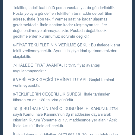
Teklifler, iadeli taahhütlü posta vasıtasıyla da gönderilebilir.
Posta yoluyla gönderilen tekliflerin bu madde de belirtilen
adrese, ihale (son teklif verme) saatine kadar ulaşması
gerekmektedir. İhale saatine kadar ulaşmayan teklifler
değerlendirmeye alınmayacaktır. Postada doğabilecek
gecikmelerden kurumumuz sorumlu değildir.
6-FİYAT TEKLİFLERİNİN VERİLME ŞEKLİ: Bu ihalede kısmi
teklif verilemeyecektir. Ayrıntılı bilgiye idari şartnamemizden
ulaşılabilir.
7-İHALEDE FİYAT AVANTAJI : %15 fiyat avantajı
uygulanmayacaktır.
8-VERİLECEK GEÇİCİ TEMİNAT TUTARI: Geçici teminat
verilmeyecektir.
9-TEKLİFLERİN GEÇERLİLİK SÜRESİ: İhale tarihinden
itibaren en az 120 takvim günüdür.
10-İŞ BU İHALENİN TABİ OLDUĞU İHALE KANUNU: 4734
sayılı Kamu ihale Kanunu’nun 3g maddesine dayanılarak
çıkarılan Kurum Yönetmeliği 17. maddesinde yer alan “ Açık
İhale Usulü ” ihale edilecektir.
İhale detayına ait bilgilere 0372 662 16 70 no.lu telefondan