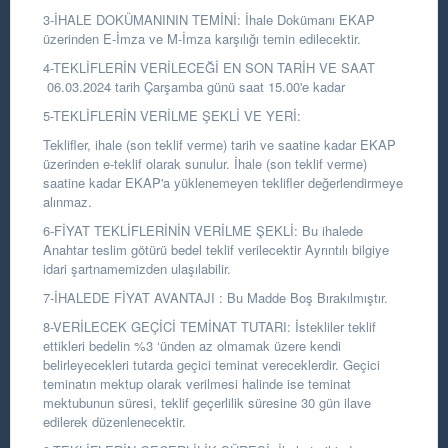
3-İHALE DOKÜMANININ TEMİNİ: İhale Dokümanı EKAP
üzerinden E-İmza ve M-İmza karşılığı temin edilecektir.
4-TEKLİFLERİN VERİLECEĞİ EN SON TARİH VE SAAT
06.03.2024 tarih Çarşamba günü saat 15.00'e kadar
5-TEKLİFLERİN VERİLME ŞEKLİ VE YERİ:
Teklifler, ihale (son teklif verme) tarih ve saatine kadar EKAP
üzerinden e-teklif olarak sunulur. İhale (son teklif verme)
saatine kadar EKAP'a yüklenemeyen teklifler değerlendirmeye
alınmaz.
6-FİYAT TEKLİFLERİNİN VERİLME ŞEKLİ: Bu ihalede
Anahtar teslim götürü bedel teklif verilecektir Ayrıntılı bilgiye
idari şartnamemizden ulaşılabilir.
7-İHALEDE FİYAT AVANTAJI : Bu Madde Boş Bırakılmıştır.
8-VERİLECEK GEÇİCİ TEMİNAT TUTARI: İstekliler teklif
ettikleri bedelin %3 ‘ünden az olmamak üzere kendi
belirleyecekleri tutarda geçici teminat vereceklerdir. Geçici
teminatın mektup olarak verilmesi halinde ise teminat
mektubunun süresi, teklif geçerlilik süresine 30 gün ilave
edilerek düzenlenecektir.