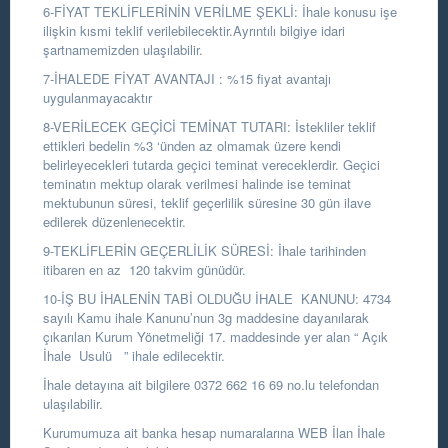
6-FİYAT TEKLİFLERİNİN VERİLME ŞEKLİ: İhale konusu işe
ilişkin kısmi teklif verilebilecektir.Ayrıntılı bilgiye idari
şartnamemizden ulaşılabilir.
7-İHALEDE FİYAT AVANTAJI : %15 fiyat avantajı
uygulanmayacaktır
8-VERİLECEK GEÇİCİ TEMİNAT TUTARI: İstekliler teklif
ettikleri bedelin %3 ‘ünden az olmamak üzere kendi
belirleyecekleri tutarda geçici teminat vereceklerdir. Geçici
teminatın mektup olarak verilmesi halinde ise teminat
mektubunun süresi, teklif geçerlilik süresine 30 gün ilave
edilerek düzenlenecektir.
9-TEKLİFLERİN GEÇERLİLİK SÜRESİ: İhale tarihinden
itibaren en az 120 takvim günüdür.
10-İŞ BU İHALENİN TABİ OLDUĞU İHALE KANUNU: 4734
sayılı Kamu ihale Kanunu’nun 3g maddesine dayanılarak
çıkarılan Kurum Yönetmeliği 17. maddesinde yer alan “ Açık
İhale Usulü ” ihale edilecektir.
İhale detayına ait bilgilere 0372 662 16 69 no.lu telefondan
ulaşılabilir.
Kurumumuza ait banka hesap numaralarına WEB İlan İhale