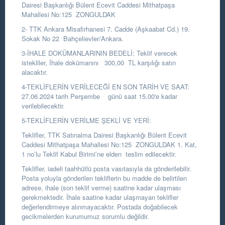
Dairesi Başkanlığı Bülent Ecevit Caddesi Mithatpaşa
Mahallesi No:125 ZONGULDAK
2- TTK Ankara Misafirhanesi 7. Cadde (Aşkaabat Cd.) 19.
Sokak No 22 Bahçelievler/Ankara.
3-İHALE DOKÜMANLARININ BEDELİ: Teklif verecek
istekliler, İhale dokümanını 300,00 TL karşılığı satın
alacaktır.
4-TEKLİFLERİN VERİLECEĞİ EN SON TARİH VE SAAT:
27.06.2024 tarih Perşembe günü saat 15.00'e kadar
verilebilecektir.
5-TEKLİFLERİN VERİLME ŞEKLİ VE YERİ:
Teklifler, TTK Satınalma Dairesi Başkanlığı Bülent Ecevit
Caddesi Mithatpaşa Mahallesi No:125 ZONGULDAK 1. Kat,
1 no’lu Teklif Kabul Birimi’ne elden teslim edilecektir.
Teklifler, iadeli taahhütlü posta vasıtasıyla da gönderilebilir.
Posta yoluyla gönderilen tekliflerin bu madde de belirtilen
adrese, ihale (son teklif verme) saatine kadar ulaşması
gerekmektedir. İhale saatine kadar ulaşmayan teklifler
değerlendirmeye alınmayacaktır. Postada doğabilecek
gecikmelerden kurumumuz sorumlu değildir.