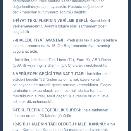
gerekmektedir. İhale saatine kadar ulaşmayan teklifler
değerlendirmeye alınmayacaktır. Postada doğabilecek
gecikmelerden kurumumuz sorumlu değildir.
6-FİYAT TEKLİFLERİNİN VERİLME ŞEKLİ:
Kısmi teklif
verilemeyecektir
. Ayrıntılı bilgiye idari şartnamemizden
ulaşılabilir.
7
-İHALEDE FİYAT AVANTAJI
: -Yerli malı teklif eden istekliye
ihalenin tamamında % 15 (On Beş) oranında fiyat avantajı
uygulanacaktır.
- İstekliler, tekliflerini Türk Lirası (TL), Euro (€), ABD Doları
(USA $) veya İngiliz Sterlini (UK £) olarak verebilecektir.
8-VERİLECEK GEÇİCİ TEMİNAT TUTARI:
İstekliler teklif
ettikleri bedelin %3 ‘ünden az olmamak üzere kendi
belirleyecekleri tutarda geçici teminat vereceklerdir. Geçici
teminatın mektup olarak verilmesi halinde ise teminat
mektubunun süresi, teklif geçerlilik süresine 30 gün ilave
edilerek düzenlenecektir.
9-TEKLİFLERİN GEÇERLİLİK SÜRESİ:
İhale tarihinden
itibaren en az 120 takvim günüdür.
10-İŞ BU İHALENİN TABİ OLDUĞU İHALE KANUNU:
4734
sayılı Kamu ihale Kanunu’nun 3g maddesine dayanılarak