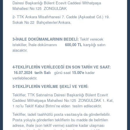
Dairesi Başkanlığı
Bülent Ecevit Caddesi Mithatpaşa
Mahallesi No:125 ZONGULDAK
2- TTK Ankara Misafirhanesi 7. Cadde (Aşkaabat Cd.) 19.
Sokak No 22 Bahçelievler/Ankara.
3-İHALE DOKÜMANLARININ BEDELİ:
Teklif verecek
istekliler, İhale dokümanını
600,00
TL
karşılığı satın
alacaktır.
4-TEKLİFLERİN VERİLECEĞİ EN SON TARİH VE SAAT:
16.07.
2024
tarih Salı
günü saat
15.00
'e
kadar
verilebilecektir.
5-TEKLİFLERİN VERİLME ŞEKLİ VE YERİ:
Teklifler, TTK Satınalma Dairesi Başkanlığı Bülent Ecevit
Caddesi Mithatpaşa Mahallesi No:125 ZONGULDAK 1. Kat,
1 no’lu Teklif Kabul Birimi’ne elden teslim edilecektir.
Teklifler, iadeli taahhütlü posta vasıtasıyla da gönderilebilir.
Posta yoluyla gönderilen tekliflerin bu madde de belirtilen
adrese, ihale (son teklif verme) saatine kadar ulaşması