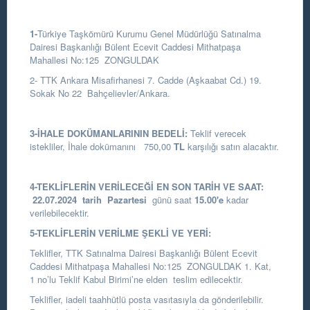
1-
Türkiye Taşkömürü Kurumu Genel Müdürlüğü Satınalma
Dairesi Başkanlığı
Bülent Ecevit Caddesi Mithatpaşa
Mahallesi No:125 ZONGULDAK
2- TTK Ankara Misafirhanesi 7. Cadde (Aşkaabat Cd.) 19.
Sokak No 22 Bahçelievler/Ankara.
3-İHALE DOKÜMANLARININ BEDELİ:
Teklif verecek
istekliler, İhale dokümanını 750,00
TL
karşılığı satın alacaktır.
4-TEKLİFLERİN VERİLECEĞİ EN SON TARİH VE SAAT:
22.07.
2024
tarih Pazartesi
günü saat
15.00
'e
kadar
verilebilecektir.
5-TEKLİFLERİN VERİLME ŞEKLİ VE YERİ:
Teklifler, TTK Satınalma Dairesi Başkanlığı Bülent Ecevit
Caddesi Mithatpaşa Mahallesi No:125 ZONGULDAK 1. Kat,
1 no’lu Teklif Kabul Birimi’ne elden teslim edilecektir.
Teklifler, iadeli taahhütlü posta vasıtasıyla da gönderilebilir.