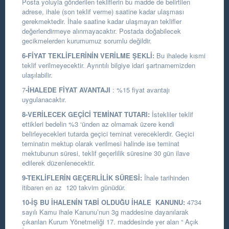
Posta yoluyla gönderilen tekliflerin bu madde de belirtilen
adrese, ihale (son teklif verme) saatine kadar ulaşması
gerekmektedir. İhale saatine kadar ulaşmayan teklifler
değerlendirmeye alınmayacaktır. Postada doğabilecek
gecikmelerden kurumumuz sorumlu değildir.
6-FİYAT TEKLİFLERİNİN VERİLME ŞEKLİ:
Bu ihalede kısmi
teklif verilmeyecektir. Ayrıntılı bilgiye idari şartnamemizden
ulaşılabilir.
7
-İHALEDE FİYAT AVANTAJI
: %15 fiyat avantajı
uygulanacaktır.
8-VERİLECEK GEÇİCİ TEMİNAT TUTARI:
İstekliler teklif
ettikleri bedelin %3 ‘ünden az olmamak üzere kendi
belirleyecekleri tutarda geçici teminat vereceklerdir. Geçici
teminatın mektup olarak verilmesi halinde ise teminat
mektubunun süresi, teklif geçerlilik süresine 30 gün ilave
edilerek düzenlenecektir.
9-TEKLİFLERİN GEÇERLİLİK SÜRESİ:
İhale tarihinden
itibaren en az 120 takvim günüdür.
10-İŞ BU İHALENİN TABİ OLDUĞU İHALE KANUNU:
4734
sayılı Kamu ihale Kanunu’nun 3g maddesine dayanılarak
çıkarılan Kurum Yönetmeliği 17. maddesinde yer alan “ Açık