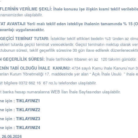
İFLERİNİN VERİLME ŞEKLİ:
İhale konusu işe ilişkin kısmi teklif verilebil
rtnamemizden ulaşılabilir.
YAT AVANTAJI
Yerli malı teklif eden istekliye ihalenin tamamında % 15 (
avantajı uygulanacaktır.
GEÇİCİ TEMİNAT TUTARI:
İstekliler teklif ettikleri bedelin %3 ‘ünden az o
ekleri tutarda geçici teminat vereceklerdir. Geçici teminatın mektup olarak ver
ubunun süresi, teklif geçerlilik süresine 30 gün ilave edilerek düzenlenecektir
N GEÇERLİLİK SÜRESİ:
İhale tarihinden itibaren en az 120 takvim günüdür.
LENİN TABİ OLDUĞU İHALE KANUNU:
4734 sayılı Kamu ihale Kanunu’nun 
arılan Kurum Yönetmeliği 17. maddesinde yer alan “ Açık İhale Usulü ” ihale ed
it bilgilere 0372 662 16 67 no.lu telefondan ulaşılabilir.
banka hesap numaralarına WEB İlan İhale Sayfasından ulaşılabilir.
e için :
TIKLAYINIZ1
e için :
TIKLAYINIZ2
e için :
TIKLAYINIZ3
e için :
TIKLAYINIZ4
26.06.2024