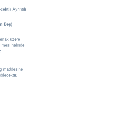
ecektir
Ayrıntılı
On Beş)
lmamak üzere
ilmesi halinde
.
3g maddesine
ilecektir.