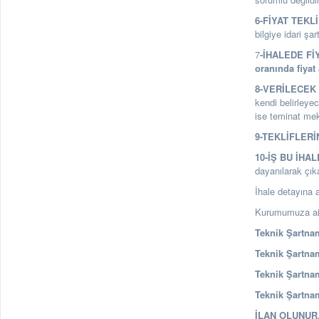
6-FİYAT TEKL
bilgiye idari şa
7
-İHALEDE Fİ
oranında fiyat 
8-VERİLECEK 
kendi belirleyec
ise teminat mekt
9-TEKLİFLERİ
10-İŞ BU İHA
dayanılarak çık
İhale detayına a
Kurumumuza ait 
Teknik Şartnam
Teknik Şartnam
Teknik Şartnam
Teknik Şartnam
İLAN OLUNUR. 