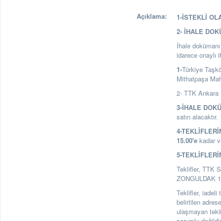
Açıklama:
1-İSTEKLİ OL
2- İHALE DO
İhale dokümanı a
idarece onaylı 
1-
Türkiye Taşk
Mithatpaşa Ma
2- TTK Ankara 
3-İHALE DOK
satın alacaktır.
4-TEKLİFLERİ
15.00
'e
kadar ve
5-TEKLİFLERİ
Teklifler, TTK 
ZONGULDAK 1. Ka
Teklifler, iadel
belirtilen adre
ulaşmayan tekl
sorumlu değildir