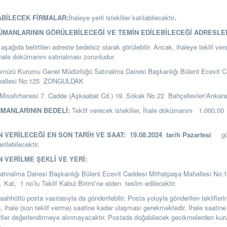
ABİLECEK FİRMALAR:
İhaleye yerli istekliler katılabilecektir
.
KÜMANLARININ GÖRÜLEBİLECEĞİ VE TEMİN EDİLEBİLECEĞİ ADRESLE
şağıda belirtilen adreste bedelsiz olarak görülebilir. Ancak, ihaleye teklif ver
ihale dokümanını satınalması zorunludur.
ömürü Kurumu Genel Müdürlüğü Satınalma Dairesi Başkanlığı
Bülent Ecevit C
hallesi No:125 ZONGULDAK
Misafirhanesi 7. Cadde (Aşkaabat Cd.) 19. Sokak No 22 Bahçelievler/Ankar
ÜMANLARININ BEDELİ:
Teklif verecek istekliler, İhale dokümanını 1.000,0
N VERİLECEĞİ EN SON TARİH VE SAAT:
19.08.
2024
tarih Pazartesi
g
rilebilecektir.
N VERİLME ŞEKLİ VE YERİ:
Satınalma Dairesi Başkanlığı Bülent Ecevit Caddesi Mithatpaşa Mahallesi No:
t, 1 no’lu Teklif Kabul Birimi’ne elden teslim edilecektir.
i taahhütlü posta vasıtasıyla da gönderilebilir. Posta yoluyla gönderilen teklifle
se, ihale (son teklif verme) saatine kadar ulaşması gerekmektedir. İhale saatine
ifler değerlendirmeye alınmayacaktır. Postada doğabilecek gecikmelerden k
.