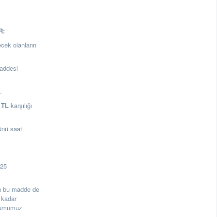
R:
ecek olanların
addesi
a.
0
TL
karşılığı
ünü saat
125
rin bu madde de
 kadar
urumumuz