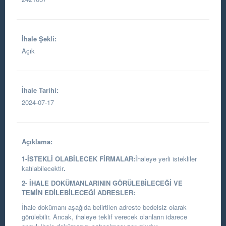
İhale Şekli:
Açık
İhale Tarihi:
2024-07-17
Açıklama:
1-İSTEKLİ OLABİLECEK FİRMALAR:
İhaleye yerli istekliler
katılabilecektir
.
2- İHALE DOKÜMANLARININ GÖRÜLEBİLECEĞİ VE
TEMİN EDİLEBİLECEĞİ ADRESLER:
İhale dokümanı aşağıda belirtilen adreste bedelsiz olarak
görülebilir. Ancak, ihaleye teklif verecek olanların idarece