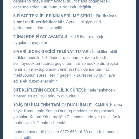
değerlendirmeye alınmayacaktır. Postada doğabilecek
gecikmelerden kurumumuz sorumlu değildir.
6-FİYAT TEKLİFLERİNİN VERİLME ŞEKLİ:
Bu ihalede
kısmi teklif verilebilecektir.
Ayrıntılı bilgiye idari
şartnamemizden ulaşılabilir.
7
-İHALEDE FİYAT AVANTAJI
: %15 fiyat avantajı
uygulanmayacaktır.
8-VERİLECEK GEÇİCİ TEMİNAT TUTARI:
İstekliler teklif
ettikleri bedelin %3 ‘ünden az olmamak üzere kendi
belirleyecekleri tutarda geçici teminat vereceklerdir. Geçici
teminatın mektup olarak verilmesi halinde ise teminat
mektubunun süresi, teklif geçerlilik süresine 30 gün ilave
edilerek düzenlenecektir.
9-TEKLİFLERİN GEÇERLİLİK SÜRESİ:
İhale tarihinden
itibaren en az 120 takvim günüdür.
10-İŞ BU İHALENİN TABİ OLDUĞU İHALE KANUNU:
4734
sayılı Kamu ihale Kanunu’nun 3g maddesine dayanılarak
çıkarılan Kurum Yönetmeliği 17. maddesinde yer alan “ Açık
İhale Usulü ” ihale edilecektir.
İhale detayına ait bilgilere 0372 662 16 89 no.lu telefondan
ulaşılabilir.