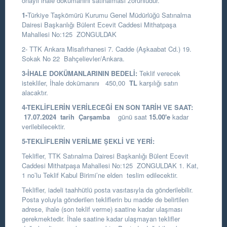
onaylı ihale dokümanını satınalması zorunludur.
1-
Türkiye Taşkömürü Kurumu Genel Müdürlüğü Satınalma
Dairesi Başkanlığı
Bülent Ecevit Caddesi Mithatpaşa
Mahallesi No:125 ZONGULDAK
2- TTK Ankara Misafirhanesi 7. Cadde (Aşkaabat Cd.) 19.
Sokak No 22 Bahçelievler/Ankara.
3-İHALE DOKÜMANLARININ BEDELİ:
Teklif verecek
istekliler, İhale dokümanını 450,00
TL
karşılığı satın
alacaktır.
4-TEKLİFLERİN VERİLECEĞİ EN SON TARİH VE SAAT:
17.07.2024
tarih Çarşamba
günü saat
15.00
'e
kadar
verilebilecektir.
5-TEKLİFLERİN VERİLME ŞEKLİ VE YERİ:
Teklifler, TTK Satınalma Dairesi Başkanlığı Bülent Ecevit
Caddesi Mithatpaşa Mahallesi No:125 ZONGULDAK 1. Kat,
1 no’lu Teklif Kabul Birimi’ne elden teslim edilecektir.
Teklifler, iadeli taahhütlü posta vasıtasıyla da gönderilebilir.
Posta yoluyla gönderilen tekliflerin bu madde de belirtilen
adrese, ihale (son teklif verme) saatine kadar ulaşması
gerekmektedir. İhale saatine kadar ulaşmayan teklifler