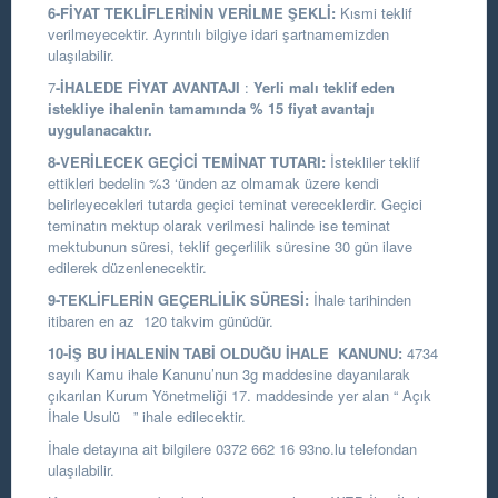
6-FİYAT TEKLİFLERİNİN VERİLME ŞEKLİ:
Kısmi teklif
verilmeyecektir. Ayrıntılı bilgiye idari şartnamemizden
ulaşılabilir.
7
-İHALEDE FİYAT AVANTAJI
:
Yerli malı teklif eden
istekliye ihalenin tamamında % 15 fiyat avantajı
uygulanacaktır.
8-VERİLECEK GEÇİCİ TEMİNAT TUTARI:
İstekliler teklif
ettikleri bedelin %3 ‘ünden az olmamak üzere kendi
belirleyecekleri tutarda geçici teminat vereceklerdir. Geçici
teminatın mektup olarak verilmesi halinde ise teminat
mektubunun süresi, teklif geçerlilik süresine 30 gün ilave
edilerek düzenlenecektir.
9-TEKLİFLERİN GEÇERLİLİK SÜRESİ:
İhale tarihinden
itibaren en az 120 takvim günüdür.
10-İŞ BU İHALENİN TABİ OLDUĞU İHALE KANUNU:
4734
sayılı Kamu ihale Kanunu’nun 3g maddesine dayanılarak
çıkarılan Kurum Yönetmeliği 17. maddesinde yer alan “ Açık
İhale Usulü ” ihale edilecektir.
İhale detayına ait bilgilere 0372 662 16 93no.lu telefondan
ulaşılabilir.