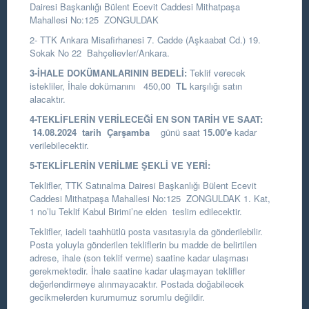
Dairesi Başkanlığı
Bülent Ecevit Caddesi Mithatpaşa
Mahallesi No:125 ZONGULDAK
2- TTK Ankara Misafirhanesi 7. Cadde (Aşkaabat Cd.) 19.
Sokak No 22 Bahçelievler/Ankara.
3-İHALE DOKÜMANLARININ BEDELİ:
Teklif verecek
istekliler, İhale dokümanını 450,00
TL
karşılığı satın
alacaktır.
4-TEKLİFLERİN VERİLECEĞİ EN SON TARİH VE SAAT:
14.08.2024
tarih Çarşamba
günü saat
15.00
'e
kadar
verilebilecektir.
5-TEKLİFLERİN VERİLME ŞEKLİ VE YERİ:
Teklifler, TTK Satınalma Dairesi Başkanlığı Bülent Ecevit
Caddesi Mithatpaşa Mahallesi No:125 ZONGULDAK 1. Kat,
1 no’lu Teklif Kabul Birimi’ne elden teslim edilecektir.
Teklifler, iadeli taahhütlü posta vasıtasıyla da gönderilebilir.
Posta yoluyla gönderilen tekliflerin bu madde de belirtilen
adrese, ihale (son teklif verme) saatine kadar ulaşması
gerekmektedir. İhale saatine kadar ulaşmayan teklifler
değerlendirmeye alınmayacaktır. Postada doğabilecek
gecikmelerden kurumumuz sorumlu değildir.