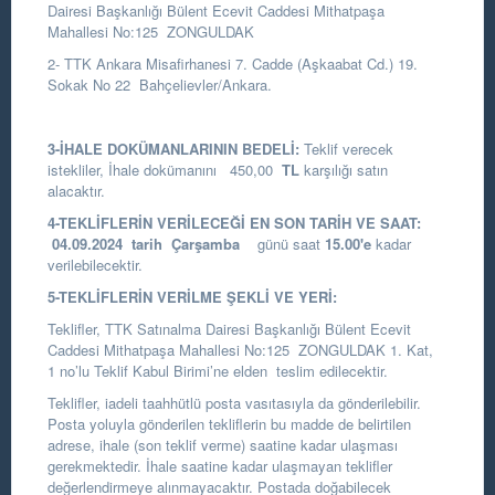
Dairesi Başkanlığı
Bülent Ecevit Caddesi Mithatpaşa
Mahallesi No:125 ZONGULDAK
2- TTK Ankara Misafirhanesi 7. Cadde (Aşkaabat Cd.) 19.
Sokak No 22 Bahçelievler/Ankara.
3-İHALE DOKÜMANLARININ BEDELİ:
Teklif verecek
istekliler, İhale dokümanını 450,00
TL
karşılığı satın
alacaktır.
4-TEKLİFLERİN VERİLECEĞİ EN SON TARİH VE SAAT:
04.09.2024
tarih Çarşamba
günü saat
15.00
'e
kadar
verilebilecektir.
5-TEKLİFLERİN VERİLME ŞEKLİ VE YERİ:
Teklifler, TTK Satınalma Dairesi Başkanlığı Bülent Ecevit
Caddesi Mithatpaşa Mahallesi No:125 ZONGULDAK 1. Kat,
1 no’lu Teklif Kabul Birimi’ne elden teslim edilecektir.
Teklifler, iadeli taahhütlü posta vasıtasıyla da gönderilebilir.
Posta yoluyla gönderilen tekliflerin bu madde de belirtilen
adrese, ihale (son teklif verme) saatine kadar ulaşması
gerekmektedir. İhale saatine kadar ulaşmayan teklifler
değerlendirmeye alınmayacaktır. Postada doğabilecek