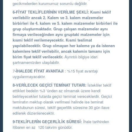
gecikmelerden kurumumuz sorumlu değildir.
6-FİYAT TEKLİFLERİNİN VERİLME ŞEKLİ:
Kısmi teklif
verilebilir ancak 2. Kalem ve 3. kalem malzemeler
birbirleri ile 4. kalem ve 5. kalem malzemeler birbirleri ile
grup oluşturmaktadır. Grup çalışan malzemeler aynı
firmaya verileceğinden aynı gruptaki malzemeler için
kısmi teklif verilemeyecektir. Kısmi teslimat
yapılabilecektir. Grup olmayan her kaleme ya da istenen
kalemlere teklif verilebilir, ancak kalemin tamamı için
birim fiyat teklif verilecektir.
Ayrıntılı bilgiye idari
şartnamemizden ulaşılabilir.
7
-İHALEDE FİYAT AVANTAJI
: %15 fiyat avantajı
uygulanmayacaktır.
8-VERİLECEK GEÇİCİ TEMİNAT TUTARI:
İstekliler teklif
ettikleri bedelin %3 ‘ünden az olmamak üzere kendi
belirleyecekleri tutarda geçici teminat vereceklerdir. Geçici
teminatın mektup olarak verilmesi halinde ise teminat
mektubunun süresi, teklif geçerlilik süresine 30 gün ilave
edilerek düzenlenecektir.
9-TEKLİFLERİN GEÇERLİLİK SÜRESİ:
İhale tarihinden
itibaren en az 120 takvim günüdür.