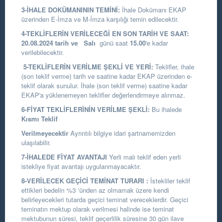
3-İHALE DOKÜMANININ TEMİNİ:
İhale Dokümanı EKAP
üzerinden E-İmza ve M-İmza karşılığı temin edilecektir.
4-TEKLİFLERİN VERİLECEĞİ EN SON TARİH VE SAAT:
20.08.2024
tarih
ve
Salı
günü saat
15.00
'e kadar
verilebilecektir.
5-TEKLİFLERİN VERİLME ŞEKLİ VE YERİ:
Teklifler, ihale
(son teklif verme) tarih ve saatine kadar EKAP üzerinden e-
teklif olarak sunulur. İhale (son teklif verme) saatine kadar
EKAP'a yüklenemeyen teklifler değerlendirmeye alınmaz.
6-FİYAT TEKLİFLERİNİN VERİLME ŞEKLİ:
Bu ihalede
Kısmı Teklif
Verilmeyecektir
Ayrıntılı bilgiye idari şartnamemizden
ulaşılabilir.
7-İHALEDE FİYAT AVANTAJI
Yerli malı teklif eden yerli
istekliye fiyat avantajı uygulanmayacaktır.
8-VERİLECEK GEÇİCİ TEMİNAT TURARI :
İstekliler teklif
ettikleri bedelin %3 ‘ünden az olmamak üzere kendi
belirleyecekleri tutarda geçici teminat vereceklerdir. Geçici
teminatın mektup olarak verilmesi halinde ise teminat
mektubunun süresi, teklif geçerlilik süresine 30 gün ilave