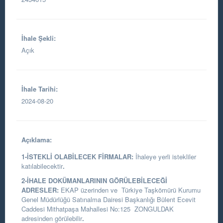
İhale Şekli:
Açık
İhale Tarihi:
2024-08-20
Açıklama:
1-İSTEKLİ OLABİLECEK FİRMALAR:
İhaleye yerli istekliler
katılabilecektir
.
2-İHALE DOKÜMANLARININ GÖRÜLEBİLECEĞİ
ADRESLER:
EKAP üzerinden ve
Türkiye Taşkömürü Kurumu
Genel Müdürlüğü Satınalma Dairesi Başkanlığı
Bülent Ecevit
Caddesi Mithatpaşa Mahallesi No:125 ZONGULDAK
adresinden görülebilir
.