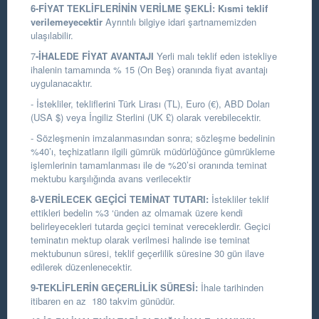
6-FİYAT TEKLİFLERİNİN VERİLME ŞEKLİ:
Kısmi teklif
verilemeyecektir
Ayrıntılı bilgiye idari şartnamemizden
ulaşılabilir.
7
-İHALEDE FİYAT AVANTAJI
Yerli malı teklif eden istekliye
ihalenin tamamında % 15 (On Beş) oranında fiyat avantajı
uygulanacaktır.
- İstekliler, tekliflerini Türk Lirası (TL), Euro (€), ABD Doları
(USA $) veya İngiliz Sterlini (UK £) olarak verebilecektir.
- Sözleşmenin imzalanmasından sonra; sözleşme bedelinin
%40’ı, teçhizatların ilgili gümrük müdürlüğünce gümrükleme
işlemlerinin tamamlanması
ile de %20’si oranında teminat
mektubu karşılığında avans verilecektir
8-VERİLECEK GEÇİCİ TEMİNAT TUTARI:
İstekliler teklif
ettikleri bedelin %3 ‘ünden az olmamak üzere kendi
belirleyecekleri tutarda geçici teminat vereceklerdir. Geçici
teminatın mektup olarak verilmesi halinde ise teminat
mektubunun süresi, teklif geçerlilik süresine 30 gün ilave
edilerek düzenlenecektir.
9-TEKLİFLERİN GEÇERLİLİK SÜRESİ:
İhale tarihinden
itibaren en az 180 takvim günüdür.