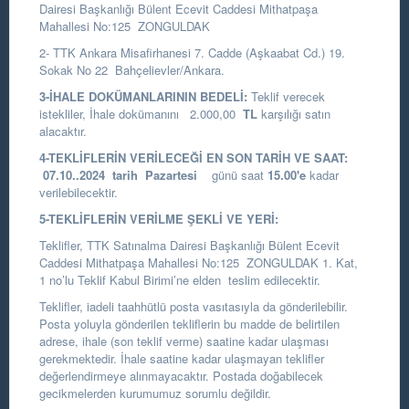
Dairesi Başkanlığı
Bülent Ecevit Caddesi Mithatpaşa
Mahallesi No:125 ZONGULDAK
2- TTK Ankara Misafirhanesi 7. Cadde (Aşkaabat Cd.) 19.
Sokak No 22 Bahçelievler/Ankara.
3-İHALE DOKÜMANLARININ BEDELİ:
Teklif verecek
istekliler, İhale dokümanını 2.000,00
TL
karşılığı satın
alacaktır.
4-TEKLİFLERİN VERİLECEĞİ EN SON TARİH VE SAAT:
07.10..2024
tarih Pazartesi
günü saat
15.00
'e
kadar
verilebilecektir.
5-TEKLİFLERİN VERİLME ŞEKLİ VE YERİ:
Teklifler, TTK Satınalma Dairesi Başkanlığı Bülent Ecevit
Caddesi Mithatpaşa Mahallesi No:125 ZONGULDAK 1. Kat,
1 no’lu Teklif Kabul Birimi’ne elden teslim edilecektir.
Teklifler, iadeli taahhütlü posta vasıtasıyla da gönderilebilir.
Posta yoluyla gönderilen tekliflerin bu madde de belirtilen
adrese, ihale (son teklif verme) saatine kadar ulaşması
gerekmektedir. İhale saatine kadar ulaşmayan teklifler
değerlendirmeye alınmayacaktır. Postada doğabilecek
gecikmelerden kurumumuz sorumlu değildir.