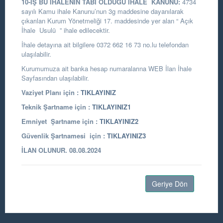
10-İŞ BU İHALENİN TABİ OLDUĞU İHALE KANUNU:
4734
sayılı Kamu ihale Kanunu’nun 3g maddesine dayanılarak
çıkarılan Kurum Yönetmeliği 17. maddesinde yer alan “ Açık
İhale Usulü ” ihale edilecektir.
İhale detayına ait bilgilere 0372 662 16 73 no.lu telefondan
ulaşılabilir.
Kurumumuza ait banka hesap numaralarına WEB İlan İhale
Sayfasından ulaşılabilir.
Vaziyet Planı için :
TIKLAYINIZ
Teknik Şartname için :
TIKLAYINIZ1
Emniyet Şartname için :
TIKLAYINIZ2
Güvenlik Şartnamesi için :
TIKLAYINIZ3
İLAN OLUNUR. 08.08.2024
Geriye Dön