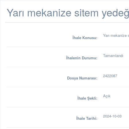
Yarı mekanize sitem yede
Yarı mekanize 
İhale Konusu:
Tamamlandı
İhalenin Durumu:
2422087
Dosya Numarası:
Açık
İhale Şekli:
2024-10-03
İhale Tarihi: