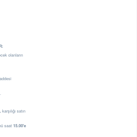
R:
ecek olanların
addesi
a.
L
karşılığı satın
nü saat
15.00
'e