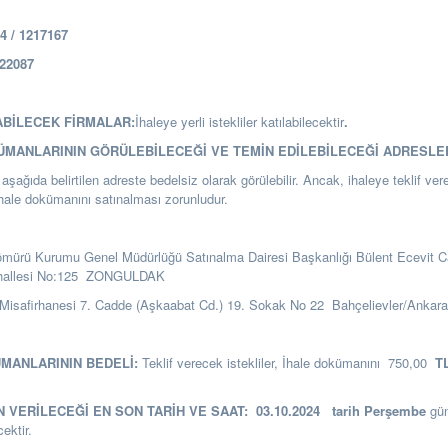
 / 1217167
22087
ABİLECEK FİRMALAR:
İhaleye yerli istekliler katılabilecektir
.
KÜMANLARININ GÖRÜLEBİLECEĞİ VE TEMİN EDİLEBİLECEĞİ ADRESLE
şağıda belirtilen adreste bedelsiz olarak görülebilir. Ancak, ihaleye teklif ver
ihale dokümanını satınalması zorunludur.
ömürü Kurumu Genel Müdürlüğü Satınalma Dairesi Başkanlığı
Bülent Ecevit C
hallesi No:125 ZONGULDAK
Misafirhanesi 7. Cadde (Aşkaabat Cd.) 19. Sokak No 22 Bahçelievler/Ankar
ÜMANLARININ BEDELİ:
Teklif verecek istekliler, İhale dokümanını 750,00
T
N VERİLECEĞİ EN SON TARİH VE SAAT:
03.10.2024
tarih Perşembe
gü
cektir.