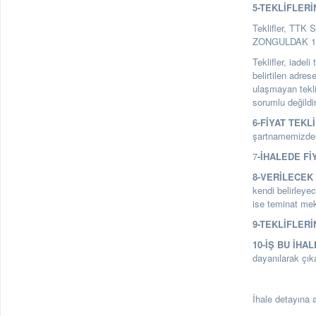
5-TEKLİFLERİ
Teklifler, TTK 
ZONGULDAK 1. Ka
Teklifler, iadel
belirtilen adre
ulaşmayan tekl
sorumlu değildir
6-FİYAT TEKL
şartnamemizden 
7
-İHALEDE Fİ
8-VERİLECEK 
kendi belirleyec
ise teminat mekt
9-TEKLİFLERİ
10-İŞ BU İHA
dayanılarak çık
İhale detayına a