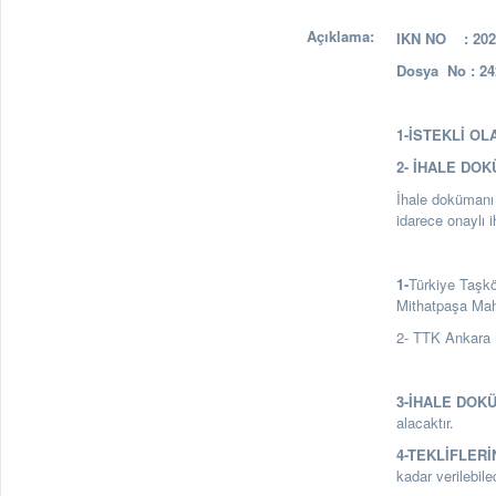
Açıklama:
IKN NO : 2024
Dosya No : 24
1-İSTEKLİ OL
2- İHALE DO
İhale dokümanı a
idarece onaylı 
1-
Türkiye Taşk
Mithatpaşa Ma
2- TTK Ankara 
3-İHALE DOK
alacaktır.
4-TEKLİFLERİ
kadar verilebile