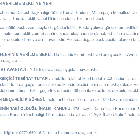
N VERİLME ŞEKLİ VE YERİ:
Satınalma Dairesi Başkanlığı Bülent Ecevit Caddesi Mithatpaşa Mahallesi No:
t, 1 no’lu Teklif Kabul Birimi’ne elden teslim edilecektir.
i taahhütlü posta vasıtasıyla da gönderilebilir. Posta yoluyla gönderilen teklifle
se, ihale (son teklif verme) saatine kadar ulaşması gerekmektedir. İhale saatine
ifler değerlendirmeye alınmayacaktır. Postada doğabilecek gecikmelerden k
.
İFLERİNİN VERİLME ŞEKLİ:
Bu ihalede kısmi teklif verilemeyecektir. Ayrıntılı
ulaşılabilir.
YAT AVANTAJI
: %15 fiyat avantajı uygulanmayacaktır.
GEÇİCİ TEMİNAT TUTARI:
İstekliler teklif ettikleri bedelin %3 ‘ünden az o
ekleri tutarda geçici teminat vereceklerdir. Geçici teminatın mektup olarak ver
ubunun süresi, teklif geçerlilik süresine 30 gün ilave edilerek düzenlenecektir
N GEÇERLİLİK SÜRESİ:
İhale tarihinden itibaren en az 120 takvim günüdür.
LENİN TABİ OLDUĞU İHALE KANUNU:
4734 sayılı Kamu ihale Kanunu’nun 
arılan Kurum Yönetmeliği 17. maddesinde yer alan “ Açık İhale Usulü ” ihale edi
it bilgilere 0372 662 16 81 no.lu telefondan ulaşılabilir.