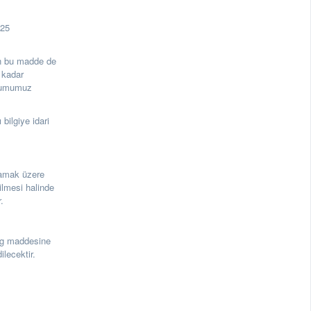
125
rin bu madde de
 kadar
urumumuz
 bilgiye idari
lmamak üzere
ilmesi halinde
.
3g maddesine
lecektir.