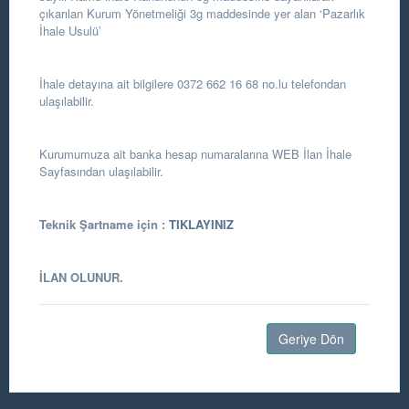
çıkarılan Kurum Yönetmeliği 3g maddesinde yer alan ‘Pazarlık
İhale Usulü’
İhale detayına ait bilgilere 0372 662 16 68 no.lu telefondan
ulaşılabilir.
Kurumumuza ait banka hesap numaralarına WEB İlan İhale
Sayfasından ulaşılabilir.
Teknik Şartname için :
TIKLAYINIZ
İLAN OLUNUR.
Geriye Dön