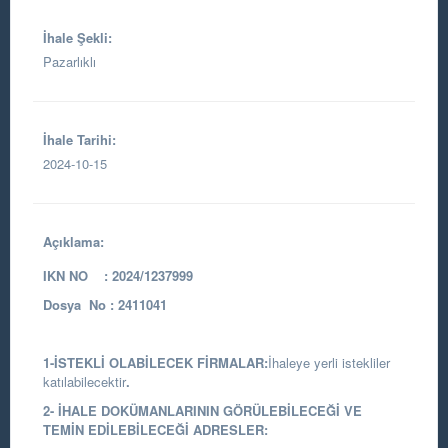
İhale Şekli:
Pazarlıklı
İhale Tarihi:
2024-10-15
Açıklama:
IKN NO : 2024/1237999
Dosya No : 2411041
1-İSTEKLİ OLABİLECEK FİRMALAR:
İhaleye yerli istekliler
katılabilecektir
.
2- İHALE DOKÜMANLARININ GÖRÜLEBİLECEĞİ VE
TEMİN EDİLEBİLECEĞİ ADRESLER: