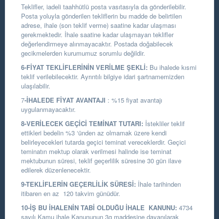
Teklifler, iadeli taahhütlü posta vasıtasıyla da gönderilebilir.
Posta yoluyla gönderilen tekliflerin bu madde de belirtilen
adrese, ihale (son teklif verme) saatine kadar ulaşması
gerekmektedir. İhale saatine kadar ulaşmayan teklifler
değerlendirmeye alınmayacaktır. Postada doğabilecek
gecikmelerden kurumumuz sorumlu değildir.
6-FİYAT TEKLİFLERİNİN VERİLME ŞEKLİ:
Bu ihalede kısmi
teklif verilebilecektir. Ayrıntılı bilgiye idari şartnamemizden
ulaşılabilir.
7
-İHALEDE FİYAT AVANTAJI
: %15 fiyat avantajı
uygulanmayacaktır.
8-VERİLECEK GEÇİCİ TEMİNAT TUTARI:
İstekliler teklif
ettikleri bedelin %3 ‘ünden az olmamak üzere kendi
belirleyecekleri tutarda geçici teminat vereceklerdir. Geçici
teminatın mektup olarak verilmesi halinde ise teminat
mektubunun süresi, teklif geçerlilik süresine 30 gün ilave
edilerek düzenlenecektir.
9-TEKLİFLERİN GEÇERLİLİK SÜRESİ:
İhale tarihinden
itibaren en az 120 takvim günüdür.
10-İŞ BU İHALENİN TABİ OLDUĞU İHALE KANUNU:
4734
sayılı Kamu ihale Kanununun 3g maddesine dayanılarak