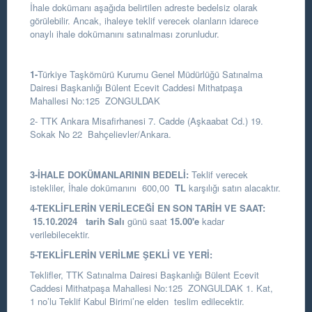
İhale dokümanı aşağıda belirtilen adreste bedelsiz olarak
görülebilir. Ancak, ihaleye teklif verecek olanların idarece
onaylı ihale dokümanını satınalması zorunludur.
1-
Türkiye Taşkömürü Kurumu Genel Müdürlüğü Satınalma
Dairesi Başkanlığı
Bülent Ecevit Caddesi Mithatpaşa
Mahallesi No:125 ZONGULDAK
2- TTK Ankara Misafirhanesi 7. Cadde (Aşkaabat Cd.) 19.
Sokak No 22 Bahçelievler/Ankara.
3-İHALE DOKÜMANLARININ BEDELİ:
Teklif verecek
istekliler, İhale dokümanını 600,00
TL
karşılığı satın alacaktır.
4-TEKLİFLERİN VERİLECEĞİ EN SON TARİH VE SAAT:
15.10.2024
tarih Salı
günü saat
15.00
'e
kadar
verilebilecektir.
5-TEKLİFLERİN VERİLME ŞEKLİ VE YERİ:
Teklifler, TTK Satınalma Dairesi Başkanlığı Bülent Ecevit
Caddesi Mithatpaşa Mahallesi No:125 ZONGULDAK 1. Kat,
1 no’lu Teklif Kabul Birimi’ne elden teslim edilecektir.