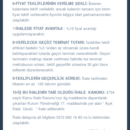
6-FİYAT TEKLİFLERİNİN VERİLME ŞEKLİ:
İ
stenen
kalemlere teklif verilebilir, ancak kalemin tamamı için birim
fiyat teklif verilecektir.Ayrıntılı bilgiye idari şartnamemizden
ulaşılabilir.
7
-İHALEDE FİYAT AVANTAJI
: %15 fiyat avantajı
uygulanmayacaktır.
8-VERİLECEK GEÇİCİ TEMİNAT TUTARI:
İstekliler teklif
ettikleri bedelin %3 ‘ünden az olmamak üzere kendi
belirleyecekleri tutarda geçici teminat vereceklerdir. Geçici
teminatın mektup olarak verilmesi halinde ise teminat
mektubunun süresi, teklif geçerlilik süresine 30 gün ilave
edilerek düzenlenecektir.
9-TEKLİFLERİN GEÇERLİLİK SÜRESİ:
İhale tarihinden
itibaren en az 120 takvim günüdür.
10-İŞ BU İHALENİN TABİ OLDUĞU İHALE KANUNU:
4734
sayılı Kamu ihale Kanunu’nun 3g maddesine dayanılarak
çıkarılan Kurum Yönetmeliği 17. maddesinde yer alan “ Açık
İhale Usulü ” ihale edilecektir.
İhale detayına ait bilgilere 0372 662 16 83 no.lu telefondan
ulaşılabilir.