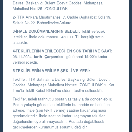
Dairesi Başkanlığı
Bülent Ecevit Caddesi Mithatpaşa
Mahallesi No:125 ZONGULDAK
2- TTK Ankara Misafirhanesi 7. Cadde (Aşkaabat Cd.) 19.
Sokak No 22 Bahçelievler/Ankara.
3-İHALE DOKÜMANLARININ BEDELİ:
Teklif verecek
istekliler, İhale dokümanını 450,00
TL
karşılığı satın
alacaktır.
4-TEKLİFLERİN VERİLECEĞİ EN SON TARİH VE SAAT:
06.11.2024
tarih Çarşamba
günü saat
15.00
'e
kadar
verilebilecektir.
5-TEKLİFLERİN VERİLME ŞEKLİ VE YERİ:
Teklifler, TTK Satınalma Dairesi Başkanlığı Bülent Ecevit
Caddesi Mithatpaşa Mahallesi No:125 ZONGULDAK 1. Kat,
1 no’lu Teklif Kabul Birimi’ne elden teslim edilecektir.
Teklifler, iadeli taahhütlü posta vasıtasıyla da gönderilebilir.
Posta yoluyla gönderilen tekliflerin bu madde de belirtilen
adrese, ihale (son teklif verme) saatine kadar ulaşması
gerekmektedir. İhale saatine kadar ulaşmayan teklifler
değerlendirmeye alınmayacaktır. Postada doğabilecek
gecikmelerden kurumumuz sorumlu değildir.