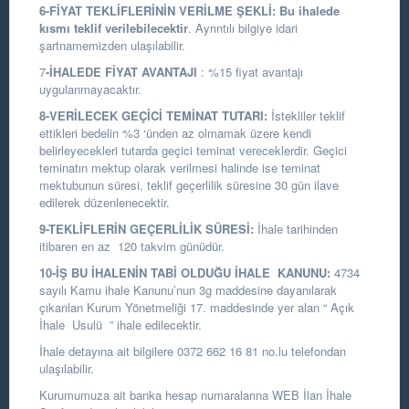
6-FİYAT TEKLİFLERİNİN VERİLME ŞEKLİ:
Bu ihalede
kısmı teklif verilebilecektir
. Ayrıntılı bilgiye idari
şartnamemizden ulaşılabilir.
7
-İHALEDE FİYAT AVANTAJI
: %15 fiyat avantajı
uygulanmayacaktır.
8-VERİLECEK GEÇİCİ TEMİNAT TUTARI:
İstekliler teklif
ettikleri bedelin %3 ‘ünden az olmamak üzere kendi
belirleyecekleri tutarda geçici teminat vereceklerdir. Geçici
teminatın mektup olarak verilmesi halinde ise teminat
mektubunun süresi, teklif geçerlilik süresine 30 gün ilave
edilerek düzenlenecektir.
9-TEKLİFLERİN GEÇERLİLİK SÜRESİ:
İhale tarihinden
itibaren en az 120 takvim günüdür.
10-İŞ BU İHALENİN TABİ OLDUĞU İHALE KANUNU:
4734
sayılı Kamu ihale Kanunu’nun 3g maddesine dayanılarak
çıkarılan Kurum Yönetmeliği 17. maddesinde yer alan “ Açık
İhale Usulü ” ihale edilecektir.
İhale detayına ait bilgilere 0372 662 16 81 no.lu telefondan
ulaşılabilir.
Kurumumuza ait banka hesap numaralarına WEB İlan İhale