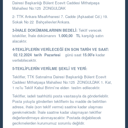
Dairesi Başkanlığı
Bülent Ecevit Caddesi Mithatpaşa
Mahallesi No:125 ZONGULDAK
2- TTK Ankara Misafirhanesi 7. Cadde (Aşkaabat Cd.) 19.
Sokak No 22 Bahçelievler/Ankara.
3-İHALE DOKÜMANLARININ BEDELİ:
Teklif verecek
istekliler, İhale dokümanını
1.000,00
TL
karşılığı satın
alacaktır.
4-TEKLİFLERİN VERİLECEĞİ EN SON TARİH VE SAAT:
02.12.2024
tarih Pazartesi
günü saat
15.00
'e
kadar
verilebilecektir.
5-TEKLİFLERİN VERİLME ŞEKLİ VE YERİ:
Teklifler, TTK Satınalma Dairesi Başkanlığı Bülent Ecevit
Caddesi Mithatpaşa Mahallesi No:125 ZONGULDAK 1. Kat,
1 no’lu Teklif Kabul Birimi’ne elden teslim edilecektir.
Teklifler, iadeli taahhütlü posta vasıtasıyla da gönderilebilir.
Posta yoluyla gönderilen tekliflerin bu madde de belirtilen
adrese, ihale (son teklif verme) saatine kadar ulaşması
gerekmektedir. İhale saatine kadar ulaşmayan teklifler
değerlendirmeye alınmayacaktır. Postada doğabilecek
gecikmelerden kurumumuz sorumlu değildir.