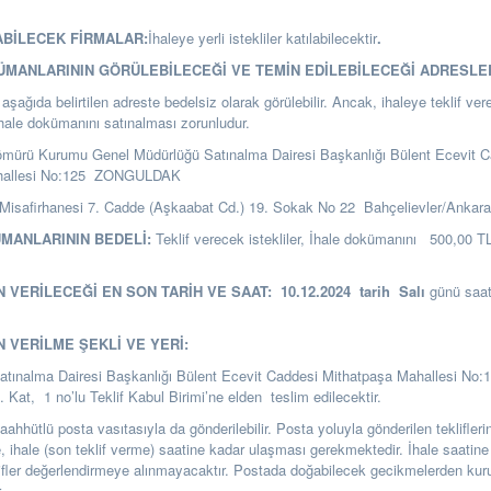
ABİLECEK FİRMALAR:
İhaleye yerli istekliler katılabilecektir
.
KÜMANLARININ GÖRÜLEBİLECEĞİ VE TEMİN EDİLEBİLECEĞİ ADRESLE
şağıda belirtilen adreste bedelsiz olarak görülebilir. Ancak, ihaleye teklif ver
ihale dokümanını satınalması zorunludur.
ömürü Kurumu Genel Müdürlüğü Satınalma Dairesi Başkanlığı
Bülent Ecevit C
hallesi No:125 ZONGULDAK
Misafirhanesi 7. Cadde (Aşkaabat Cd.) 19. Sokak No 22 Bahçelievler/Ankar
ÜMANLARININ BEDELİ:
Teklif verecek istekliler, İhale dokümanını 500,00 T
N VERİLECEĞİ EN SON TARİH VE SAAT:
10.12.2024
tarih
Salı
günü saa
N VERİLME ŞEKLİ VE YERİ:
Satınalma Dairesi Başkanlığı Bülent Ecevit Caddesi Mithatpaşa Mahallesi No:
t, 1 no’lu Teklif Kabul Birimi’ne elden teslim edilecektir.
i taahhütlü posta vasıtasıyla da gönderilebilir. Posta yoluyla gönderilen teklifle
se, ihale (son teklif verme) saatine kadar ulaşması gerekmektedir. İhale saatine
ifler değerlendirmeye alınmayacaktır. Postada doğabilecek gecikmelerden k
.