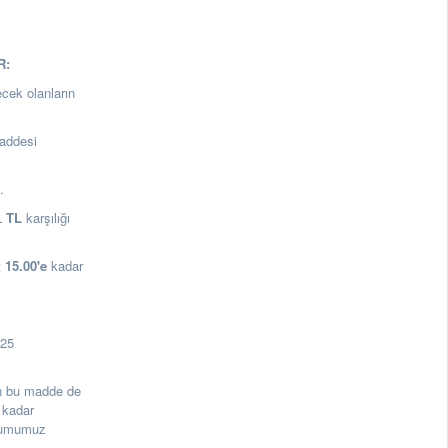
R:
ecek olanların
addesi
a.
L
TL
karşılığı
t
15.00
'e
kadar
125
rin bu madde de
 kadar
urumumuz