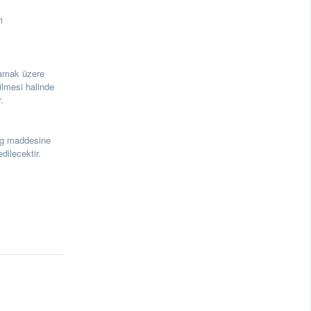
i
lmamak üzere
ilmesi halinde
.
3g maddesine
dilecektir.