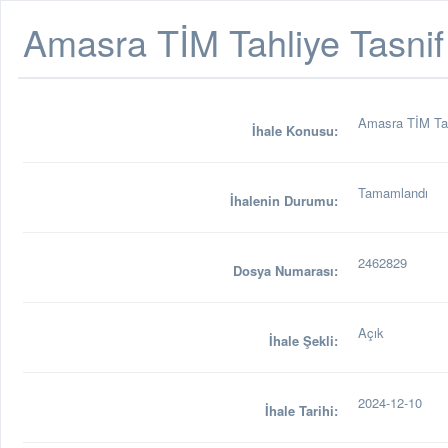
Amasra TİM Tahliye Tasnif İ
Amasra TİM Tahl
İhale Konusu:
Tamamlandı
İhalenin Durumu:
2462829
Dosya Numarası:
Açık
İhale Şekli:
2024-12-10
İhale Tarihi: