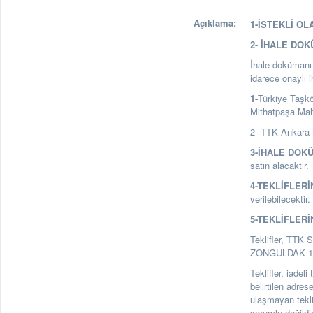
Açıklama:
1-İSTEKLİ OL
2- İHALE DO
İhale dokümanı a
idarece onaylı 
1-
Türkiye Taşk
Mithatpaşa Ma
2- TTK Ankara 
3-İHALE DOK
satın alacaktır.
4-TEKLİFLERİ
verilebilecektir.
5-TEKLİFLERİ
Teklifler, TTK 
ZONGULDAK 1. Ka
Teklifler, iadel
belirtilen adre
ulaşmayan tekl
sorumlu değildir