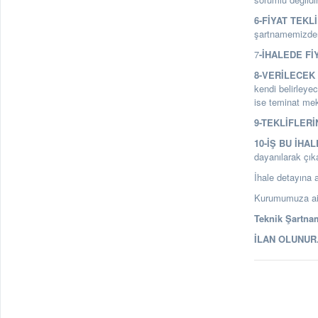
6-FİYAT TEKL
şartnamemizden 
7
-İHALEDE Fİ
8-VERİLECEK 
kendi belirleyec
ise teminat mekt
9-TEKLİFLERİ
10-İŞ BU İHA
dayanılarak çık
İhale detayına a
Kurumumuza ait 
Teknik Şartnam
İLAN OLUNUR. 