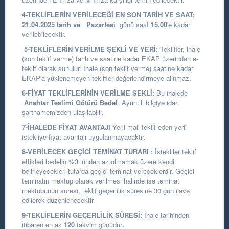
4-TEKLİFLERİN VERİLECEĞİ EN SON TARİH VE SAAT:
21.04.2025
tarih
ve
Pazartesi
günü saat
15.00
'e kadar
verilebilecektir.
5-TEKLİFLERİN VERİLME ŞEKLİ VE YERİ:
Teklifler, ihale
(son teklif verme) tarih ve saatine kadar EKAP üzerinden e-
teklif olarak sunulur. İhale (son teklif verme) saatine kadar
EKAP'a yüklenemeyen teklifler değerlendirmeye alınmaz.
6-FİYAT TEKLİFLERİNİN VERİLME ŞEKLİ:
Bu ihalede
Anahtar Teslimi Götürü Bedel
Ayrıntılı bilgiye idari
şartnamemizden ulaşılabilir.
7-İHALEDE FİYAT AVANTAJI
Yerli malı teklif eden yerli
istekliye fiyat avantajı uygulanmayacaktır.
8-VERİLECEK GEÇİCİ TEMİNAT TURARI :
İstekliler teklif
ettikleri bedelin %3 ‘ünden az olmamak üzere kendi
belirleyecekleri tutarda geçici teminat vereceklerdir. Geçici
teminatın mektup olarak verilmesi halinde ise teminat
mektubunun süresi, teklif geçerlilik süresine 30 gün ilave
edilerek düzenlenecektir.
9-TEKLİFLERİN GEÇERLİLİK SÜRESİ:
İhale tarihinden
itibaren en az
120
takvim günüdür
.