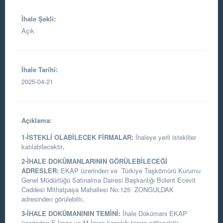
İhale Şekli:
Açık
İhale Tarihi:
2025-04-21
Açıklama:
1-İSTEKLİ OLABİLECEK FİRMALAR:
İhaleye yerli istekliler
katılabilecektir
.
2-İHALE DOKÜMANLARININ GÖRÜLEBİLECEĞİ
ADRESLER:
EKAP üzerinden ve
Türkiye Taşkömürü Kurumu
Genel Müdürlüğü Satınalma Dairesi Başkanlığı
Bülent Ecevit
Caddesi Mithatpaşa Mahallesi No:125 ZONGULDAK
adresinden görülebilir
.
3-İHALE DOKÜMANININ TEMİNİ:
İhale Dokümanı EKAP
üzerinden E-İmza ve M-İmza karşılığı temin edilecektir.