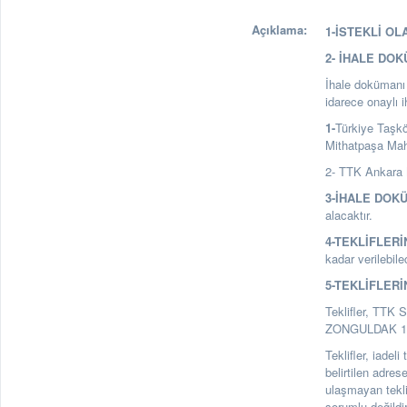
Açıklama:
1-İSTEKLİ OL
2- İHALE DO
İhale dokümanı a
idarece onaylı 
1-
Türkiye Taşk
Mithatpaşa Ma
2- TTK Ankara 
3-İHALE DOK
alacaktır.
4-TEKLİFLERİ
kadar verilebile
5-TEKLİFLERİ
Teklifler, TTK 
ZONGULDAK 1. Ka
Teklifler, iadel
belirtilen adre
ulaşmayan tekl
sorumlu değildir