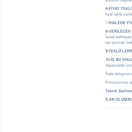
6-FİYAT TEKL
fiyat teklif veri
7
-İHALEDE Fİ
8-VERİLECEK 
kendi belirleyec
ise teminat mekt
9-TEKLİFLERİ
10-İŞ BU İHA
dayanılarak çık
İhale detayına a
Kurumumuza ait 
Teknik Şartnam
İLAN OLUNUR. 