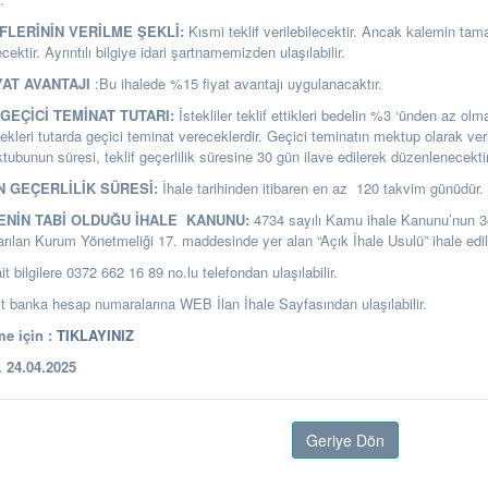
İFLERİNİN VERİLME ŞEKLİ:
Kısmi teklif verilebilecektir. Ancak kalemin tama
lecektir. Ayrıntılı bilgiye idari şartnamemizden ulaşılabilir.
YAT AVANTAJI
:Bu ihalede %15 fiyat avantajı uygulanacaktır.
GEÇİCİ TEMİNAT TUTARI:
İstekliler teklif ettikleri bedelin %3 ‘ünden az o
ekleri tutarda geçici teminat vereceklerdir. Geçici teminatın mektup olarak ver
ubunun süresi, teklif geçerlilik süresine 30 gün ilave edilerek düzenlenecektir
N GEÇERLİLİK SÜRESİ:
İhale tarihinden itibaren en az 120 takvim günüdür.
LENİN TABİ OLDUĞU İHALE KANUNU:
4734 sayılı Kamu ihale Kanunu’nun 
arılan Kurum Yönetmeliği 17. maddesinde yer alan “Açık İhale Usulü” ihale edil
it bilgilere 0372 662 16 89 no.lu telefondan ulaşılabilir.
banka hesap numaralarına WEB İlan İhale Sayfasından ulaşılabilir.
e için :
TIKLAYINIZ
24.04.2025
Geriye Dön