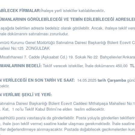
ABİLECEK FİRMALAR:
İhaleye yerli istekliler katılabilecektir
.
KÜMANLARININ GÖRÜLEBİLECEĞİ VE TEMİN EDİLEBİLECEĞİ ADRESLE
şağıda belirtilen adreste bedelsiz olarak görülebilir. Ancak, ihaleye teklif ver
ihale dokümanını satınalması zorunludur.
ömürü Kurumu Genel Müdürlüğü Satınalma Dairesi Başkanlığı
Bülent Ecevit C
hallesi No:125 ZONGULDAK
Misafirhanesi 7. Cadde (Aşkaabat Cd.) 19. Sokak No 22 Bahçelievler/Ankar
ÜMANLARININ BEDELİ:
Teklif verecek istekliler, İhale dokümanını 450,00
TL
N VERİLECEĞİ EN SON TARİH VE SAAT:
14.05.2025
tarih Çarşamba
gün
cektir.
N VERİLME ŞEKLİ VE YERİ:
Satınalma Dairesi Başkanlığı Bülent Ecevit Caddesi Mithatpaşa Mahallesi No:
t, 1 no’lu Teklif Kabul Birimi’ne elden teslim edilecektir.
i taahhütlü posta vasıtasıyla da gönderilebilir. Posta yoluyla gönderilen teklifle
se, ihale (son teklif verme) saatine kadar ulaşması gerekmektedir. İhale saatine
ifler değerlendirmeye alınmayacaktır. Postada doğabilecek gecikmelerden k
.