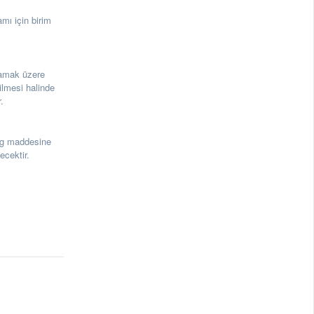
mı için birim
lmamak üzere
ilmesi halinde
.
3g maddesine
ecektir.