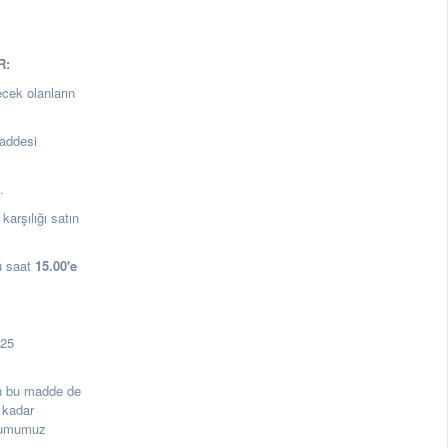
R:
ecek olanların
addesi
a.
karşılığı satın
ü saat
15.00
'e
125
rin bu madde de
 kadar
urumumuz