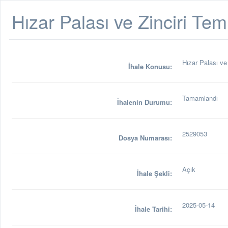
Hızar Palası ve Zinciri Te
Hızar Palası ve
İhale Konusu:
Tamamlandı
İhalenin Durumu:
2529053
Dosya Numarası:
Açık
İhale Şekli:
2025-05-14
İhale Tarihi: