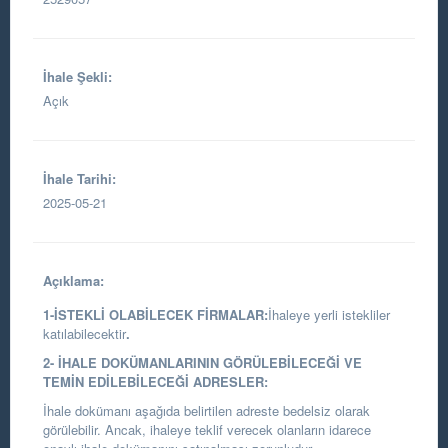
İhale Şekli:
Açık
İhale Tarihi:
2025-05-21
Açıklama:
1-İSTEKLİ OLABİLECEK FİRMALAR:
İhaleye yerli istekliler
katılabilecektir
.
2- İHALE DOKÜMANLARININ GÖRÜLEBİLECEĞİ VE
TEMİN EDİLEBİLECEĞİ ADRESLER:
İhale dokümanı aşağıda belirtilen adreste bedelsiz olarak
görülebilir. Ancak, ihaleye teklif verecek olanların idarece