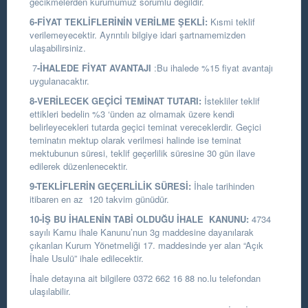
gecikmelerden kurumumuz sorumlu değildir.
6-FİYAT TEKLİFLERİNİN VERİLME ŞEKLİ:
Kısmi teklif
verilemeyecektir. Ayrıntılı bilgiye idari şartnamemizden
ulaşabilirsiniz.
7
-İHALEDE FİYAT AVANTAJI
:Bu ihalede %15 fiyat avantajı
uygulanacaktır.
8-VERİLECEK GEÇİCİ TEMİNAT TUTARI:
İstekliler teklif
ettikleri bedelin %3 ‘ünden az olmamak üzere kendi
belirleyecekleri tutarda geçici teminat vereceklerdir. Geçici
teminatın mektup olarak verilmesi halinde ise teminat
mektubunun süresi, teklif geçerlilik süresine 30 gün ilave
edilerek düzenlenecektir.
9-TEKLİFLERİN GEÇERLİLİK SÜRESİ:
İhale tarihinden
itibaren en az 120 takvim günüdür.
10-İŞ BU İHALENİN TABİ OLDUĞU İHALE KANUNU:
4734
sayılı Kamu ihale Kanunu’nun 3g maddesine dayanılarak
çıkarılan Kurum Yönetmeliği 17. maddesinde yer alan “Açık
İhale Usulü” ihale edilecektir.
İhale detayına ait bilgilere 0372 662 16 88 no.lu telefondan
ulaşılabilir.