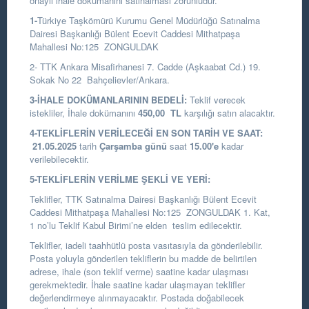
onaylı ihale dokümanını satınalması zorunludur.
1-
Türkiye Taşkömürü Kurumu Genel Müdürlüğü Satınalma
Dairesi Başkanlığı
Bülent Ecevit Caddesi Mithatpaşa
Mahallesi No:125 ZONGULDAK
2- TTK Ankara Misafirhanesi 7. Cadde (Aşkaabat Cd.) 19.
Sokak No 22 Bahçelievler/Ankara.
3-İHALE DOKÜMANLARININ BEDELİ:
Teklif verecek
istekliler, İhale dokümanını
450,00
TL
karşılığı satın alacaktır.
4-TEKLİFLERİN VERİLECEĞİ EN SON TARİH VE SAAT:
21.05.2025
tarih
Çarşamba günü
saat
15.00
'e
kadar
verilebilecektir.
5-TEKLİFLERİN VERİLME ŞEKLİ VE YERİ:
Teklifler, TTK Satınalma Dairesi Başkanlığı Bülent Ecevit
Caddesi Mithatpaşa Mahallesi No:125 ZONGULDAK 1. Kat,
1 no’lu Teklif Kabul Birimi’ne elden teslim edilecektir.
Teklifler, iadeli taahhütlü posta vasıtasıyla da gönderilebilir.
Posta yoluyla gönderilen tekliflerin bu madde de belirtilen
adrese, ihale (son teklif verme) saatine kadar ulaşması
gerekmektedir. İhale saatine kadar ulaşmayan teklifler
değerlendirmeye alınmayacaktır. Postada doğabilecek