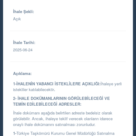
İhale Şekli:
Açık
İhale Tarihi:
2025-06-24
Açıklama:
1-İHALENİN YABANCI İSTEKLİLERE AÇIKLIĞI:
İhaleye yerli
istekliler katılabilecektir
.
2- İHALE DOKÜMANLARININ GÖRÜLEBİLECEĞİ VE
TEMİN EDİLEBİLECEĞİ ADRESLER:
İhale dokümanı aşağıda belirtilen adreste bedelsiz olarak
görülebilir. Ancak, ihaleye teklif verecek olanların idarece
onaylı ihale dokümanını satınalması zorunludur.
1-
Türkiye Taşkömürü Kurumu Genel Müdürlüğü Satınalma