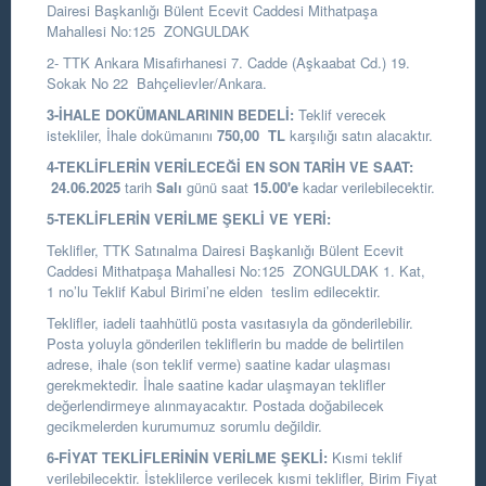
Dairesi Başkanlığı
Bülent Ecevit Caddesi Mithatpaşa
Mahallesi No:125 ZONGULDAK
2- TTK Ankara Misafirhanesi 7. Cadde (Aşkaabat Cd.) 19.
Sokak No 22 Bahçelievler/Ankara.
3-İHALE DOKÜMANLARININ BEDELİ:
Teklif verecek
istekliler, İhale dokümanını
750,00
TL
karşılığı satın alacaktır.
4-TEKLİFLERİN VERİLECEĞİ EN SON TARİH VE SAAT:
24.06.2025
tarih
Salı
günü saat
15.00
'e
kadar verilebilecektir.
5-TEKLİFLERİN VERİLME ŞEKLİ VE YERİ:
Teklifler, TTK Satınalma Dairesi Başkanlığı Bülent Ecevit
Caddesi Mithatpaşa Mahallesi No:125 ZONGULDAK 1. Kat,
1 no’lu Teklif Kabul Birimi’ne elden teslim edilecektir.
Teklifler, iadeli taahhütlü posta vasıtasıyla da gönderilebilir.
Posta yoluyla gönderilen tekliflerin bu madde de belirtilen
adrese, ihale (son teklif verme) saatine kadar ulaşması
gerekmektedir. İhale saatine kadar ulaşmayan teklifler
değerlendirmeye alınmayacaktır. Postada doğabilecek
gecikmelerden kurumumuz sorumlu değildir.
6-FİYAT TEKLİFLERİNİN VERİLME ŞEKLİ:
Kısmi teklif
verilebilecektir. İsteklilerce verilecek kısmi teklifler, Birim Fiyat