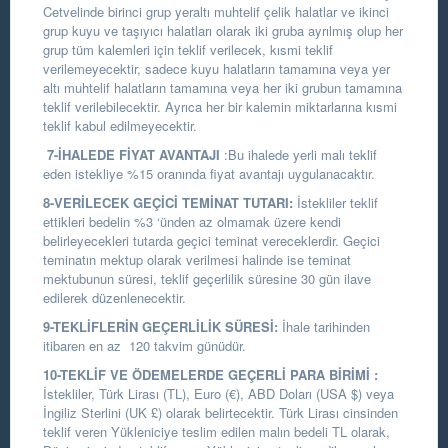
Cetvelinde birinci grup yeraltı muhtelif çelik halatlar ve ikinci
grup kuyu ve taşıyıcı halatları olarak iki gruba ayrılmış olup her
grup tüm kalemleri için teklif verilecek, kısmi teklif
verilemeyecektir, sadece kuyu halatların tamamına veya yer
altı muhtelif halatların tamamına veya her iki grubun tamamına
teklif verilebilecektir. Ayrıca her bir kalemin miktarlarına kısmi
teklif kabul edilmeyecektir.
7-İHALEDE FİYAT AVANTAJI
:Bu ihalede yerli malı teklif
eden istekliye %15 oranında fiyat avantajı uygulanacaktır.
8-VERİLECEK GEÇİCİ TEMİNAT TUTARI:
İstekliler teklif
ettikleri bedelin %3 ‘ünden az olmamak üzere kendi
belirleyecekleri tutarda geçici teminat vereceklerdir. Geçici
teminatın mektup olarak verilmesi halinde ise teminat
mektubunun süresi, teklif geçerlilik süresine 30 gün ilave
edilerek düzenlenecektir.
9-TEKLİFLERİN GEÇERLİLİK SÜRESİ:
İhale tarihinden
itibaren en az 120 takvim günüdür.
10-TEKLİF VE ÖDEMELERDE GEÇERLİ PARA BİRİMİ :
İstekliler, Türk Lirası (TL), Euro (€), ABD Doları (USA $) veya
İngiliz Sterlini (UK £) olarak belirtecektir. Türk Lirası cinsinden
teklif veren Yükleniciye teslim edilen malın bedeli TL olarak,